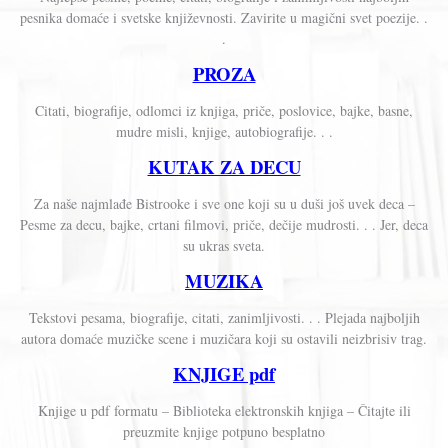
pesnika domaće i svetske književnosti. Zavirite u magični svet poezije. .
.
PROZA
Citati, biografije, odlomci iz knjiga, priče, poslovice, bajke, basne,
mudre misli, knjige, autobiografije. . .
KUTAK ZA DECU
Za naše najmlađe Bistrooke i sve one koji su u duši još uvek deca –
Pesme za decu, bajke, crtani filmovi, priče, dečije mudrosti. . . Jer, deca
su ukras sveta.
MUZIKA
Tekstovi pesama, biografije, citati, zanimljivosti. . . Plejada najboljih
autora domaće muzičke scene i muzičara koji su ostavili neizbrisiv trag.
KNJIGE pdf
Knjige u pdf formatu – Biblioteka elektronskih knjiga – Čitajte ili
preuzmite knjige potpuno besplatno