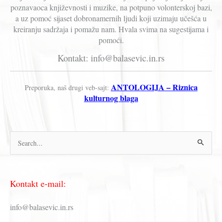
poznavaoca književnosti i muzike, na potpuno volonterskoj bazi,
a uz pomoć sijaset dobronamernih ljudi koji uzimaju učešća u
kreiranju sadržaja i pomažu nam. Hvala svima na sugestijama i
pomoći.
Kontakt: info@balasevic.in.rs
ANTOLOGIJA – Riznica
Preporuka, naš drugi veb-sajt:
kulturnog blaga
П
р
е
Kontakt e-mail:
т
р
info@balasevic.in.rs
а