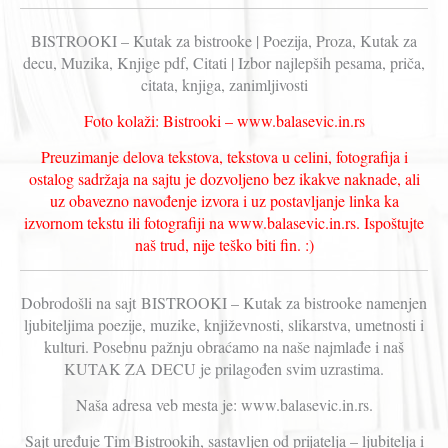
BISTROOKI – Kutak za bistrooke | Poezija, Proza, Kutak za
decu, Muzika, Knjige pdf, Citati | Izbor najlepših pesama, priča,
citata, knjiga, zanimljivosti
Foto kolaži: Bistrooki – www.balasevic.in.rs
Preuzimanje delova tekstova, tekstova u celini, fotografija i
ostalog sadržaja na sajtu je dozvoljeno bez ikakve naknade, ali
uz obavezno navođenje izvora i uz postavljanje linka ka
izvornom tekstu ili fotografiji na www.balasevic.in.rs. Ispoštujte
naš trud, nije teško biti fin. :)
Dobrodošli na sajt BISTROOKI – Kutak za bistrooke namenjen
ljubiteljima poezije, muzike, književnosti, slikarstva, umetnosti i
kulturi. Posebnu pažnju obraćamo na naše najmlađe i naš
KUTAK ZA DECU je prilagođen svim uzrastima.
Naša adresa veb mesta je: www.balasevic.in.rs.
Sajt uređuje Tim Bistrookih, sastavljen od prijatelja – ljubitelja i