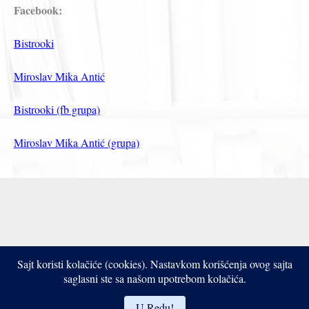
Facebook:
Bistrooki
Miroslav Mika Antić
Bistrooki (fb grupa)
Miroslav Mika Antić (grupa)
Sajt koristi kolačiće (cookies). Nastavkom korišćenja ovog sajta
Copyright © 2017- 2026 Bistrooki
saglasni ste sa našom upotrebom kolačića.
U Redu!