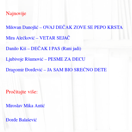
г
Najnovije
а
з
Milovan Danojlić – OVAJ DEČAK ZOVE SE PEPO KRSTA
а
Mira Alečković – VETAR SEJAČ
:
Danilo Kiš – DEČAK I PAS (Rani jadi)
Ljubivoje Ršumović – PESME ZA DECU
Dragomir Đorđević – JA SAM BIO SREĆNO DETE
Pročitajte više:
Miroslav Mika Antić
Đorđe Balašević