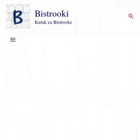
Пређи
на
Bistrooki
Прет
садржај
Kutak za Bistrooke