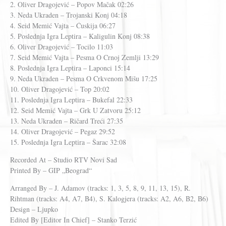
2. Oliver Dragojević – Popov Mačak 02:26
3. Neda Ukraden – Trojanski Konj 04:18
4. Seid Memić Vajta – Ćuskija 06:27
5. Poslednja Igra Leptira – Kaligulin Konj 08:38
6. Oliver Dragojević – Tocilo 11:03
7. Seid Memić Vajta – Pesma O Crnoj Zemlji 13:29
8. Poslednja Igra Leptira – Laponci 15:14
9. Neda Ukraden – Pesma O Crkvenom Mišu 17:25
10. Oliver Dragojević – Top 20:02
11. Poslednja Igra Leptira – Bukefal 22:33
12. Seid Memić Vajta – Grk U Zatvoru 25:12
13. Neda Ukraden – Ričard Treći 27:35
14. Oliver Dragojević – Pegaz 29:52
15. Poslednja Igra Leptira – Šarac 32:08
Recorded At – Studio RTV Novi Sad
Printed By – GIP „Beograd“
Arranged By – J. Adamov (tracks: 1, 3, 5, 8, 9, 11, 13, 15), R.
Rihtman (tracks: A4, A7, B4), S. Kalogjera (tracks: A2, A6, B2, B6)
Design – Ljupko
Edited By [Editor In Chief] – Stanko Terzić