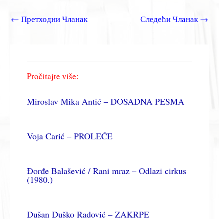
←
Претходни Чланак
Следећи Чланак
→
Pročitajte više:
Miroslav Mika Antić – DOSADNA PESMA
Voja Carić – PROLEĆE
Đorđe Balašević / Rani mraz – Odlazi cirkus
(1980.)
Dušan Duško Radović – ZAKRPE