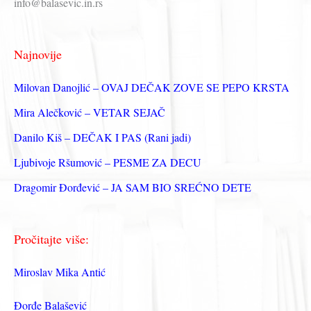
info@balasevic.in.rs
а
г
Najnovije
а
з
Milovan Danojlić – OVAJ DEČAK ZOVE SE PEPO KRSTA
а
Mira Alečković – VETAR SEJAČ
:
Danilo Kiš – DEČAK I PAS (Rani jadi)
Ljubivoje Ršumović – PESME ZA DECU
Dragomir Đorđević – JA SAM BIO SREĆNO DETE
Pročitajte više:
Miroslav Mika Antić
Đorđe Balašević