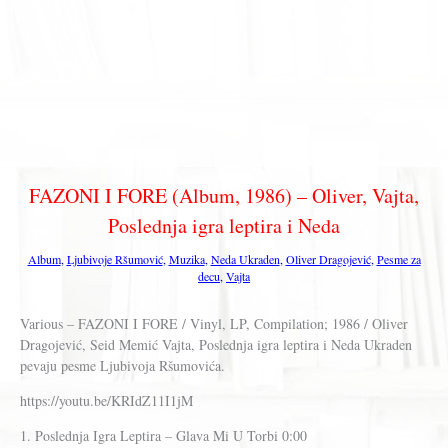
FAZONI I FORE (Album, 1986) – Oliver, Vajta,
Poslednja igra leptira i Neda
Album
,
Ljubivoje Ršumović
,
Muzika
,
Neda Ukraden
,
Oliver Dragojević
,
Pesme za
decu
,
Vajta
Various – FAZONI I FORE / Vinyl, LP, Compilation; 1986 / Oliver
Dragojević, Seid Memić Vajta, Poslednja igra leptira i Neda Ukraden
pevaju pesme Ljubivoja Ršumovića.
https://youtu.be/KRIdZ11I1jM
1. Poslednja Igra Leptira – Glava Mi U Torbi 0:00