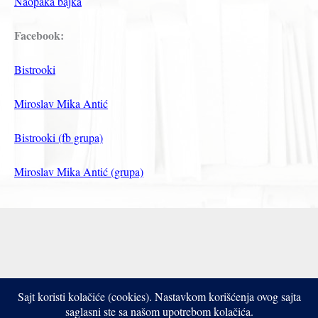
Naopaka bajka
Facebook:
Bistrooki
Miroslav Mika Antić
Bistrooki (fb grupa)
Miroslav Mika Antić (grupa)
Sajt koristi kolačiće (cookies). Nastavkom korišćenja ovog sajta
Copyright © 2017- 2026 Bistrooki
saglasni ste sa našom upotrebom kolačića.