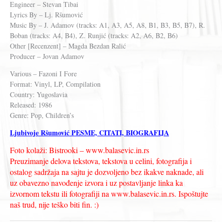
Engineer – Stevan Tibai
Lyrics By – Lj. Ršumović
Music By – J. Adamov (tracks: A1, A3, A5, A8, B1, B3, B5, B7), R.
Boban (tracks: A4, B4), Z. Runjić (tracks: A2, A6, B2, B6)
Other [Recenzent] – Magda Bezdan Ralić
Producer – Jovan Adamov
Various – Fazoni I Fore
Format: Vinyl, LP, Compilation
Country: Yugoslavia
Released: 1986
Genre: Pop, Children’s
Ljubivoje Ršumović PESME, CITATI, BIOGRAFIJA
Foto kolaži: Bistrooki – www.balasevic.in.rs
Preuzimanje delova tekstova, tekstova u celini, fotografija i
ostalog sadržaja na sajtu je dozvoljeno bez ikakve naknade, ali
uz obavezno navođenje izvora i uz postavljanje linka ka
izvornom tekstu ili fotografiji na www.balasevic.in.rs. Ispoštujte
naš trud, nije teško biti fin. :)