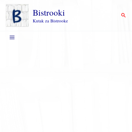
Пређи
на
Bistrooki
Прет
садржај
Kutak za Bistrooke