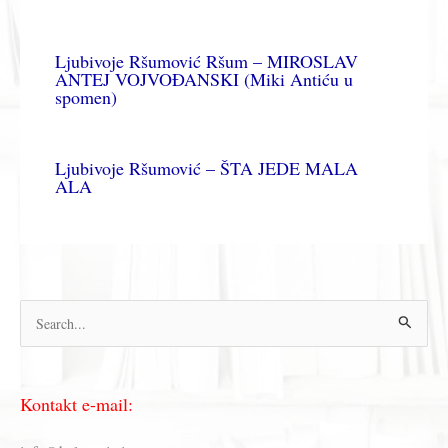
Ljubivoje Ršumović Ršum – MIROSLAV
ANTEJ VOJVOĐANSKI (Miki Antiću u
spomen)
Ljubivoje Ršumović – ŠTA JEDE MALA
ALA
П
р
е
Kontakt e-mail:
т
р