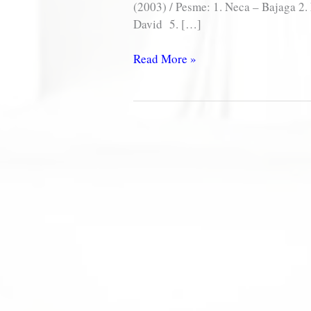
(2003) / Pesme: 1. Neca – Bajaga 2
David 5. […]
ROKERI
Read More »
DECI
–
Dečaci
o
devojčicama