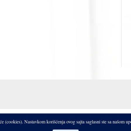
Copyright © 2017- 2026 Bistrooki
čiće (cookies). Nastavkom korišćenja ovog sajta saglasni ste sa našom u