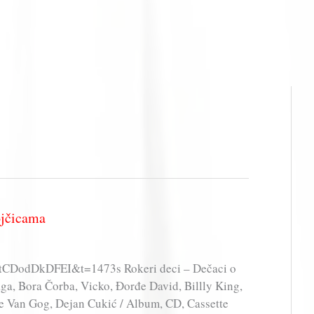
jčicama
=tCDodDkDFEI&t=1473s Rokeri deci – Dečaci o
ga, Bora Čorba, Vicko, Đorđe David, Billly King,
ule Van Gog, Dejan Cukić / Album, CD, Cassette