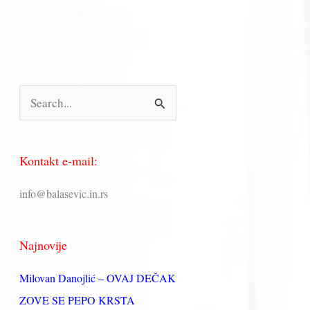
П
р
е
Kontakt e-mail:
т
р
info@balasevic.in.rs
а
г
Najnovije
а
з
Milovan Danojlić – OVAJ DEČAK
а
ZOVE SE PEPO KRSTA