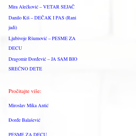
:
Mira Alečković – VETAR SEJAČ
Danilo Kiš – DEČAK I PAS (Rani
jadi)
Ljubivoje Ršumović – PESME ZA
DECU
Dragomir Đorđević – JA SAM BIO
SREĆNO DETE
Pročitajte više:
Miroslav Mika Antić
Đorđe Balašević
PESME ZA DECU