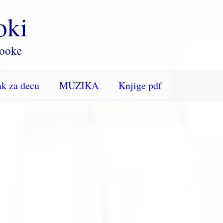
oki
rooke
k za decu
MUZIKA
Knjige pdf