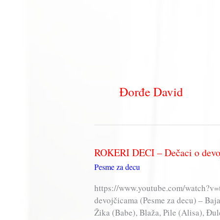
Đorđe David
ROKERI DECI – Dečaci o devo
Pesme za decu
https://www.youtube.com/watch?v
devojčicama (Pesme za decu) – Baja
Žika (Babe), Blaža, Pile (Alisa), Đ