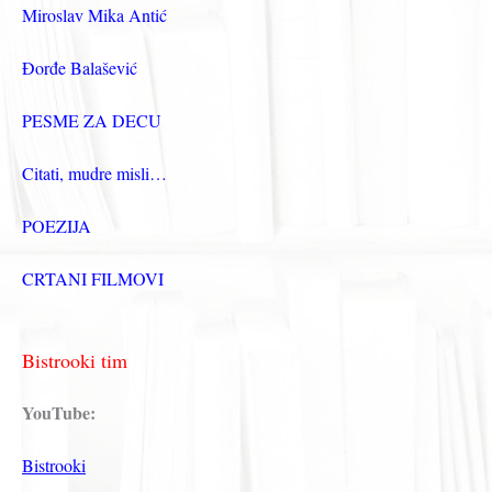
Miroslav Mika Antić
Đorđe Balašević
PESME ZA DECU
Citati, mudre misli…
POEZIJA
CRTANI FILMOVI
Bistrooki tim
YouTube:
Bistrooki