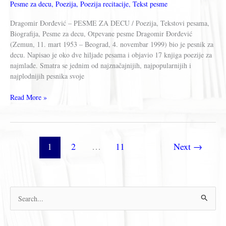
Pesme za decu
,
Poezija
,
Poezija recitacije
,
Tekst pesme
Dragomir Đorđević – PESME ZA DECU / Poezija, Tekstovi pesama,
Biografija, Pesme za decu, Otpevane pesme Dragomir Đorđević
(Zemun, 11. mart 1953 – Beograd, 4. novembar 1999) bio je pesnik za
decu. Napisao je oko dve hiljade pesama i objavio 17 knjiga poezije za
najmlađe. Smatra se jednim od najznačajnijih, najpopularnijih i
najplodnijih pesnika svoje
Dragomir
Read More »
Đorđević
–
PESME
ZA
1
2
…
11
Next
→
DECU
П
р