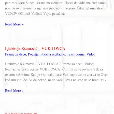
perom slikara Sunca, šarane mesečinom. Hoćeš da vidiš malčice samo
novinu ovu znanu? Iz nje sam juče nešto prepisô. Čitaj oglasnu stranu:
VUKOV OGLAS Vučinić Vujo. pevač na
Branko
Read More »
Ćopić
–
OGLASI
„ŠUMSKIH
Ljubivoje Ršumović – VUK I OVCA
NOVINA“
Pesme za decu
,
Poezija
,
Poezija recitacije
,
Tekst pesme
,
Video
Ljubivoje Ršumović – VUK I OVCA / Pesme za decu, Video,
Recitacija, Tekst pesme VUK I OVCA Čini mi se vekovima Vuk sa
ovcom nešto ima Kad je vidi kako pase Vuk naprosto ne zna za se Ovca
kad mu vidi oči Ni da bekne, ni da skoči Ovca ne sme da se brani Vuk
Ljubivoje
Read More »
Ršumović
–
VUK
I