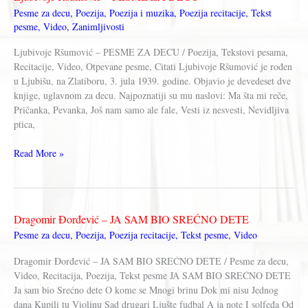
Pesme za decu
,
Poezija
,
Poezija i muzika
,
Poezija recitacije
,
Tekst
pesme
,
Video
,
Zanimljivosti
Ljubivoje Ršumović – PESME ZA DECU / Poezija, Tekstovi pesama,
Recitacije, Video, Otpevane pesme, Citati Ljubivoje Ršumović je rođen
u Ljubišu, na Zlatiboru, 3. jula 1939. godine. Objavio je devedeset dve
knjige, uglavnom za decu. Najpoznatiji su mu naslovi: Ma šta mi reče,
Pričanka, Pevanka, Još nam samo ale fale, Vesti iz nesvesti, Nevidljiva
ptica,
Ljubivoje
Read More »
Ršumović
–
PESME
ZA
Dragomir Đorđević – JA SAM BIO SREĆNO DETE
DECU
Pesme za decu
,
Poezija
,
Poezija recitacije
,
Tekst pesme
,
Video
Dragomir Đorđević – JA SAM BIO SREĆNO DETE / Pesme za decu,
Video, Recitacija, Poezija, Tekst pesme JA SAM BIO SREĆNO DETE
Ja sam bio Srećno dete O kome se Mnogi brinu Dok mi nisu Jednog
dana Kupili tu Violinu Sad drugari Ljušte fudbal A ja note I solfeđa Od