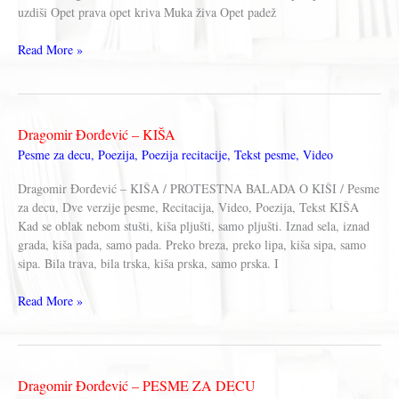
uzdiši Opet prava opet kriva Muka živa Opet padež
Dragomir
Read More »
Đorđević
–
OPET
ŠKOLA
Dragomir Đorđević – KIŠA
Pesme za decu
,
Poezija
,
Poezija recitacije
,
Tekst pesme
,
Video
Dragomir Đorđević – KIŠA / PROTESTNA BALADA O KIŠI / Pesme
za decu, Dve verzije pesme, Recitacija, Video, Poezija, Tekst KIŠA
Kad se oblak nebom stušti, kiša pljušti, samo pljušti. Iznad sela, iznad
grada, kiša pada, samo pada. Preko breza, preko lipa, kiša sipa, samo
sipa. Bila trava, bila trska, kiša prska, samo prska. I
Dragomir
Read More »
Đorđević
–
KIŠA
Dragomir Đorđević – PESME ZA DECU