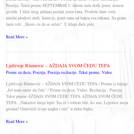
Poezija, Tekst pesme SEPTEMBAR U žutom autu dođe jesen, donese
grožđe. I lišće mog jablana pozlati jesen rana. Prođoše dani vreli,
mirišu plodovi zreli. Jesen je, jesen rana od bakra sva istkana. Sa grane
lasta veli: „Skoro ću da se selim“. U klupi đače piše:
Dušan
Read More »
Kostić
–
SEPTEMBAR
Ljubivoje Ršumović – AŽDAJA SVOM ČEDU TEPA
Pesme za decu
,
Poezija
,
Poezija recitacije
,
Tekst pesme
,
Video
Ljubivoje Ršumović – AŽDAJA SVOM ČEDU TEPA / Pesma iz knjige
„Još nam samo ale fale“ / Pesme za decu, Video, Recitacija , Poezija,
Tekst pesme AŽDAJA SVOM ČEDU TEPA AŽDAJA SVOM ČEDU
TEPA: „Nakazice moja lepa! Šta će s tobom biti, ko zna, Lepotice moja
grozna? Ostavićeš svoju majku i otić’ u neku bajku,
Ljubivoje
Read More »
Ršumović
–