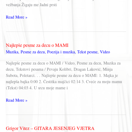
vežbanja Žigaju me Jadni prsti
Dragomir
Read More »
Đorđević
–
JA
SAM
Najlepše pesme za decu o MAMI
BIO
Muzika
,
Pesme za decu
,
Poezija i muzika
,
Tekst pesme
,
Video
SREĆNO
DETE
Najlepše pesme za decu o MAMI / Video, Pesme za decu, Muzika za
decu, Tekstovi pesama / Pevaju Kolibri, Dragan Laković, Minja
Subota, Poletarci. . . Najlepše pesme za decu o MAMI: 1. Majka je
najlepša bajka 0:00 2. Čestitka majčici 02:14 3. Cveće za moju mamu
(Tekst) 04:03 4. U srcu moje mame i
Najlepše
Read More »
pesme
za
decu
o
Grigor Vitez – GITARA JESENJEG VJETRA
MAMI