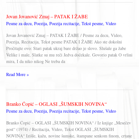
AŽDAJA
SVOM
Jovan Jovanović Zmaj – PATAK I ŽABE
ČEDU
Pesme za decu
,
Poezija
,
Poezija recitacije
,
Tekst pesme
,
Video
TEPA
Jovan Jovanović Zmaj – PATAK I ŽABE / Pesme za decu, Video,
Poezija, Recitacija, Tekst pesme PATAK I ŽABE Ako ste dokolni
Pročitajte ovo: Stari patak ukraj bare držao je slovo. Slušale ga žabe
Velike i male, Slatke su mu reči Jedva dočekale. Govorio patak O vrlini
mira, I da niko nikog Ne treba da
Jovan
Read More »
Jovanović
Zmaj
–
PATAK
Branko Ćopić – OGLASI „ŠUMSKIH NOVINA“
I
Pesme za decu
,
Poezija
,
Poezija recitacije
,
Tekst pesme
,
Video
ŽABE
Branko Ćopić – OGLASI „ŠUMSKIH NOVINA“ / Iz knjige „Mesečev
gost“ (1974) / Recitacija, Video, Tekst OGLASI „ŠUMSKIH
NOVINA“ Izišle, kažu, novine šumske, štampane senkom finom, crtane