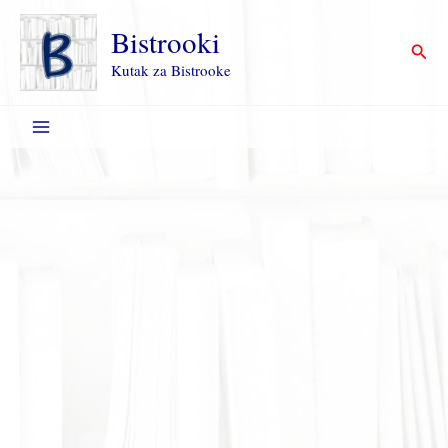
Пређи
на
Bistrooki
Прет
садржај
Kutak za Bistrooke