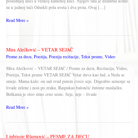
poslednjoj ulici u velikoj kamenoj kući. Njegov tata je džambas kome
su u jednoj tuči Odsekli pola uveta i dva prsta. Ovaj […]
Milovan
Read More »
Danojlić
–
OVAJ
DEČAK
Mira Alečković – VETAR SEJAČ
ZOVE
Pesme za decu
,
Poezija
,
Poezija recitacije
,
Tekst pesme
,
Video
SE
PEPO
Mira Alečković – VETAR SEJAČ / Pesme za decu, Recitacija, Video,
KRSTA
Poezija, Tekst pesme VETAR SEJAČ Vetar duva kao lud, a Neda se
smeje. Mama kaže: on sad svud putem cveće seje. Dograbio semenje sa
livade zelene i nosi po zraku. Raspukao balončić žutome maslačku.
Bulkama je oteo sitno crno seme. Seje, seje – livade
Mira
Read More »
Alečković
–
VETAR
SEJAČ
Ljubivoje Ršumović – PESME ZA DECU