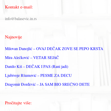
е
Kontakt e-mail:
т
р
info@balasevic.in.rs
а
г
Najnovije
а
з
Milovan Danojlić – OVAJ DEČAK ZOVE SE PEPO KRSTA
а
Mira Alečković – VETAR SEJAČ
:
Danilo Kiš – DEČAK I PAS (Rani jadi)
Ljubivoje Ršumović – PESME ZA DECU
Dragomir Đorđević – JA SAM BIO SREĆNO DETE
Pročitajte više: