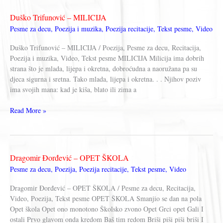
–
Recitacije,
Duško Trifunović – MILICIJA
Video,
Pesme za decu
,
Poezija i muzika
,
Poezija recitacije
,
Tekst pesme
,
Video
Knjige,
Tekstovi
Duško Trifunović – MILICIJA / Poezija, Pesme za decu, Recitacija,
pesama
Poezija i muzika, Video, Tekst pesme MILICIJA Milicija ima dobrih
strana što je mlada, lijepa i okretna, dobroćudna a naoružana pa su
djeca sigurna i sretna. Tako mlada, lijepa i okretna. . . Njihov poziv
ima svojih mana: kad je kiša, blato ili zima a
Duško
Read More »
Trifunović
–
MILICIJA
Dragomir Đorđević – OPET ŠKOLA
Pesme za decu
,
Poezija
,
Poezija recitacije
,
Tekst pesme
,
Video
Dragomir Đorđević – OPET ŠKOLA / Pesme za decu, Recitacija,
Video, Poezija, Tekst pesme OPET ŠKOLA Smanjio se dan na pola
Opet škola Opet ono monotono Školsko zvono Opet Grci opet Gali I
ostali Prvo glavom onda kredom Baš tim redom Briši piši piši briši I