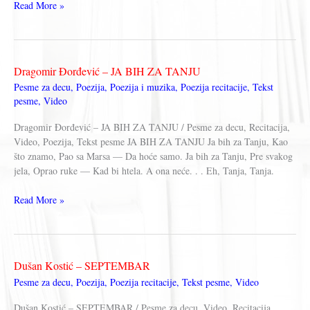
Ljubivoje
Read More »
Ršumović
–
AKO
ŽELIŠ
Dragomir Đorđević – JA BIH ZA TANJU
MIŠICE
Pesme za decu
,
Poezija
,
Poezija i muzika
,
Poezija recitacije
,
Tekst
pesme
,
Video
Dragomir Đorđević – JA BIH ZA TANJU / Pesme za decu, Recitacija,
Video, Poezija, Tekst pesme JA BIH ZA TANJU Ja bih za Tanju, Kao
što znamo, Pao sa Marsa — Da hoće samo. Ja bih za Tanju, Pre svakog
jela, Oprao ruke — Kad bi htela. A ona neće. . . Eh, Tanja, Tanja.
Dragomir
Read More »
Đorđević
–
JA
BIH
Dušan Kostić – SEPTEMBAR
ZA
Pesme za decu
,
Poezija
,
Poezija recitacije
,
Tekst pesme
,
Video
TANJU
Dušan Kostić – SEPTEMBAR / Pesme za decu, Video, Recitacija,