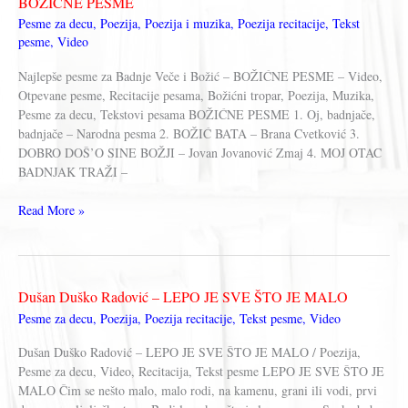
BOŽIĆNE PESME
OVCA
Pesme za decu
,
Poezija
,
Poezija i muzika
,
Poezija recitacije
,
Tekst
pesme
,
Video
Najlepše pesme za Badnje Veče i Božić – BOŽIĆNE PESME – Video,
Otpevane pesme, Recitacije pesama, Božićni tropar, Poezija, Muzika,
Pesme za decu, Tekstovi pesama BOŽIĆNE PESME 1. Oj, badnjače,
badnjače – Narodna pesma 2. BOŽIĆ BATA – Brana Cvetković 3.
DOBRO DOŠ’O SINE BOŽJI – Jovan Jovanović Zmaj 4. MOJ OTAC
BADNЈAK TRAŽI –
BOŽIĆNE
Read More »
PESME
Dušan Duško Radović – LEPO JE SVE ŠTO JE MALO
Pesme za decu
,
Poezija
,
Poezija recitacije
,
Tekst pesme
,
Video
Dušan Duško Radović – LEPO JE SVE ŠTO JE MALO / Poezija,
Pesme za decu, Video, Recitacija, Tekst pesme LEPO JE SVE ŠTO JE
MALO Čim se nešto malo, malo rodi, na kamenu, grani ili vodi, prvi