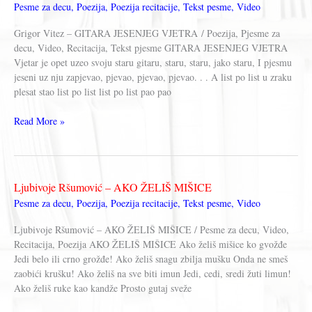
Pesme za decu
,
Poezija
,
Poezija recitacije
,
Tekst pesme
,
Video
Grigor Vitez – GITARA JESENJEG VJETRA / Poezija, Pjesme za
decu, Video, Recitacija, Tekst pjesme GITARA JESENJEG VJETRA
Vjetar je opet uzeo svoju staru gitaru, staru, staru, jako staru, I pjesmu
jeseni uz nju zapjevao, pjevao, pjevao, pjevao. . . A list po list u zraku
plesat stao list po list list po list pao pao
Grigor
Read More »
Vitez
–
GITARA
JESENJEG
Ljubivoje Ršumović – AKO ŽELIŠ MIŠICE
VJETRA
Pesme za decu
,
Poezija
,
Poezija recitacije
,
Tekst pesme
,
Video
Ljubivoje Ršumović – AKO ŽELIŠ MIŠICE / Pesme za decu, Video,
Recitacija, Poezija AKO ŽELIŠ MIŠICE Ako želiš mišice ko gvožđe
Jedi belo ili crno grožđe! Ako želiš snagu zbilja mušku Onda ne smeš
zaobići krušku! Ako želiš na sve biti imun Jedi, cedi, sredi žuti limun!
Ako želiš ruke kao kandže Prosto gutaj sveže