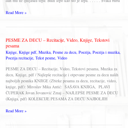
dan mu uz ljuljašku tepa: Budi lepo kao što je lepa. . . . . . Svaka buba
Dušan
Read More »
Duško
Radović
–
LEPO
PESME ZA DECU – Recitacije, Video, Knjige, Tekstovi
JE
pesama
SVE
Knjige
,
Knjige pdf
,
Muzika
,
Pesme za decu
,
Poezija
,
Poezija i muzika
,
ŠTO
Poezija recitacije
,
Tekst pesme
,
Video
JE
MALO
PESME ZA DECU – Recitacije, Video, Tekstovi pesama, Muzika za
decu, Knjige, pdf / Najlepše recitacije i otpevane pesme za decu naših
najboljih pesnika KNJIGE (Zbirke pesama za decu, recitacije, video,
knjige, pdf): Miroslav Mika Antić: ŠAŠAVA KNJIGA, PLAVI
ČUPERAK Jovan Jovanović Zmaj – NAJLEPŠE PESME ZA DECU
(Knjiga, pdf) KOLEKCIJE PESAMA ZA DECU NAJBOLJIH
PESME
Read More »
ZA
DECU