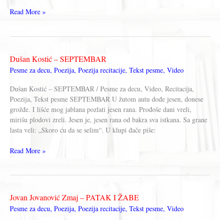
Dragomir
Read More »
Đorđević
–
JA
BIH
Dušan Kostić – SEPTEMBAR
ZA
Pesme za decu
,
Poezija
,
Poezija recitacije
,
Tekst pesme
,
Video
TANJU
Dušan Kostić – SEPTEMBAR / Pesme za decu, Video, Recitacija,
Poezija, Tekst pesme SEPTEMBAR U žutom autu dođe jesen, donese
grožđe. I lišće mog jablana pozlati jesen rana. Prođoše dani vreli,
mirišu plodovi zreli. Jesen je, jesen rana od bakra sva istkana. Sa grane
lasta veli: „Skoro ću da se selim“. U klupi đače piše:
Dušan
Read More »
Kostić
–
SEPTEMBAR
Jovan Jovanović Zmaj – PATAK I ŽABE
Pesme za decu
,
Poezija
,
Poezija recitacije
,
Tekst pesme
,
Video