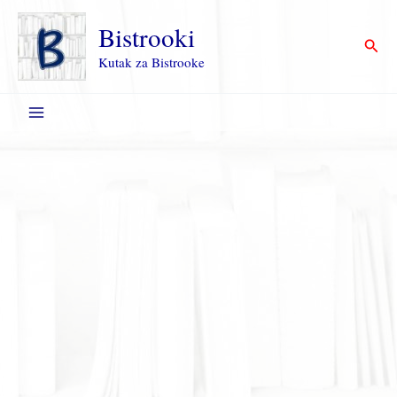
Пређи
на
Bistrooki
Прет
садржај
Kutak za Bistrooke