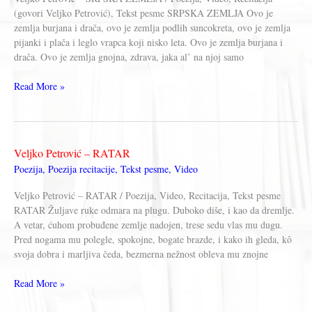
(govori Veljko Petrović), Tekst pesme SRPSKA ZEMLJA Ovo je
zemlja burjana i drača, ovo je zemlja podlih suncokreta, ovo je zemlja
pijanki i plača i leglo vrapca koji nisko leta. Ovo je zemlja burjana i
drača. Ovo je zemlja gnojna, zdrava, jaka al’ na njoj samo
Veljko
Read More »
Petrović
–
SRPSKA
ZEMLJA
Veljko Petrović – RATAR
Poezija
,
Poezija recitacije
,
Tekst pesme
,
Video
Veljko Petrović – RATAR / Poezija, Video, Recitacija, Tekst pesme
RATAR Žuljave ruke odmara na plugu. Duboko diše, i kao da dremlje.
A vetar, ćuhom probuđene zemlje nadojen, trese sedu vlas mu dugu.
Pred nogama mu polegle, spokojne, bogate brazde, i kako ih gleda, kô
svoja dobra i marljiva čeda, bezmerna nežnost obleva mu znojne
Veljko
Read More »
Petrović
–