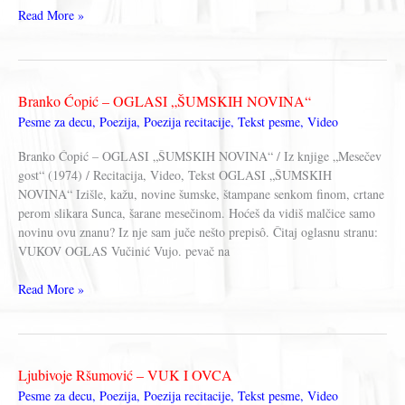
NARODNE
Read More »
PESME
Branko Ćopić – OGLASI „ŠUMSKIH NOVINA“
Pesme za decu
,
Poezija
,
Poezija recitacije
,
Tekst pesme
,
Video
Branko Ćopić – OGLASI „ŠUMSKIH NOVINA“ / Iz knjige „Mesečev
gost“ (1974) / Recitacija, Video, Tekst OGLASI „ŠUMSKIH
NOVINA“ Izišle, kažu, novine šumske, štampane senkom finom, crtane
perom slikara Sunca, šarane mesečinom. Hoćeš da vidiš malčice samo
novinu ovu znanu? Iz nje sam juče nešto prepisô. Čitaj oglasnu stranu:
VUKOV OGLAS Vučinić Vujo. pevač na
Branko
Read More »
Ćopić
–
OGLASI
„ŠUMSKIH
Ljubivoje Ršumović – VUK I OVCA
NOVINA“
Pesme za decu
,
Poezija
,
Poezija recitacije
,
Tekst pesme
,
Video