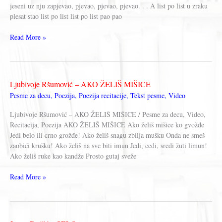
jeseni uz nju zapjevao, pjevao, pjevao, pjevao. . . A list po list u zraku
plesat stao list po list list po list pao pao
Grigor
Read More »
Vitez
–
GITARA
JESENJEG
Ljubivoje Ršumović – AKO ŽELIŠ MIŠICE
VJETRA
Pesme za decu
,
Poezija
,
Poezija recitacije
,
Tekst pesme
,
Video
Ljubivoje Ršumović – AKO ŽELIŠ MIŠICE / Pesme za decu, Video,
Recitacija, Poezija AKO ŽELIŠ MIŠICE Ako želiš mišice ko gvožđe
Jedi belo ili crno grožđe! Ako želiš snagu zbilja mušku Onda ne smeš
zaobići krušku! Ako želiš na sve biti imun Jedi, cedi, sredi žuti limun!
Ako želiš ruke kao kandže Prosto gutaj sveže
Ljubivoje
Read More »
Ršumović
–
AKO
ŽELIŠ