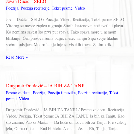
Jovan Dučić – SELO
MIŠICE
Poezija
,
Poezija recitacije
,
Tekst pesme
,
Video
Jovan Dučić – SELO / Poezija, Video, Recitacija, Tekst pesme SELO
Vitorog se mesec zapleo u granju Starih kestenova; noć svetla i plava.
Kô nemirna savest što prvi put spava, Tako spava more u nemom
blistanju. Čempresova šuma bdije; mesec na nju Sipa svoje hladno
srebro; odsijava Modro letnje inje sa visokih trava. Zatim krik.
Jovan
Read More »
Dučić
–
SELO
Dragomir Đorđević – JA BIH ZA TANJU
Pesme za decu
,
Poezija
,
Poezija i muzika
,
Poezija recitacije
,
Tekst
pesme
,
Video
Dragomir Đorđević – JA BIH ZA TANJU / Pesme za decu, Recitacija,
Video, Poezija, Tekst pesme JA BIH ZA TANJU Ja bih za Tanju, Kao
što znamo, Pao sa Marsa — Da hoće samo. Ja bih za Tanju, Pre svakog
jela, Oprao ruke — Kad bi htela. A ona neće. . . Eh, Tanja, Tanja.