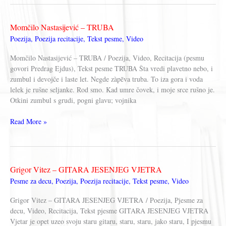
RATAR
Momčilo Nastasijević – TRUBA
Poezija
,
Poezija recitacije
,
Tekst pesme
,
Video
Momčilo Nastasijević – TRUBA / Poezija, Video, Recitacija (pesmu
govori Predrag Ejdus), Tekst pesme TRUBA Šta vredi plavetno nebo, i
zumbul i devojče i laste let. Negde zàpēva truba. To iza gora i voda
lelek je rušne seljanke. Rod smo. Kad umre čovek, i moje srce rušno je.
Otkini zumbul s grudi, pogni glavu; vojnika
Momčilo
Read More »
Nastasijević
–
TRUBA
Grigor Vitez – GITARA JESENJEG VJETRA
Pesme za decu
,
Poezija
,
Poezija recitacije
,
Tekst pesme
,
Video
Grigor Vitez – GITARA JESENJEG VJETRA / Poezija, Pjesme za
decu, Video, Recitacija, Tekst pjesme GITARA JESENJEG VJETRA
Vjetar je opet uzeo svoju staru gitaru, staru, staru, jako staru, I pjesmu