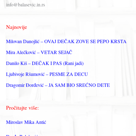
р
info@balasevic.in.rs
а
г
Najnovije
а
з
Milovan Danojlić – OVAJ DEČAK ZOVE SE PEPO KRSTA
а
Mira Alečković – VETAR SEJAČ
:
Danilo Kiš – DEČAK I PAS (Rani jadi)
Ljubivoje Ršumović – PESME ZA DECU
Dragomir Đorđević – JA SAM BIO SREĆNO DETE
Pročitajte više:
Miroslav Mika Antić