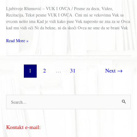
Ljubivoje Ršumović – VUK I OVCA / Pesme za decu, Video,
Recitacija, Tekst pesme VUK I OVCA Čini mi se vekovima Vuk sa
ovcom nešto ima Kad je vidi kako pase Vuk naprosto ne zna za se Ovca
kad mu vidi oči Ni da bekne, ni da skoči Ovca ne sme da se brani Vuk
Ljubivoje
Read More »
Ršumović
–
VUK
I
1
2
…
31
Next
→
OVCA
П
р
е
Kontakt e-mail:
т