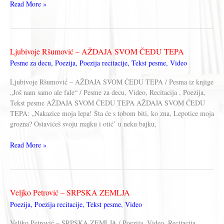
Milan
Read More »
Rakić
–
BOŽUR
Ljubivoje Ršumović – AŽDAJA SVOM ČEDU TEPA
Pesme za decu
,
Poezija
,
Poezija recitacije
,
Tekst pesme
,
Video
Ljubivoje Ršumović – AŽDAJA SVOM ČEDU TEPA / Pesma iz knjige
„Još nam samo ale fale“ / Pesme za decu, Video, Recitacija , Poezija,
Tekst pesme AŽDAJA SVOM ČEDU TEPA AŽDAJA SVOM ČEDU
TEPA: „Nakazice moja lepa! Šta će s tobom biti, ko zna, Lepotice moja
grozna? Ostavićeš svoju majku i otić’ u neku bajku,
Ljubivoje
Read More »
Ršumović
–
AŽDAJA
SVOM
Veljko Petrović – SRPSKA ZEMLJA
ČEDU
Poezija
,
Poezija recitacije
,
Tekst pesme
,
Video
TEPA
Veljko Petrović – SRPSKA ZEMLJA / Poezija, Video, Recitacija