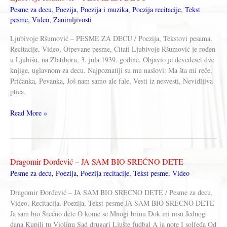
Pesme za decu
,
Poezija
,
Poezija i muzika
,
Poezija recitacije
,
Tekst
pesme
,
Video
,
Zanimljivosti
Ljubivoje Ršumović – PESME ZA DECU / Poezija, Tekstovi pesama,
Recitacije, Video, Otpevane pesme, Citati Ljubivoje Ršumović je rođen
u Ljubišu, na Zlatiboru, 3. jula 1939. godine. Objavio je devedeset dve
knjige, uglavnom za decu. Najpoznatiji su mu naslovi: Ma šta mi reče,
Pričanka, Pevanka, Još nam samo ale fale, Vesti iz nesvesti, Nevidljiva
ptica,
Ljubivoje
Read More »
Ršumović
–
PESME
ZA
Dragomir Đorđević – JA SAM BIO SREĆNO DETE
DECU
Pesme za decu
,
Poezija
,
Poezija recitacije
,
Tekst pesme
,
Video
Dragomir Đorđević – JA SAM BIO SREĆNO DETE / Pesme za decu,
Video, Recitacija, Poezija, Tekst pesme JA SAM BIO SREĆNO DETE
Ja sam bio Srećno dete O kome se Mnogi brinu Dok mi nisu Jednog
dana Kupili tu Violinu Sad drugari Ljušte fudbal A ja note I solfeđa Od