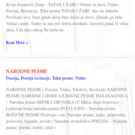
Jovan Jovanović Zmaj – PATAK I ŽABE / Pesme za decu, Video,
Poezija, Recitacija, Tekst pesme PATAK I ŽABE Ako ste dokolni
Pročitajte ovo: Stari patak ukraj bare držao je slovo. Slušale ga žabe
Velike i male, Slatke su mu reči Jedva dočekale. Govorio patak O vrlini
mira, I da niko nikog Ne treba da
Jovan
Read More »
Jovanović
Zmaj
–
PATAK
NARODNE PESME
I
Poezija
,
Poezija recitacije
,
Tekst pesme
,
Video
ŽABE
NARODNE PESME / Poezija, Video, Tekstovi, Recitacije NARODNE
PESME NARODNE LIRSKE LJUBAVNE PESME HASANAGINICA
– Narodna pesma SRPSKA DJEVOJKA (U Milice duge trepavice) –
Ljubavna lirska narodna pesma SVETI SAVO – Narodna pesma
BOŽIĆNE PESME Pročitajte više: Narodne pesme, bajke, pripovetke,
poslovice, legende, novele / Narodno stvaralaštvo POEZIJA – Najlepše
pesme, poeme, soneti, citati i