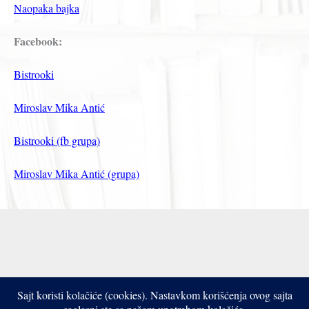
Naopaka bajka
Facebook:
Bistrooki
Miroslav Mika Antić
Bistrooki (fb grupa)
Miroslav Mika Antić (grupa)
Sajt koristi kolačiće (cookies). Nastavkom korišćenja ovog sajta
Copyright © 2017- 2026 Bistrooki