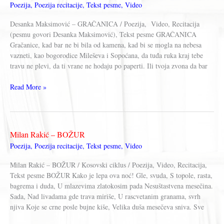
Poezija
,
Poezija recitacije
,
Tekst pesme
,
Video
Desanka Maksimović – GRAČANICA / Poezija, Video, Recitacija
(pesmu govori Desanka Maksimović), Tekst pesme GRAČANICA
Gračanice, kad bar ne bi bila od kamena, kad bi se mogla na nebesa
vazneti, kao bogorodice Mileševa i Sopoćana, da tuđa ruka kraj tebe
travu ne plevi, da ti vrane ne hodaju po paperti. Ili tvoja zvona da bar
Desanka
Read More »
Maksimović
–
GRAČANICA
Milan Rakić – BOŽUR
Poezija
,
Poezija recitacije
,
Tekst pesme
,
Video
Milan Rakić – BOŽUR / Kosovski ciklus / Poezija, Video, Recitacija,
Tekst pesme BOŽUR Kako je lepa ova noć! Gle, svuda, S topole, rasta,
bagrema i duda, U mlazevima zlatokosim pada Nesuštastvena mesečina.
Sada, Nad livadama gde trava miriše, U rascvetanim granama, svrh
njiva Koje se crne posle bujne kiše, Velika duša mesečeva sniva. Sve