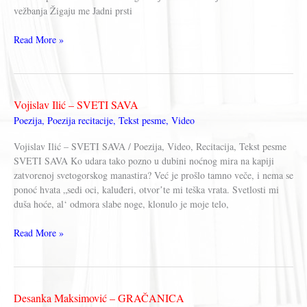
vežbanja Žigaju me Jadni prsti
Dragomir
Read More »
Đorđević
–
JA
SAM
Vojislav Ilić – SVETI SAVA
BIO
Poezija
,
Poezija recitacije
,
Tekst pesme
,
Video
SREĆNO
DETE
Vojislav Ilić – SVETI SAVA / Poezija, Video, Recitacija, Tekst pesme
SVETI SAVA Ko udara tako pozno u dubini noćnog mira na kapiji
zatvorenoj svetogorskog manastira? Već je prošlo tamno veče, i nema se
ponoć hvata „sedi oci, kaluđeri, otvorʼte mi teška vrata. Svetlosti mi
duša hoće, al‘ odmora slabe noge, klonulo je moje telo,
Vojislav
Read More »
Ilić
–
SVETI
SAVA
Desanka Maksimović – GRAČANICA