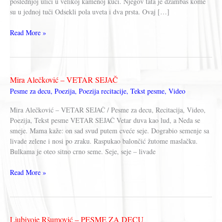
poslednjoj ulici u velikoj kamenoj kući. Njegov tata je džambas kome
su u jednoj tuči Odsekli pola uveta i dva prsta. Ovaj […]
Milovan
Read More »
Danojlić
–
OVAJ
DEČAK
Mira Alečković – VETAR SEJAČ
ZOVE
Pesme za decu
,
Poezija
,
Poezija recitacije
,
Tekst pesme
,
Video
SE
PEPO
Mira Alečković – VETAR SEJAČ / Pesme za decu, Recitacija, Video,
KRSTA
Poezija, Tekst pesme VETAR SEJAČ Vetar duva kao lud, a Neda se
smeje. Mama kaže: on sad svud putem cveće seje. Dograbio semenje sa
livade zelene i nosi po zraku. Raspukao balončić žutome maslačku.
Bulkama je oteo sitno crno seme. Seje, seje – livade
Mira
Read More »
Alečković
–
VETAR
SEJAČ
Ljubivoje Ršumović – PESME ZA DECU