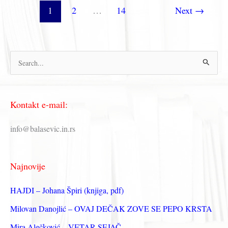
je
1
2
…
14
Next
→
Saša
iz
pesme
„Jedan
Saša
П
iz
р
voza“?
е
Kontakt e-mail:
т
р
info@balasevic.in.rs
а
г
Najnovije
а
з
HAJDI – Johana Špiri (knjiga, pdf)
а
Milovan Danojlić – OVAJ DEČAK ZOVE SE PEPO KRSTA
:
Mira Alečković – VETAR SEJAČ