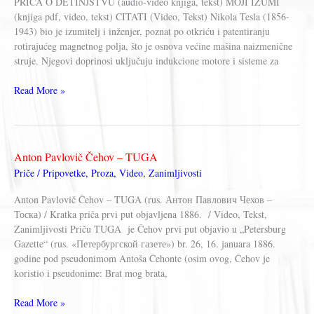
PRIČA O DETINJSTVU (audio-video knjiga, tekst) MOJI IZUMI
(knjiga pdf, video, tekst) CITATI (Video, Tekst) Nikola Tesla (1856-
1943) bio je izumitelj i inženjer, poznat po otkriću i patentiranju
rotirajućeg magnetnog polja, što je osnova većine mašina naizmenične
struje. Njegovi doprinosi uključuju indukcione motore i sisteme za
Nikola
Read More »
Tesla
Anton Pavlovič Čehov – TUGA
Priče / Pripovetke
,
Proza
,
Video
,
Zanimljivosti
Anton Pavlovič Čehov – TUGA (rus. Антон Павлович Чехов –
Тоска) / Kratka priča prvi put objavljena 1886. / Video, Tekst,
Zanimljivosti Priču TUGA je Čehov prvi put objavio u „Petersburg
Gazette“ (rus. «Петербургской газете») br. 26, 16. januara 1886.
godine pod pseudonimom Antoša Čehonte (osim ovog, Čehov je
koristio i pseudonime: Brat mog brata,
Anton
Read More »