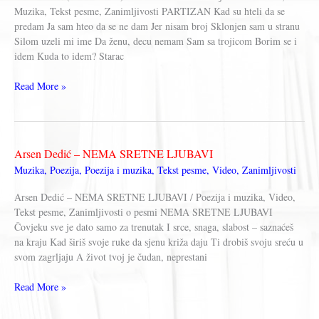
Muzika, Tekst pesme, Zanimljivosti PARTIZAN Kad su hteli da se
predam Ja sam hteo da se ne dam Jer nisam broj Sklonjen sam u stranu
Silom uzeli mi ime Da ženu, decu nemam Sam sa trojicom Borim se i
idem Kuda to idem? Starac
PARTIZAN
Read More »
(The
Partisan)
–
Darko
Arsen Dedić – NEMA SRETNE LJUBAVI
Rundek
Muzika
,
Poezija
,
Poezija i muzika
,
Tekst pesme
,
Video
,
Zanimljivosti
Arsen Dedić – NEMA SRETNE LJUBAVI / Poezija i muzika, Video,
Tekst pesme, Zanimljivosti o pesmi NEMA SRETNE LJUBAVI
Čovjeku sve je dato samo za trenutak I srce, snaga, slabost – saznaćeš
na kraju Kad širiš svoje ruke da sjenu križa daju Ti drobiš svoju sreću u
svom zagrljaju A život tvoj je čudan, neprestani
Arsen
Read More »
Dedić
–