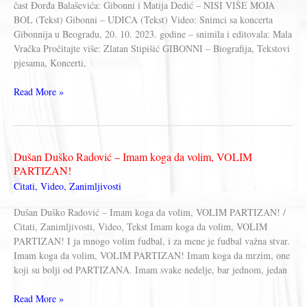
čast Đorđa Balaševića: Gibonni i Matija Dedić – NISI VIŠE MOJA
BOL (Tekst) Gibonni – UDICA (Tekst) Video: Snimci sa koncerta
Gibonnija u Beogradu, 20. 10. 2023. godine – snimila i editovala: Mala
Vračka Pročitajte više: Zlatan Stipišić GIBONNI – Biografija, Tekstovi
pjesama, Koncerti,
GIBONNI
Read More »
–
Koncert
Beograd
Arena
Dušan Duško Radović – Imam koga da volim, VOLIM
2023.
PARTIZAN!
Citati
,
Video
,
Zanimljivosti
Dušan Duško Radović – Imam koga da volim, VOLIM PARTIZAN! /
Citati, Zanimljivosti, Video, Tekst Imam koga da volim, VOLIM
PARTIZAN! I ja mnogo volim fudbal, i za mene je fudbal važna stvar.
Imam koga da volim, VOLIM PARTIZAN! Imam koga da mrzim, one
koji su bolji od PARTIZANA. Imam svake nedelje, bar jednom, jedan
Dušan
Read More »