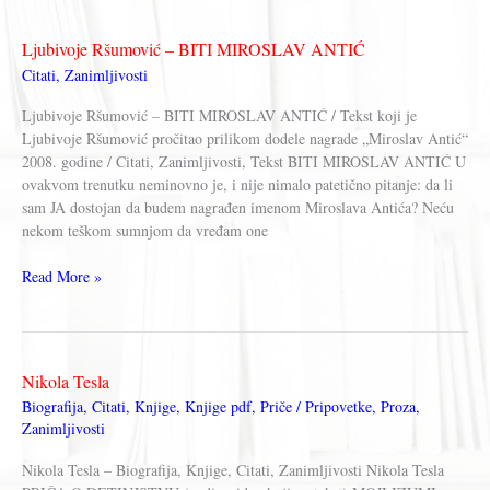
PESME
ZA
Ljubivoje Ršumović – BITI MIROSLAV ANTIĆ
DECU
Citati
,
Zanimljivosti
Ljubivoje Ršumović – BITI MIROSLAV ANTIĆ / Tekst koji je
Ljubivoje Ršumović pročitao prilikom dodele nagrade „Miroslav Antić“
2008. godine / Citati, Zanimljivosti, Tekst BITI MIROSLAV ANTIĆ U
ovakvom trenutku neminovno je, i nije nimalo patetično pitanje: da li
sam JA dostojan da budem nagrađen imenom Miroslava Antića? Neću
nekom teškom sumnjom da vređam one
Ljubivoje
Read More »
Ršumović
–
BITI
MIROSLAV
Nikola Tesla
ANTIĆ
Biografija
,
Citati
,
Knjige
,
Knjige pdf
,
Priče / Pripovetke
,
Proza
,
Zanimljivosti
Nikola Tesla – Biografija, Knjige, Citati, Zanimljivosti Nikola Tesla