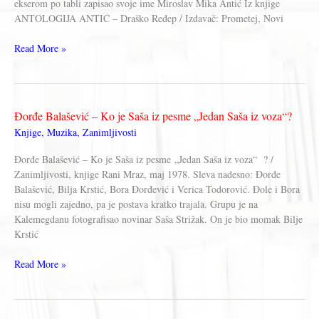
ekserom po tabli zapisao svoje ime Miroslav Mika Antić Iz knjige
ANTOLOGIJA ANTIĆ – Draško Ređep / Izdavač: Prometej, Novi
Miroslav
Read More »
Mika
Antić
–
VEČNOST
Đorđe Balašević – Ko je Saša iz pesme „Jedan Saša iz voza“?
Knjige
,
Muzika
,
Zanimljivosti
Đorđe Balašević – Ko je Saša iz pesme „Jedan Saša iz voza“ ? /
Zanimljivosti, knjige Rani Mraz, maj 1978. Sleva nadesno: Đorđe
Balašević, Bilja Krstić, Bora Đorđević i Verica Todorović. Đole i Bora
nisu mogli zajedno, pa je postava kratko trajala. Grupu je na
Kalemegdanu fotografisao novinar Saša Strižak. On je bio momak Bilje
Krstić
Đorđe
Read More »
Balašević
–
Ko