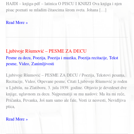
HAJDI – knjiga-pdf – latinica O PISCU I KNJIZI Ova knjiga i njen
pisac poznati su mladim čitaocima širom sveta. Johana […]
HAJDI
Read More »
–
Johana
Špiri
(knjiga,
Ljubivoje Ršumović – PESME ZA DECU
pdf)
Pesme za decu
,
Poezija
,
Poezija i muzika
,
Poezija recitacije
,
Tekst
pesme
,
Video
,
Zanimljivosti
Ljubivoje Ršumović – PESME ZA DECU / Poezija, Tekstovi pesama,
Recitacije, Video, Otpevane pesme, Citati Ljubivoje Ršumović je rođen
u Ljubišu, na Zlatiboru, 3. jula 1939. godine. Objavio je devedeset dve
knjige, uglavnom za decu. Najpoznatiji su mu naslovi: Ma šta mi reče,
Pričanka, Pevanka, Još nam samo ale fale, Vesti iz nesvesti, Nevidljiva
ptica,
Ljubivoje
Read More »
Ršumović
–