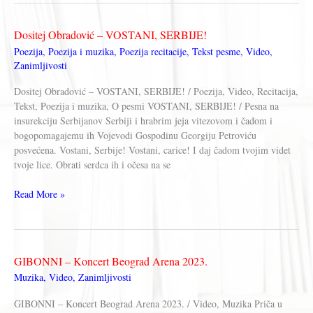
NEMA
SRETNE
Dositej Obradović – VOSTANI, SERBIJE!
LJUBAVI
Poezija
,
Poezija i muzika
,
Poezija recitacije
,
Tekst pesme
,
Video
,
Zanimljivosti
Dositej Obradović – VOSTANI, SERBIJE! / Poezija, Video, Recitacija,
Tekst, Poezija i muzika, O pesmi VOSTANI, SERBIJE! / Pesna na
insurekciju Serbijanov Serbiji i hrabrim jeja vitezovom i čadom i
bogopomagajemu ih Vojevodi Gospodinu Georgiju Petroviću
posvećena. Vostani, Serbije! Vostani, carice! I daj čadom tvojim videt
tvoje lice. Obrati serdca ih i očesa na se
Dositej
Read More »
Obradović
–
VOSTANI,
SERBIJE!
GIBONNI – Koncert Beograd Arena 2023.
Muzika
,
Video
,
Zanimljivosti
GIBONNI – Koncert Beograd Arena 2023. / Video, Muzika Priča u