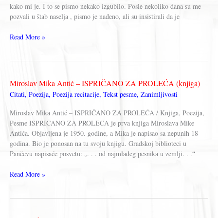
kako mi je. I to se pismo nekako izgubilo. Posle nekoliko dana su me
pozvali u štab naselja , pismo je nađeno, ali su insistirali da je
Miroslav
Read More »
Mika
Antić
–
MOJA
Miroslav Mika Antić – ISPRIČANO ZA PROLEĆA (knjiga)
PRVA
Citati
,
Poezija
,
Poezija recitacije
,
Tekst pesme
,
Zanimljivosti
KNJIGA
Miroslav Mika Antić – ISPRIČANO ZA PROLEĆA / Knjiga, Poezija,
Pesme ISPRIČANO ZA PROLEĆA je prva knjiga Miroslava Mike
Antića. Objavljena je 1950. godine, a Mika je napisao sa nepunih 18
godina. Bio je ponosan na tu svoju knjigu. Gradskoj biblioteci u
Pančevu napisaće posvetu: „. . . od najmlađeg pesnika u zemlji. . .“
Miroslav
Read More »
Mika
Antić
–
ISPRIČANO