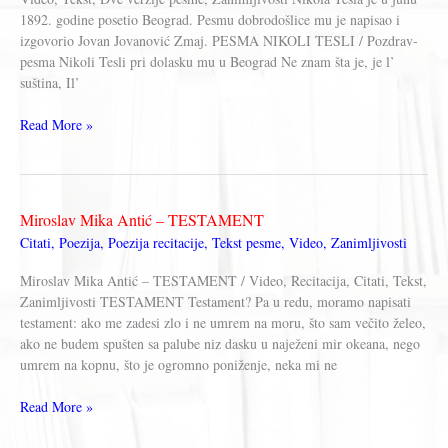
1892. godine posetio Beograd. Pesmu dobrodošlice mu je napisao i
izgovorio Jovan Jovanović Zmaj. PESMA NIKOLI TESLI / Pozdrav-
pesma Nikoli Tesli pri dolasku mu u Beograd Ne znam šta je, je l’
suština, Il’
Jovan
Read More »
Jovanović
Zmaj
–
PESMA
Miroslav Mika Antić – TESTAMENT
NIKOLI
Citati
,
Poezija
,
Poezija recitacije
,
Tekst pesme
,
Video
,
Zanimljivosti
TESLI
Miroslav Mika Antić – TESTAMENT / Video, Recitacija, Citati, Tekst,
Zanimljivosti TESTAMENT Testament? Pa u redu, moramo napisati
testament: ako me zadesi zlo i ne umrem na moru, što sam večito želeo,
ako ne budem spušten sa palube niz dasku u naježeni mir okeana, nego
umrem na kopnu, što je ogromno poniženje, neka mi ne
Miroslav
Read More »
Mika
Antić