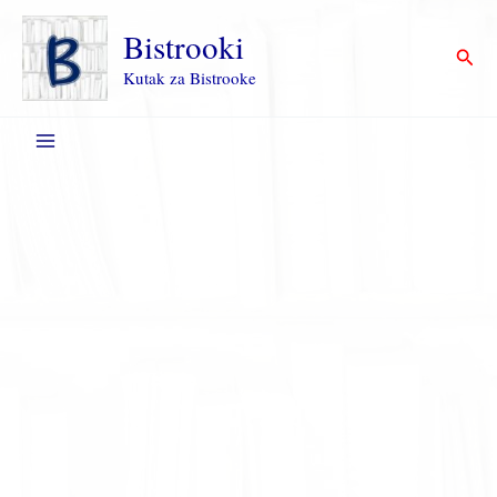
Пређи
на
Bistrooki
Прет
садржај
Kutak za Bistrooke