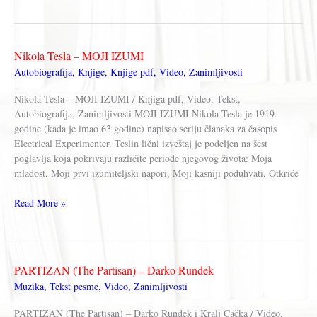
Pavlovič
Čehov
–
TUGA
Nikola Tesla – MOJI IZUMI
Autobiografija
,
Knjige
,
Knjige pdf
,
Video
,
Zanimljivosti
Nikola Tesla – MOJI IZUMI / Knjiga pdf, Video, Tekst,
Autobiografija, Zanimljivosti MOJI IZUMI Nikola Tesla je 1919.
godine (kada je imao 63 godine) napisao seriju članaka za časopis
Electrical Experimenter. Teslin lični izveštaj je podeljen na šest
poglavlja koja pokrivaju različite periode njegovog života: Moja
mladost, Moji prvi izumiteljski napori, Moji kasniji poduhvati, Otkriće
Nikola
Read More »
Tesla
–
MOJI
IZUMI
PARTIZAN (The Partisan) – Darko Rundek
Muzika
,
Tekst pesme
,
Video
,
Zanimljivosti
PARTIZAN (The Partisan) – Darko Rundek i Kralj Čačka / Video,