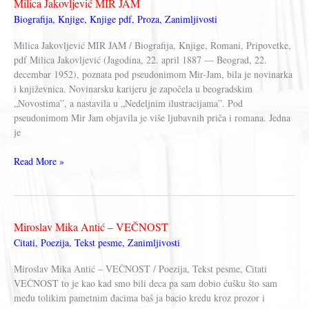
Milica Jakovljević MIR JAM
ZA
Biografija
,
Knjige
,
Knjige pdf
,
Proza
,
Zanimljivosti
PROLEĆA
(knjiga)
Milica Jakovljević MIR JAM / Biografija, Knjige, Romani, Pripovetke,
pdf Milica Jakovljević (Jagodina, 22. april 1887 — Beograd, 22.
decembar 1952), poznata pod pseudonimom Mir-Jam, bila je novinarka
i književnica. Novinarsku karijeru je započela u beogradskim
„Novostima”, a nastavila u „Nedeljnim ilustracijama”. Pod
pseudonimom Mir Jam objavila je više ljubavnih priča i romana. Jedna
je
Milica
Read More »
Jakovljević
MIR
JAM
Miroslav Mika Antić – VEČNOST
Citati
,
Poezija
,
Tekst pesme
,
Zanimljivosti
Miroslav Mika Antić – VEČNOST / Poezija, Tekst pesme, Citati
VEČNOST to je kao kad smo bili deca pa sam dobio ćušku što sam
među tolikim pametnim đacima baš ja bacio kredu kroz prozor i