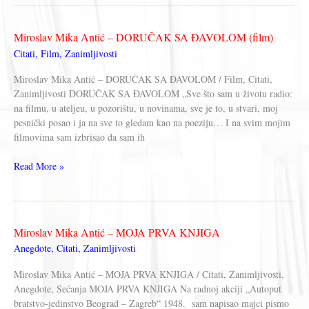
–
TESTAMENT
Miroslav Mika Antić – DORUČAK SA ĐAVOLOM (film)
Citati
,
Film
,
Zanimljivosti
Miroslav Mika Antić – DORUČAK SA ĐAVOLOM / Film, Citati,
Zanimljivosti DORUČAK SA ĐAVOLOM „Sve što sam u životu radio:
na filmu, u ateljeu, u pozorištu, u novinama, sve je to, u stvari, moj
pesnički posao i ja na sve to gledam kao na poeziju… I na svim mojim
filmovima sam izbrisao da sam ih
Miroslav
Read More »
Mika
Antić
–
DORUČAK
Miroslav Mika Antić – MOJA PRVA KNJIGA
SA
Anegdote
,
Citati
,
Zanimljivosti
ĐAVOLOM
(film)
Miroslav Mika Antić – MOJA PRVA KNJIGA / Citati, Zanimljivosti,
Anegdote, Sećanja MOJA PRVA KNJIGA Na radnoj akciji „Autoput
bratstvo-jedinstvo Beograd – Zagreb“ 1948. sam napisao majci pismo