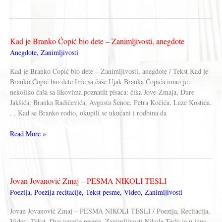
Duško
Radović
–
Imam
Kad je Branko Ćopić bio dete – Zanimljivosti, anegdote
koga
Anegdote
,
Zanimljivosti
da
volim,
Kad je Branko Ćopić bio dete – Zanimljivosti, anegdote / Tekst Kad je
VOLIM
Branko Ćopić bio dete Ime sa čaše Ujak Branka Ćopića imao je
PARTIZAN!
nekoliko čaša sa likovima poznatih pisaca: čika Jove-Zmaja, Đure
Jakšića, Branka Radičevića, Avgusta Šenoe, Petra Kočića, Laze Kostića.
. . Kad se Branko rodio, okupili se ukućani i rodbina da
Kad
Read More »
je
Branko
Ćopić
bio
Jovan Jovanović Zmaj – PESMA NIKOLI TESLI
dete
Poezija
,
Poezija recitacije
,
Tekst pesme
,
Video
,
Zanimljivosti
–
Zanimljivosti,
Jovan Jovanović Zmaj – PESMA NIKOLI TESLI / Poezija, Recitacija,
anegdote
Video, Tekst, Dve verzije pesme, Zanimljivosti Nikola Tesla je u junu