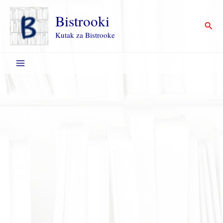
Пређи
на
Bistrooki
Прет
садржај
Kutak za Bistrooke