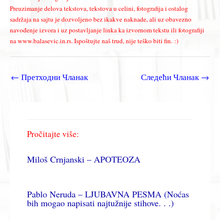
Preuzimanje delova tekstova, tekstova u celini, fotografija i ostalog
sadržaja na sajtu je dozvoljeno bez ikakve naknade, ali uz obavezno
navođenje izvora i uz postavljanje linka ka izvornom tekstu ili fotografiji
na www.balasevic.in.rs. Ispoštujte naš trud, nije teško biti fin. :)
←
Претходни Чланак
Следећи Чланак
→
Pročitajte više:
Miloš Crnjanski – APOTEOZA
Pablo Neruda – LJUBAVNA PESMA (Noćas
bih mogao napisati najtužnije stihove. . .)