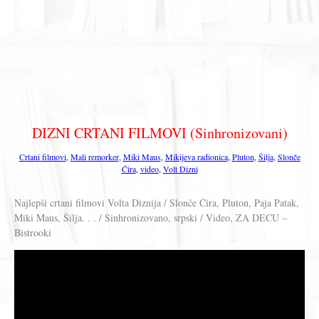
DIZNI CRTANI FILMOVI (Sinhronizovani)
Crtani filmovi
,
Mali remorker
,
Miki Maus
,
Mikijeva radionica
,
Pluton
,
Šilja
,
Slonče
Ćira
,
video
,
Volt Dizni
Najlepši crtani filmovi Volta Diznija / Slonče Ćira, Pluton, Paja Patak,
Miki Maus, Šilja. . . / Sinhronizovano, srpski / Video, ZA DECU –
Bistrooki