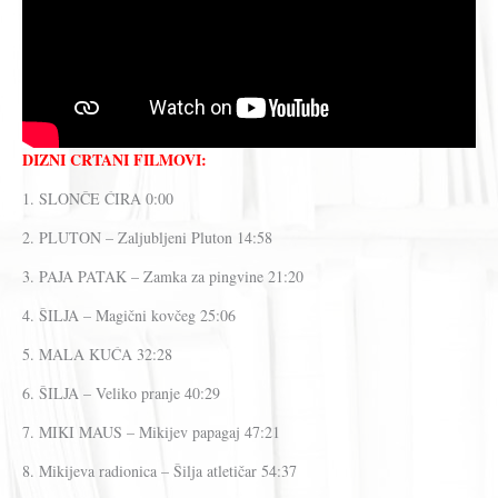
DIZNI CRTANI FILMOVI:
1. SLONČE ĆIRA 0:00
2. PLUTON – Zaljubljeni Pluton 14:58
3. PAJA PATAK – Zamka za pingvine 21:20
4. ŠILJA – Magični kovčeg 25:06
5. MALA KUĆA 32:28
6. ŠILJA – Veliko pranje 40:29
7. MIKI MAUS – Mikijev papagaj 47:21
8. Mikijeva radionica – Šilja atletičar 54:37