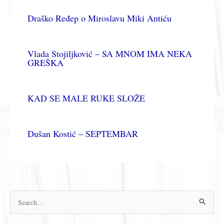
Draško Ređep o Miroslavu Miki Antiću
Vlada Stojiljković – SA MNOM IMA NEKA
GREŠKA
KAD SE MALE RUKE SLOŽE
Dušan Kostić – SEPTEMBAR
П
р