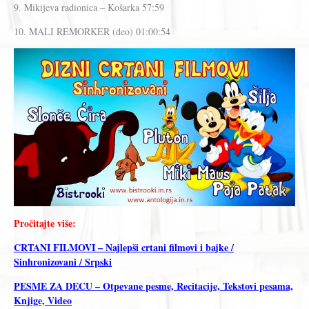
9. Mikijeva radionica – Košarka 57:59
10. MALI REMORKER (deo) 01:00:54
Pročitajte više:
CRTANI FILMOVI – Najlepši crtani filmovi i bajke /
Sinhronizovani / Srpski
PESME ZA DECU – Otpevane pesme, Recitacije, Tekstovi pesama,
Knjige, Video