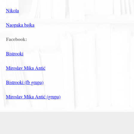
Nikola
Naopaka bajka
Facebook:
Bistrooki
Miroslav Mika Antić
Bistrooki (fb grupa)
Miroslav Mika Antić (grupa)