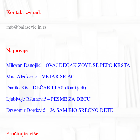
е
Kontakt e-mail:
т
р
info@balasevic.in.rs
а
г
Najnovije
а
з
Milovan Danojlić – OVAJ DEČAK ZOVE SE PEPO KRSTA
а
Mira Alečković – VETAR SEJAČ
:
Danilo Kiš – DEČAK I PAS (Rani jadi)
Ljubivoje Ršumović – PESME ZA DECU
Dragomir Đorđević – JA SAM BIO SREĆNO DETE
Pročitajte više: