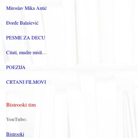
Miroslav Mika Antić
Đorđe Balašević
PESME ZA DECU
Citati, mudre misli…
POEZIJA
CRTANI FILMOVI
Bistrooki tim
YouTube:
Bistrooki