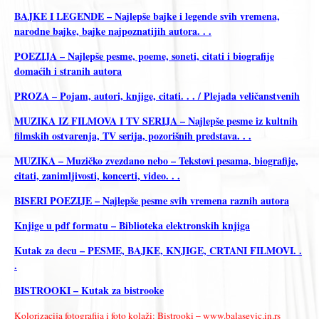
BAJKE I LEGENDE – Najlepše bajke i legende svih vremena,
narodne bajke, bajke najpoznatijih autora. . .
POEZIJA – Najlepše pesme, poeme, soneti, citati i biografije
domaćih i stranih autora
PROZA – Pojam, autori, knjige, citati. . . / Plejada veličanstvenih
MUZIKA IZ FILMOVA I TV SERIJA – Najlepše pesme iz kultnih
filmskih ostvarenja, TV serija, pozorišnih predstava. . .
MUZIKA – Muzičko zvezdano nebo – Tekstovi pesama, biografije,
citati, zanimljivosti, koncerti, video. . .
BISERI POEZIJE – Najlepše pesme svih vremena raznih autora
Knjige u pdf formatu – Biblioteka elektronskih knjiga
Kutak za decu – PESME, BAJKE, KNJIGE, CRTANI FILMOVI. .
.
BISTROOKI – Kutak za bistrooke
Kolorizacija fotografija i foto kolaži: Bistrooki – www.balasevic.in.rs