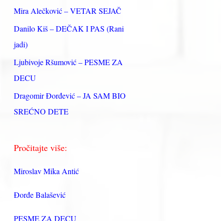
:
Mira Alečković – VETAR SEJAČ
Danilo Kiš – DEČAK I PAS (Rani
jadi)
Ljubivoje Ršumović – PESME ZA
DECU
Dragomir Đorđević – JA SAM BIO
SREĆNO DETE
Pročitajte više:
Miroslav Mika Antić
Đorđe Balašević
PESME ZA DECU