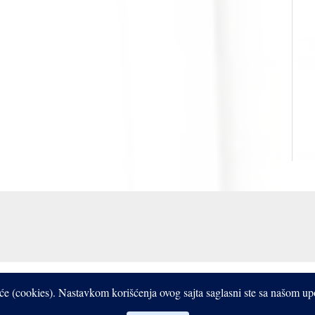
Copyright © 2017- 2026 Bistrooki
čiće (cookies). Nastavkom korišćenja ovog sajta saglasni ste sa našom u