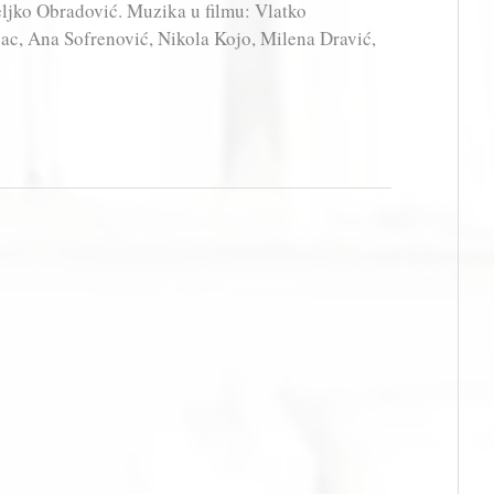
eljko Obradović. Muzika u filmu: Vlatko
ac, Ana Sofrenović, Nikola Kojo, Milena Dravić,