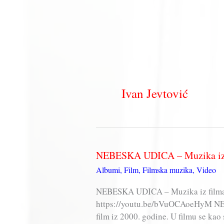
Ivan Jevtović
NEBESKA UDICA – Muzika iz 
Albumi
,
Film
,
Filmska muzika
,
Video
NEBESKA UDICA – Muzika iz filma 
https://youtu.be/bVuOCAoeHyM N
film iz 2000. godine. U filmu se kao