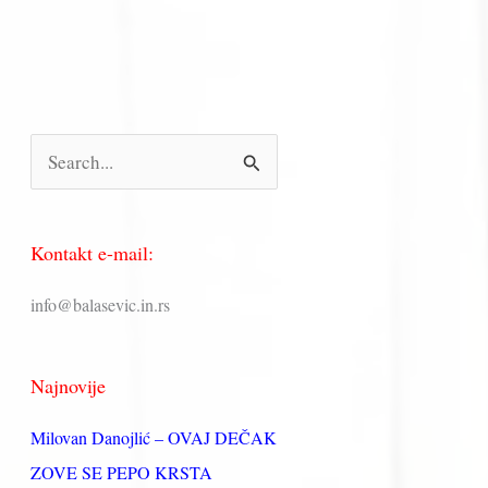
П
р
е
Kontakt e-mail:
т
р
info@balasevic.in.rs
а
г
Najnovije
а
з
Milovan Danojlić – OVAJ DEČAK
а
ZOVE SE PEPO KRSTA