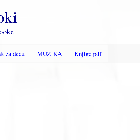
oki
rooke
k za decu
MUZIKA
Knjige pdf