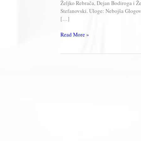
Željko Rebrača, Dejan Bodiroga i Ž
Stefanovski. Uloge: Nebojša Glogov
[…]
NEBESKA
Read More »
UDICA
–
Muzika
iz
filma
(2000)