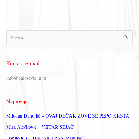
PTICA
–
JDP
(tekst)
П
р
е
Kontakt e-mail:
т
р
info@balasevic.in.rs
а
г
Najnovije
а
з
Milovan Danojlić – OVAJ DEČAK ZOVE SE PEPO KRSTA
а
Mira Alečković – VETAR SEJAČ
:
Danilo Kiš – DEČAK I PAS (Rani jadi)