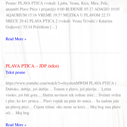
Pesme: PLAVA PTICA (vokali: Ljuba, Vesna, Kića, Mira, Pele,
ansambl Plave Ptice i prijatelji) 0:00 BUĐENJE 05:27 ADAGIO 10:05
AQAURIUM 15:16 VREME 19:57 MUZIKA U PLAVOM 22:33
SREĆE 29:42 PLAVA PTICA 2 (vokali: Vesna Trivalić i Katarina
Gojković) 33:14 Početkom […]
PLAVA
Read More »
PTICA
–
Muzika
iz
PLAVA PTICA – JDP (tekst)
predstave
Tekst pesme
JDP
Beograd
https://www.youtube.com/watch?v=0xyshznMWIM PLAVA PTICA (
(ceo
Duboko, dublje, još dublje… Tonem u plavo, još plavlje… Letim
album)
visoko, još bih gore… Slutim nevinost tek rođene zore… Svemir svilen
i plav, ko krv princa… Plavi vojnik na putu do sunca… Sa nadom jaše
na plavoj ptici… Čujem tišinu, oko mene su krici… Moj bog ima plave
oči… Moj bog
PLAVA
Read More »