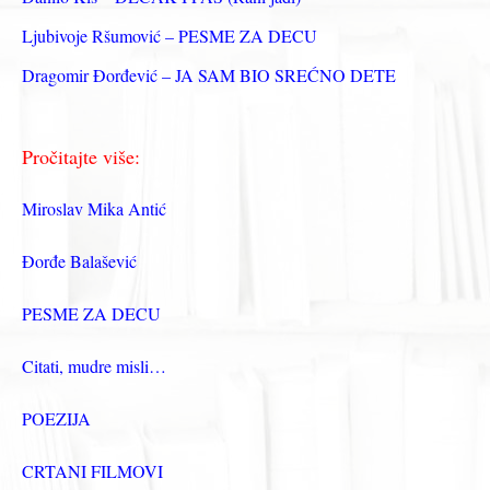
Ljubivoje Ršumović – PESME ZA DECU
Dragomir Đorđević – JA SAM BIO SREĆNO DETE
Pročitajte više:
Miroslav Mika Antić
Đorđe Balašević
PESME ZA DECU
Citati, mudre misli…
POEZIJA
CRTANI FILMOVI