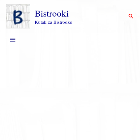
Пређи
на
Bistrooki
Прет
садржај
Kutak za Bistrooke