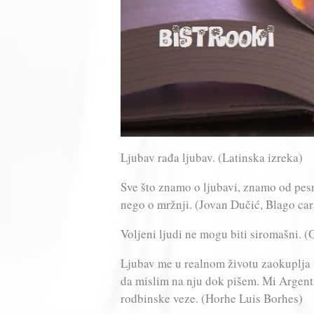
Ljubav rađa ljubav. (Latinska izreka)
Sve što znamo o ljubavi, znamo od pesni
nego o mržnji. (Jovan Dučić, Blago ca
Voljeni ljudi ne mogu biti siromašni. (
Ljubav me u realnom životu zaokuplja 
da mislim na nju dok pišem. Mi Argentin
rodbinske veze. (Horhe Luis Borhes)