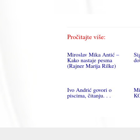
Pročitajte više:
Miroslav Mika Antić –
Si
Kako nastaje pesma
do
(Rajner Marija Rilke)
Ivo Andrić govori o
Mi
piscima, čitanju. . .
K