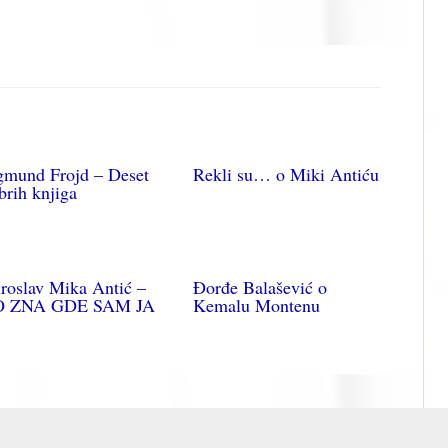
gmund Frojd – Deset
Rekli su… o Miki Antiću
brih knjiga
roslav Mika Antić –
Đorđe Balašević o
O ZNA GDE SAM JA
Kemalu Montenu