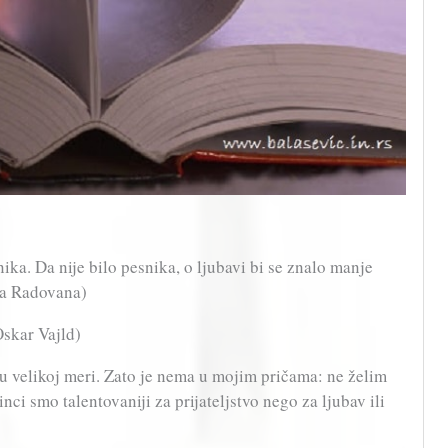
ka. Da nije bilo pesnika, o ljubavi bi se znalo manje
ra Radovana)
Oskar Vajld)
u velikoj meri. Zato je nema u mojim pričama: ne želim
ci smo talentovaniji za prijateljstvo nego za ljubav ili