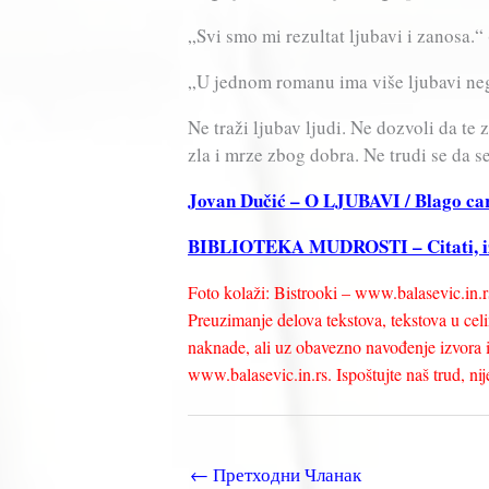
„Svi smo mi rezultat ljubavi i zanosa.“
„U jednom romanu ima više ljubavi ne
Ne traži ljubav ljudi. Ne dozvoli da te
zla i mrze zbog dobra. Ne trudi se da 
Jovan Dučić – O LJUBAVI / Blago c
BIBLIOTEKA MUDROSTI – Citati, izr
Foto kolaži: Bistrooki – www.balasevic.in.r
Preuzimanje delova tekstova, tekstova u celin
naknade, ali uz obavezno navođenje izvora i 
www.balasevic.in.rs. Ispoštujte naš trud, nije 
←
Претходни Чланак