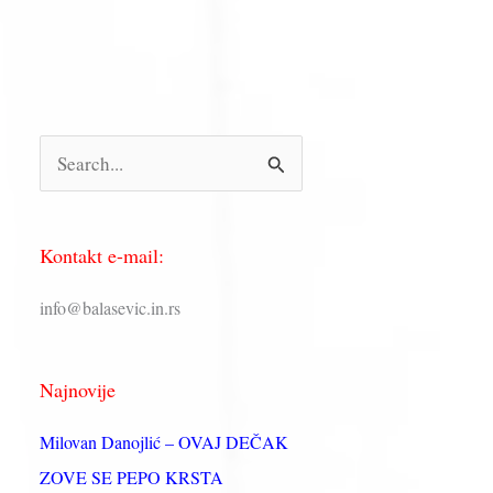
П
р
е
Kontakt e-mail:
т
р
info@balasevic.in.rs
а
г
Najnovije
а
з
Milovan Danojlić – OVAJ DEČAK
а
ZOVE SE PEPO KRSTA