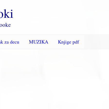
oki
rooke
k za decu
MUZIKA
Knjige pdf