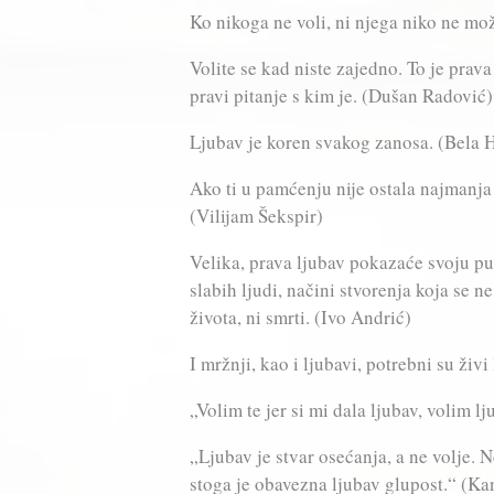
Ko nikoga ne voli, ni njega niko ne mo
Volite se kad niste zajedno. To je prav
pravi pitanje s kim je. (Dušan Radović)
Ljubav je koren svakog zanosa. (Bela
Ako ti u pamćenju nije ostala najmanja l
(Vilijam Šekspir)
Velika, prava ljubav pokazaće svoju p
slabih ljudi, načini stvorenja koja se ne
života, ni smrti. (Ivo Andrić)
I mržnji, kao i ljubavi, potrebni su živ
„Volim te jer si mi dala ljubav, volim lju
„Ljubav je stvar osećanja, a ne volje. 
stoga je obavezna ljubav glupost.“ (Ka