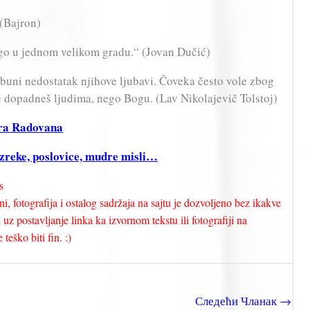
 (Bajron)
go u jednom velikom gradu.“ (Jovan Dučić)
 zbuni nedostatak njihove ljubavi. Čoveka često vole zbog
se dopadneš ljudima, nego Bogu. (Lav Nikolajevič Tolstoj)
ara Radovana
eke, poslovice, mudre misli…
s
i, fotografija i ostalog sadržaja na sajtu je dozvoljeno bez ikakve
uz postavljanje linka ka izvornom tekstu ili fotografiji na
teško biti fin. :)
Следећи Чланак
→