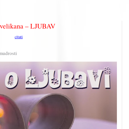
i velikana – LJUBAV
citati
 mudrosti