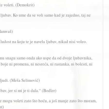
že voleti. (Demokrit)
a ljubav. Ko ume da se voli samo kad je zajedno, taj ne
 Hamvaš)
udost na koju te je navela ljubav, nikad nisi voleo.
unu snagu samo onda ako uspe da od dvoje ljubavnika,
 boje ni promena, ni nesreća, ni rastanka, ni bolesti, ni
i ljudi. (Meša Selimović)
bav, jer si mi je ti dala.“ (Bodler)
Ne mogu voleti zato što hoću, a još manje zato što moram,
nt)