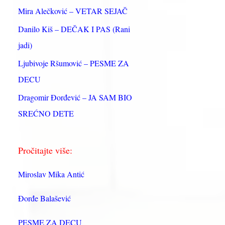
:
Mira Alečković – VETAR SEJAČ
Danilo Kiš – DEČAK I PAS (Rani
jadi)
Ljubivoje Ršumović – PESME ZA
DECU
Dragomir Đorđević – JA SAM BIO
SREĆNO DETE
Pročitajte više:
Miroslav Mika Antić
Đorđe Balašević
PESME ZA DECU