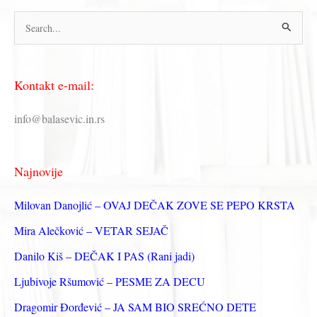
П
р
е
Kontakt e-mail:
т
р
info@balasevic.in.rs
а
г
Najnovije
а
з
Milovan Danojlić – OVAJ DEČAK ZOVE SE PEPO KRSTA
а
Mira Alečković – VETAR SEJAČ
:
Danilo Kiš – DEČAK I PAS (Rani jadi)
Ljubivoje Ršumović – PESME ZA DECU
Dragomir Đorđević – JA SAM BIO SREĆNO DETE