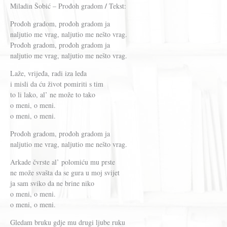
/
Miladin Šobić – Prođoh gradom
Tekst:
Prođoh gradom, prođoh gradom ja
naljutio me vrag, naljutio me nešto vrag.
Prođoh gradom, prođoh gradom ja
naljutio me vrag, naljutio me nešto vrag.
Laže, vrijeđa, radi iza leđa
i misli da ću život pomiriti s tim
to li lako, al’ ne može to tako
o meni, o meni.
o meni, o meni.
Prođoh gradom, prođoh gradom ja
naljutio me vrag, naljutio me nešto vrag.
Arkade čvrste al’ polomiću mu prste
ne može svašta da se gura u moj svijet
ja sam sviko da ne brine niko
o meni, o meni.
o meni, o meni.
Gledam bruku gdje mu drugi ljube ruku