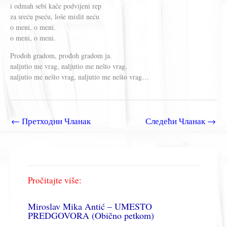
i odmah sebi kače podvijeni rep
za sreću pseću, loše mislit neću
o meni, o meni.
o meni, o meni.
Prođoh gradom, prođoh gradom ja.
naljutio me vrag, naljutio me nešto vrag.
naljutio me nešto vrag, naljutio me nešto vrag…
←
Претходни Чланак
Следећи Чланак
→
Pročitajte više:
Miroslav Mika Antić – UMESTO
PREDGOVORA (Obično petkom)