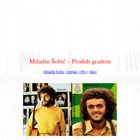
Miladin Šobić – Prođoh gradom
Miladin Šobić
,
Ožiljak (1981)
,
tekst