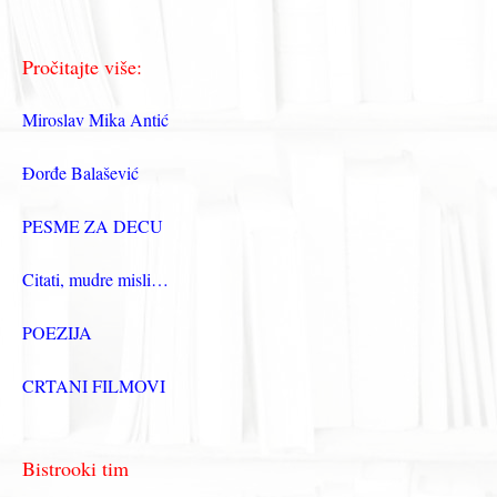
Pročitajte više:
Miroslav Mika Antić
Đorđe Balašević
PESME ZA DECU
Citati, mudre misli…
POEZIJA
CRTANI FILMOVI
Bistrooki tim