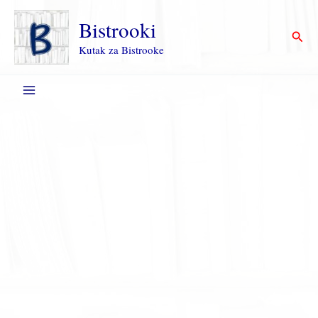
Пређи
на
Bistrooki
Прет
садржај
Kutak za Bistrooke