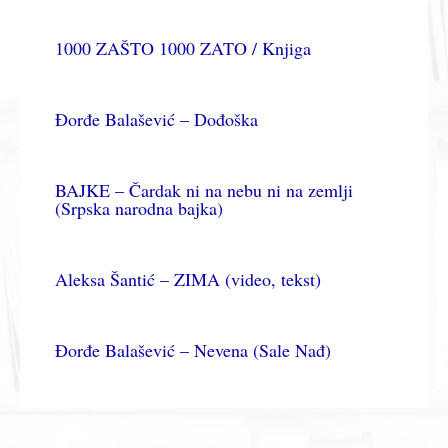
1000 ZAŠTO 1000 ZATO / Knjiga
Đorđe Balašević – Dođoška
BAJKE – Čardak ni na nebu ni na zemlji
(Srpska narodna bajka)
Aleksa Šantić – ZIMA (video, tekst)
Đorđe Balašević – Nevena (Sale Nađ)