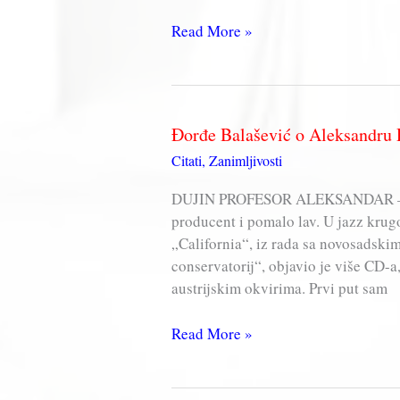
Đorđe
Read More »
Balašević
o
sebi
i
Đorđe Balašević o Aleksandru 
muzičarima
Citati
,
Zanimljivosti
DUJIN PROFESOR ALEKSANDAR – BA
producent i pomalo lav. U jazz krugo
„California“, iz rada sa novosadski
conservatorij“, objavio je više CD
austrijskim okvirima. Prvi put sam
Đorđe
Read More »
Balašević
o
Aleksandru