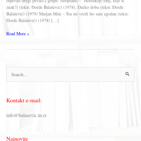
otpevali drugi pevači i grupe: Neoplanti – Horoskop (Hej, koji si
znak?) (tekst: Đorđe Balašević) (1978), Đačko doba (tekst: Đorđe
Balašević) (1979) Marjan Miše – Šta mi vredi što sam zgodan (tekst:
Đorđe Balašević) (1978) […]
Đorđe
Read More »
Balašević
–
Pesme
koje
je
П
napisao
Balašević
р
a
е
otpevali
Kontakt e-mail:
drugi
т
pevači
р
i
info@balasevic.in.rs
grupe
а
г
Najnovije