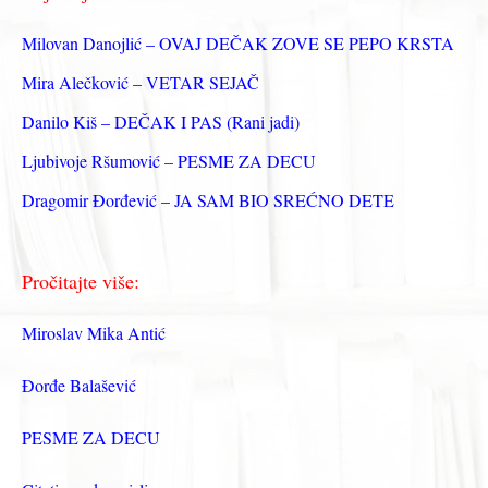
а
з
Milovan Danojlić – OVAJ DEČAK ZOVE SE PEPO KRSTA
а
Mira Alečković – VETAR SEJAČ
:
Danilo Kiš – DEČAK I PAS (Rani jadi)
Ljubivoje Ršumović – PESME ZA DECU
Dragomir Đorđević – JA SAM BIO SREĆNO DETE
Pročitajte više:
Miroslav Mika Antić
Đorđe Balašević
PESME ZA DECU