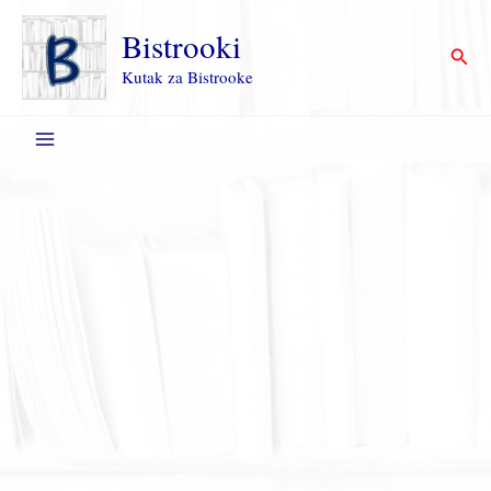
Пређи
на
Bistrooki
Прет
садржај
Kutak za Bistrooke