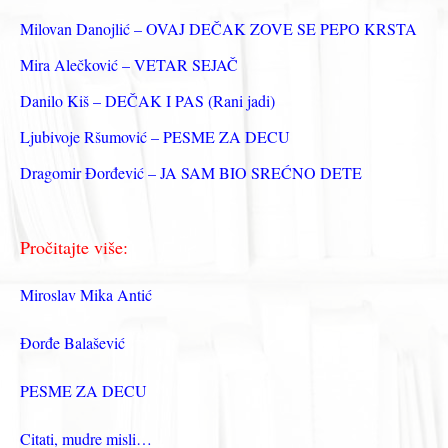
з
Milovan Danojlić – OVAJ DEČAK ZOVE SE PEPO KRSTA
а
Mira Alečković – VETAR SEJAČ
:
Danilo Kiš – DEČAK I PAS (Rani jadi)
Ljubivoje Ršumović – PESME ZA DECU
Dragomir Đorđević – JA SAM BIO SREĆNO DETE
Pročitajte više:
Miroslav Mika Antić
Đorđe Balašević
PESME ZA DECU
Citati, mudre misli…