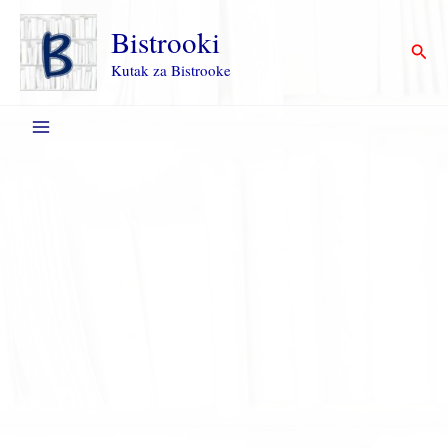
Пређи
на
Bistrooki
Прет
садржај
Kutak za Bistrooke