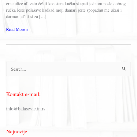
crne ulice al’ zato ćeš ti kao stara kučka skapati jednom posle dobrog
ručka Jeste pošašave kadkad moji damari jeste spopadnu me užasi i
darmari al’ ti si za […]
Branislav
Read More »
Brana
Petrović
–
Jeste
dođu
П
meni
р
е
Kontakt e-mail:
т
р
info@balasevic.in.rs
а
г
Najnovije
а