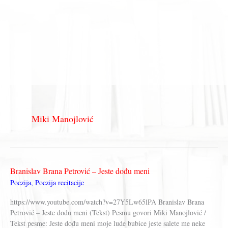
Miki Manojlović
Branislav Brana Petrović – Jeste dođu meni
Poezija
,
Poezija recitacije
https://www.youtube.com/watch?v=27Y5Lw65lPA Branislav Brana
Petrović – Jeste dođu meni (Tekst) Pesmu govori Miki Manojlović /
Tekst pesme: Jeste dođu meni moje lude bubice jeste salete me neke