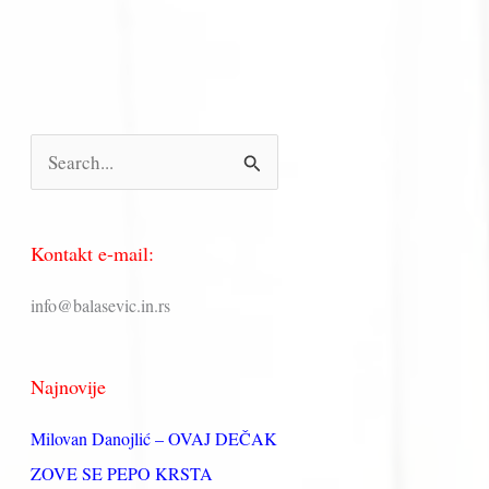
П
р
е
Kontakt e-mail:
т
р
info@balasevic.in.rs
а
г
Najnovije
а
з
Milovan Danojlić – OVAJ DEČAK
а
ZOVE SE PEPO KRSTA