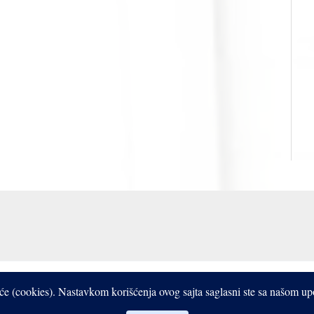
Copyright © 2017- 2026 Bistrooki
čiće (cookies). Nastavkom korišćenja ovog sajta saglasni ste sa našom u