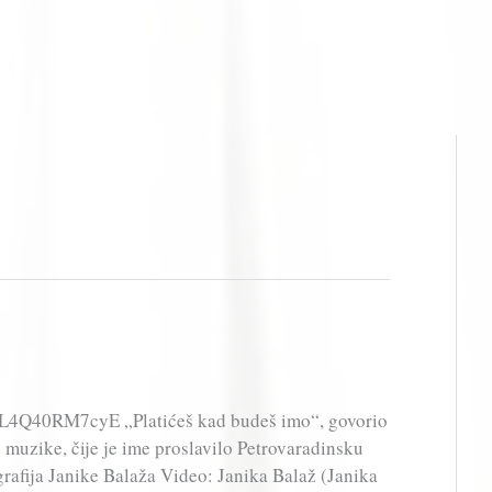
L4Q40RM7cyE „Platićeš kad budeš imo“, govorio
 muzike, čije je ime proslavilo Petrovaradinsku
rafija Janike Balaža Video: Janika Balaž (Janika