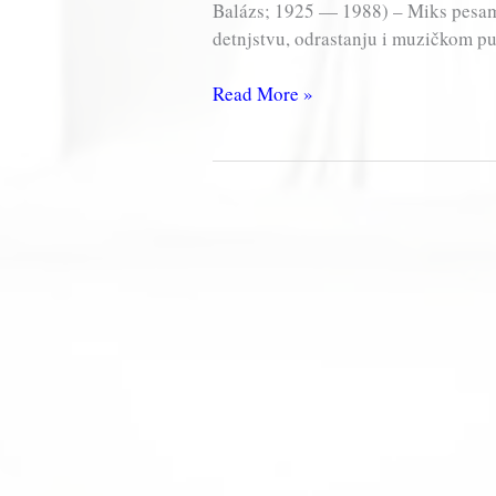
Balázs; 1925 — 1988) – Miks pesama
detnjstvu, odrastanju i muzičkom p
Janika
Read More »
Balaž