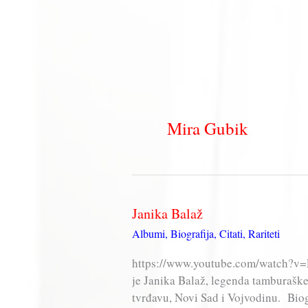
Mira Gubik
Janika Balaž
Albumi
,
Biografija
,
Citati
,
Rariteti
https://www.youtube.com/watch?v=
je Janika Balaž, legenda tamburaške
tvrđavu, Novi Sad i Vojvodinu. Biog