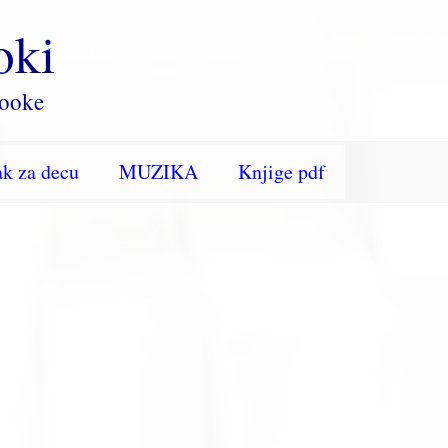
oki
rooke
k za decu
MUZIKA
Knjige pdf