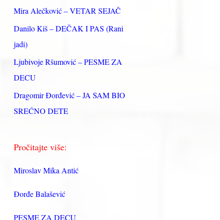
:
Mira Alečković – VETAR SEJAČ
Danilo Kiš – DEČAK I PAS (Rani
jadi)
Ljubivoje Ršumović – PESME ZA
DECU
Dragomir Đorđević – JA SAM BIO
SREĆNO DETE
Pročitajte više:
Miroslav Mika Antić
Đorđe Balašević
PESME ZA DECU