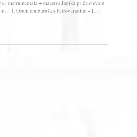
 i instrumentala + maestro Janika priča o svom
utu… 1. Osam tamburaša s Petrovaradina – […]