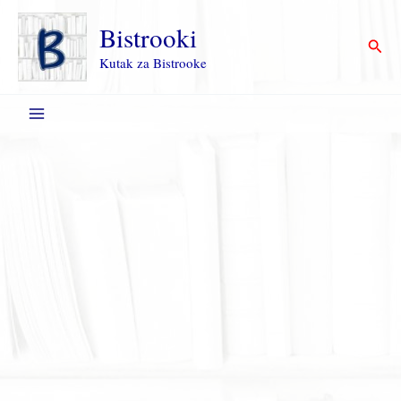
Пређи
на
Bistrooki
Прет
садржај
Kutak za Bistrooke