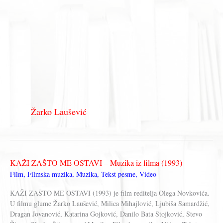
Žarko Laušević
KAŽI ZAŠTO ME OSTAVI – Muzika iz filma (1993)
Film
,
Filmska muzika
,
Muzika
,
Tekst pesme
,
Video
KAŽI ZAŠTO ME OSTAVI (1993) je film reditelja Olega Novkovića.
U filmu glume Žarko Laušević, Milica Mihajlović, Ljubiša Samardžić,
Dragan Jovanović, Katarina Gojković, Danilo Bata Stojković, Stevo