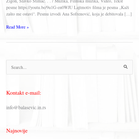
Žigon, Slavko Štimac. . . / Muzika, Filmska muzika, Video, Tekst
pesme https://youtu.be/9u1G-en0WJU Lajtmotiv filma je pesma „Kaži
zašto me ostavi“. Pesmu izvodi Ana Sofrenović, koja je debitovala […]
KAŽI
Read More »
ZAŠTO
ME
OSTAVI
–
Muzika
П
iz
filma
р
(1993)
е
Kontakt e-mail:
т
р
info@balasevic.in.rs
а
г
Najnovije
а