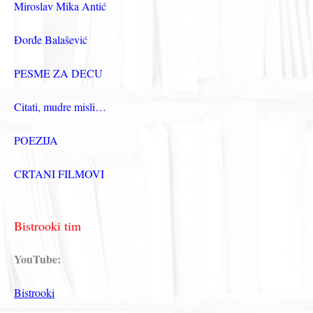
Miroslav Mika Antić
Đorđe Balašević
PESME ZA DECU
Citati, mudre misli…
POEZIJA
CRTANI FILMOVI
Bistrooki tim
YouTube:
Bistrooki