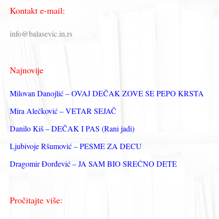
Kontakt e-mail:
т
р
info@balasevic.in.rs
а
г
Najnovije
а
з
Milovan Danojlić – OVAJ DEČAK ZOVE SE PEPO KRSTA
а
Mira Alečković – VETAR SEJAČ
:
Danilo Kiš – DEČAK I PAS (Rani jadi)
Ljubivoje Ršumović – PESME ZA DECU
Dragomir Đorđević – JA SAM BIO SREĆNO DETE
Pročitajte više: