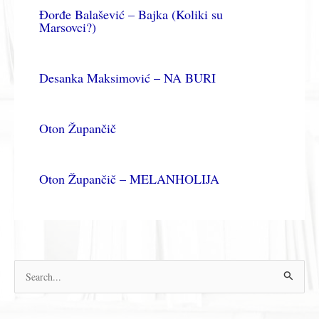
Đorđe Balašević – Bajka (Koliki su
Marsovci?)
Desanka Maksimović – NA BURI
Oton Župančič
Oton Župančič – MELANHOLIJA
П
р
е