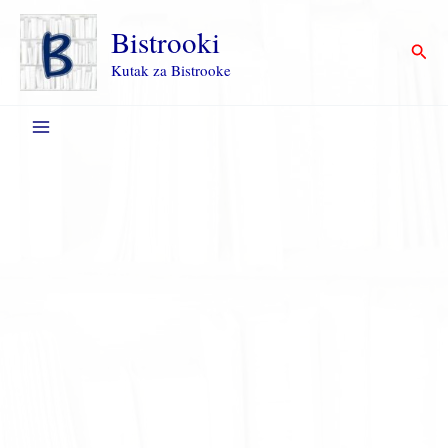
Пређи
на
Bistrooki
Прет
садржај
Kutak za Bistrooke