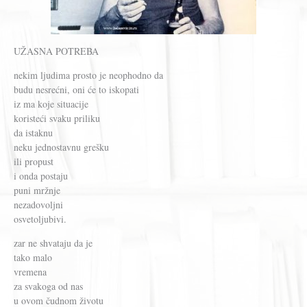
UŽASNA POTREBA
nekim ljudima prosto je neophodno da
budu nesrećni, oni će to iskopati
iz ma koje situacije
koristeći svaku priliku
da istaknu
neku jednostavnu grešku
ili propust
i onda postaju
puni mržnje
nezadovoljni
osvetoljubivi.
zar ne shvataju da je
tako malo
vremena
za svakoga od nas
u ovom čudnom životu