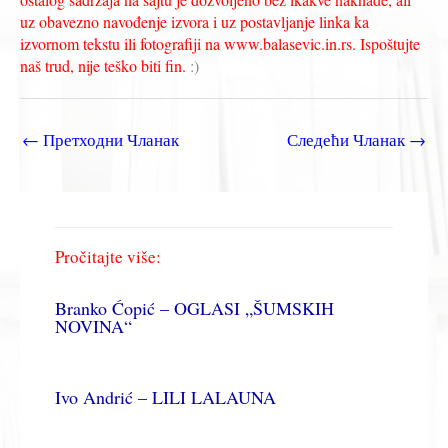
uz obavezno navođenje izvora i uz postavljanje linka ka
izvornom tekstu ili fotografiji na www.balasevic.in.rs. Ispoštujte
naš trud, nije teško biti fin.
:)
←
Претходни Чланак
Следећи Чланак
→
Pročitajte više:
Branko Ćopić – OGLASI „ŠUMSKIH
NOVINA“
Ivo Andrić – LILI LALAUNA