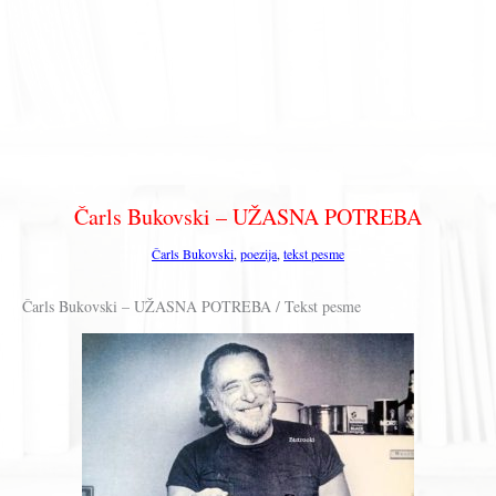
Čarls Bukovski – UŽASNA POTREBA
Čarls Bukovski
,
poezija
,
tekst pesme
Čarls Bukovski – UŽASNA POTREBA / Tekst pesme