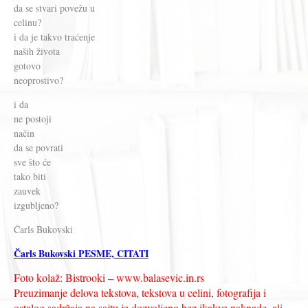
da se stvari povežu u
celinu?
i da je takvo traćenje
naših života
gotovo
neoprostivo?
i da
ne postoji
način
da se povrati
sve što će
tako biti
zauvek
izgubljeno?
Čarls Bukovski
Čarls Bukovski PESME, CITATI
Foto kolaž: Bistrooki – www.balasevic.in.rs
Preuzimanje delova tekstova, tekstova u celini, fotografija i
ostalog sadržaja na sajtu je dozvoljeno bez ikakve naknade, ali