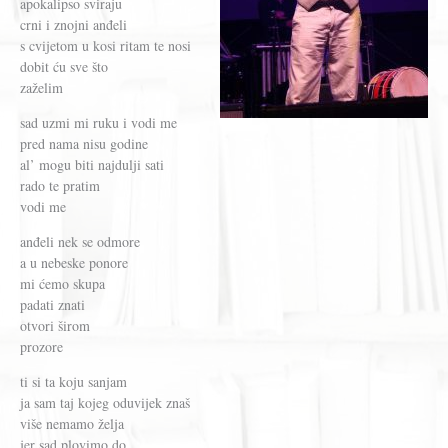
apokalipso sviraju
crni i znojni anđeli
s cvijetom u kosi ritam te nosi
dobit ću sve što
zaželim
sad uzmi mi ruku i vodi me
pred nama nisu godine
al’ mogu biti najdulji sati
rado te pratim
vodi me
anđeli nek se odmore
a u nebeske ponore
mi ćemo skupa
padati znati
otvori širom
prozore
ti si ta koju sanjam
ja sam taj kojeg oduvijek znaš
više nemamo želja
jer sad plovimo do