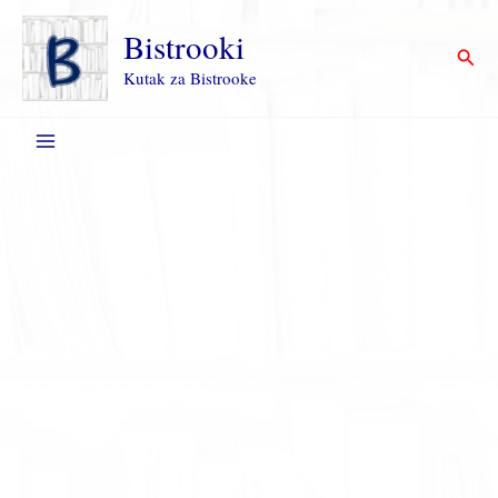
Пређи
на
Bistrooki
Прет
садржај
Kutak za Bistrooke