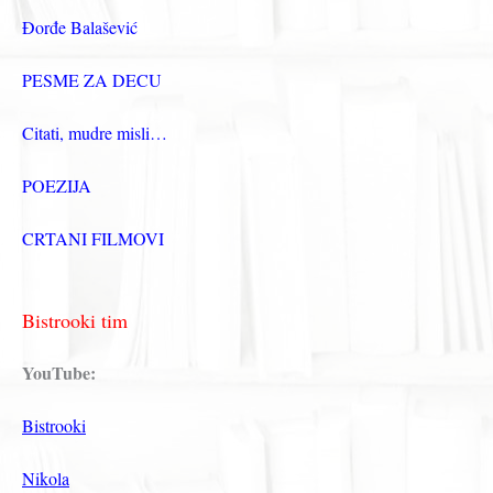
Đorđe Balašević
PESME ZA DECU
Citati, mudre misli…
POEZIJA
CRTANI FILMOVI
Bistrooki tim
YouTube:
Bistrooki
Nikola