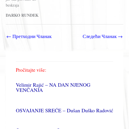
beskraja
DARKO RUNDEK
←
Претходни Чланак
Следећи Чланак
→
Pročitajte više:
Velimir Rajić – NA DAN NJENOG
VENČANJA
OSVAJANJE SREĆE – Dušan Duško Radović