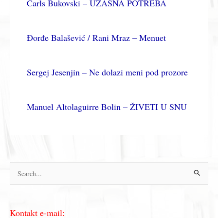
Čarls Bukovski – UŽASNA POTREBA
Đorđe Balašević / Rani Mraz – Menuet
Sergej Jesenjin – Ne dolazi meni pod prozore
Manuel Altolaguirre Bolin – ŽIVETI U SNU
П
р
е
Kontakt e-mail:
т