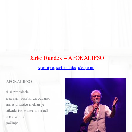
Darko Rundek – APOKALIPSO
Apokalipso
,
Darko Rundek
,
tekst pesme
APOKALIPSO
ti si premlada
a ja sam prestar za čekanje
miris u zraku mekan je
otkada tvoje sreo sam oči
san ove noći
počinje