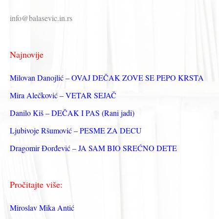
р
info@balasevic.in.rs
а
г
Najnovije
а
з
Milovan Danojlić – OVAJ DEČAK ZOVE SE PEPO KRSTA
а
Mira Alečković – VETAR SEJAČ
:
Danilo Kiš – DEČAK I PAS (Rani jadi)
Ljubivoje Ršumović – PESME ZA DECU
Dragomir Đorđević – JA SAM BIO SREĆNO DETE
Pročitajte više:
Miroslav Mika Antić