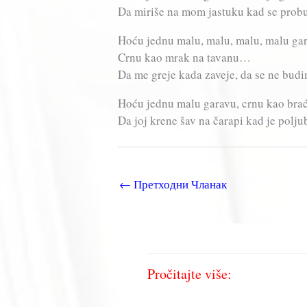
Da miriše na mom jastuku kad se prob
Hoću jednu malu, malu, malu, malu g
Crnu kao mrak na tavanu…
Da me greje kada zaveje, da se ne bu
Hoću jednu malu garavu, crnu kao br
Da joj krene šav na čarapi kad je polju
←
Претходни Чланак
Pročitajte više: