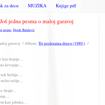
k za decu
MUZIKA
Knjige pdf
Još jedna pesma o maloj garavoj
kst pesme
,
Đorđe Balašević
maloj garavoj / Album:
Tri posleratna druga (1989.)
/
ste kao kopije…
adne krvopije…
 uvek beštije…
 nešto rešije…
aća Arapi…
jubim…
nem kao jabuku…