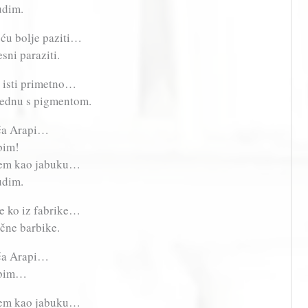
udim.
d ću bolje paziti…
sni paraziti.
mi isti primetno…
 jednu s pigmentom.
aća Arapi…
bim!
nem kao jabuku…
udim.
te ko iz fabrike…
očne barbike.
aća Arapi…
jubim…
nem kao jabuku…