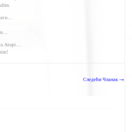
udim.
aravu…
dim…
aća Arapi…
bim!
Следећи Чланак
→