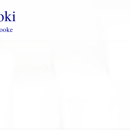
oki
rooke