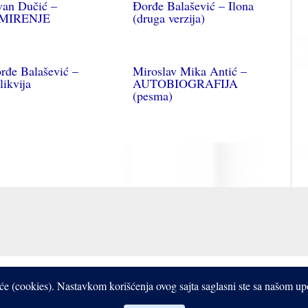
van Dučić –
Đorđe Balašević – Ilona
ZMIRENJE
(druga verzija)
rđe Balašević –
Miroslav Mika Antić –
likvija
AUTOBIOGRAFIJA
(pesma)
Copyright © 2017- 2026 Bistrooki
čiće (cookies). Nastavkom korišćenja ovog sajta saglasni ste sa našom u