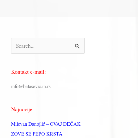
П
р
е
Kontakt e-mail:
т
р
info@balasevic.in.rs
а
г
Najnovije
а
з
Milovan Danojlić – OVAJ DEČAK
а
ZOVE SE PEPO KRSTA