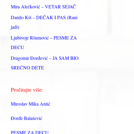
:
Mira Alečković – VETAR SEJAČ
Danilo Kiš – DEČAK I PAS (Rani
jadi)
Ljubivoje Ršumović – PESME ZA
DECU
Dragomir Đorđević – JA SAM BIO
SREĆNO DETE
Pročitajte više:
Miroslav Mika Antić
Đorđe Balašević
PESME ZA DECU