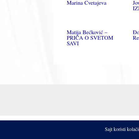
Marina Cvetajeva
Jo
I
Matija Bećković –
Đo
PRIČA O SVETOM
Re
SAVI
Sajt koristi kola