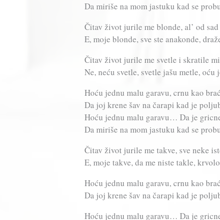
Da miriše na mom jastuku kad se prob
Čitav život jurile me blonde, al’ od sa
E, moje blonde, sve ste anakonde, draže
Čitav život jurile me svetle i skratile 
Ne, neću svetle, svetle jašu metle, oću
Hoću jednu malu garavu, crnu kao br
Da joj krene šav na čarapi kad je polju
Hoću jednu malu garavu… Da je gric
Da miriše na mom jastuku kad se prob
Čitav život jurile me takve, sve neke is
E, moje takve, da me niste takle, krvol
Hoću jednu malu garavu, crnu kao br
Da joj krene šav na čarapi kad je pol
Hoću jednu malu garavu… Da je gric