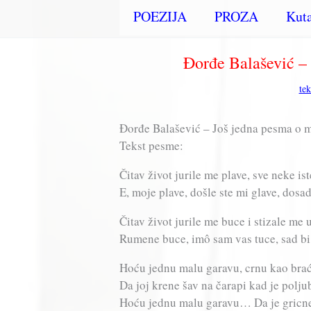
POEZIJA
PROZA
Kuta
Đorđe Balašević – 
te
Đorđe Balašević – Još jedna pesma o 
Tekst pesme:
Čitav život jurile me plave, sve neke i
E, moje plave, došle ste mi glave, dos
Čitav život jurile me buce i stizale me
Rumene buce, imô sam vas tuce, sad bi
Hoću jednu malu garavu, crnu kao br
Da joj krene šav na čarapi kad je pol
Hoću jednu malu garavu… Da je gric