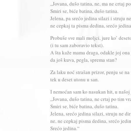
„Jovana, dušo tatina, ne, ma ne crtaj po
Smiri se, biće batina, dušo tatina.
Jelena, pa srećo jedina silazi i struju ne
ne cepkaj ta pisma dedina, srećo jedina
Probuše sve mali moljci, jure ko’ deset
(i tu sam zaboravio tekst).
A šta kaže mama draga, odakle joj ona
da još kuva, pegla, sprema stan?
Za laku noć strašan prizor, penju se na 
tek u deset utonu u san.
I nemoćan sam ko nasukan hit, u našoj 
„Jovana, dušo tatina, ne crtaj po tim vr
Smiri se, biće batina, dušo tatina.
Jelena, srećo jedina silazi, struju ne dir
ne, ne cepkaj pisma dedina, srećo jedin
Srećo jedina.“