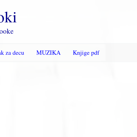
oki
rooke
k za decu
MUZIKA
Knjige pdf