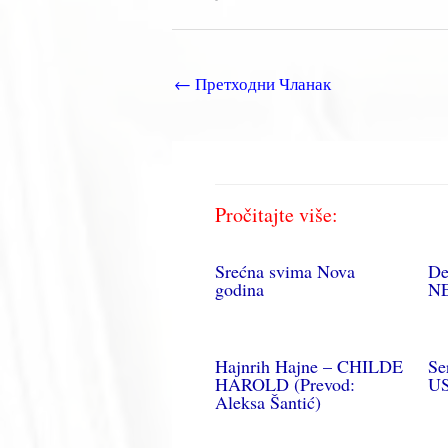
←
Претходни Чланак
Pročitajte više:
Srećna svima Nova
De
godina
N
Hajnrih Hajne – CHILDE
Se
HAROLD (Prevod:
U
Aleksa Šantić)