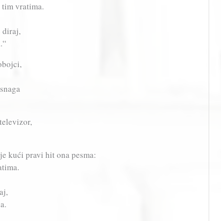
 tim vratima.
 diraj,
.“
obojci,
 snaga
televizor,
je kući pravi hit ona pesma:
atima.
aj,
a.