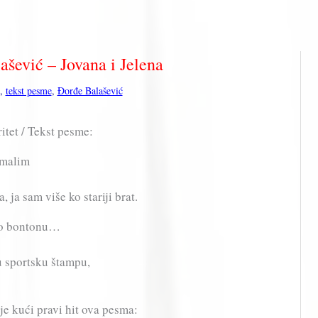
ašević – Jovana i Jelena
,
tekst pesme
,
Đorđe Balašević
itet / Tekst pesme:
 malim
, ja sam više ko stariji brat.
 po bontonu…
u sportsku štampu,
je kući pravi hit ova pesma: