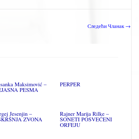
Следећи Чланак
→
sanka Maksimović –
PERPER
EJASNA PESMA
rgej Jesenjin –
Rajner Marija Rilke –
SKRŠNJA ZVONA
SONETI POSVEĆENI
ORFEJU