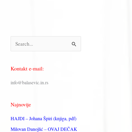
П
р
е
Kontakt e-mail:
т
р
info@balasevic.in.rs
а
г
Najnovije
а
з
HAJDI – Johana Špiri (knjiga, pdf)
а
Milovan Danojlić – OVAJ DEČAK