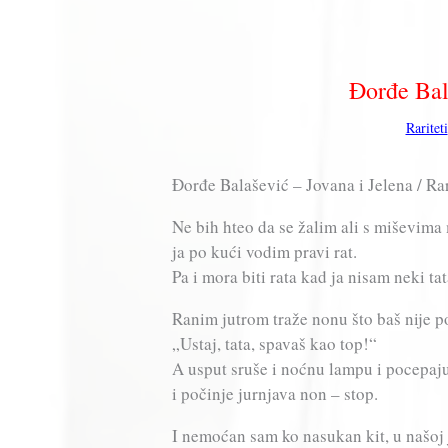
Đorđe Bal
Rariteti
Đorđe Balašević – Jovana i Jelena / Rar
Ne bih hteo da se žalim ali s miševima
ja po kući vodim pravi rat.
Pa i mora biti rata kad ja nisam neki tata
Ranim jutrom traže nonu što baš nije
„Ustaj, tata, spavaš kao top!“
A usput sruše i noćnu lampu i pocepaj
i počinje jurnjava non – stop.
I nemoćan sam ko nasukan kit, u našoj 