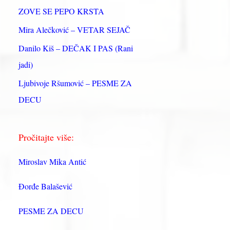
:
ZOVE SE PEPO KRSTA
Mira Alečković – VETAR SEJAČ
Danilo Kiš – DEČAK I PAS (Rani
jadi)
Ljubivoje Ršumović – PESME ZA
DECU
Pročitajte više:
Miroslav Mika Antić
Đorđe Balašević
PESME ZA DECU