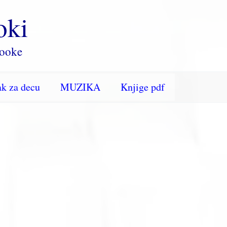
oki
rooke
k za decu
MUZIKA
Knjige pdf