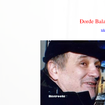
Đorđe Bala
te