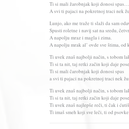
Ti si mali žarobnjak koji donosi spas…
A svi ti pajaci na pokretnoj traci nek ž
Lunjo, ako me traže ti slaži da sam oda
Spusti roletne i navij sat na sredu, četv
A napolju mraz i magla i zima.
A napolju mrak al’ ovde sve štima, od 
Ti uvek znaš najbolji način, s tobom la
Ti si ta nit, taj retki začin koji daje po
Ti si mali čarobnjak koji donosi spas
a svi ti pajaci na pokretnoj traci nek žu
Ti uvek znaš najbolji način, s tobom la
Ti si ta nit, taj retki začin koji daje po
Ti uvek znaš najlepše reči, ti čak i ćuti
Ti imaš smeh koji sve leči, ti od psovke