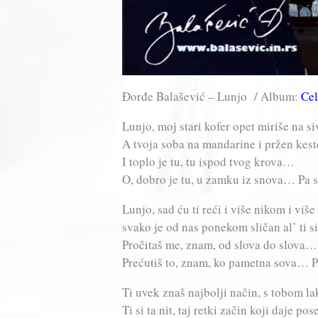
Đorđe Balašević – Lunjo / Album:
Cel
Lunjo, moj stari kofer opet miriše na s
A tvoja soba na mandarine i pržen kest
I toplo je tu, tu ispod tvog krova…
O, dobro je tu, u zamku iz snova… Pa s
Lunjo, sad ću ti reći i više nikom i više
svako je od nas ponekom sličan al’ ti si
Pročitaš me, znam, od slova do slova…
Prećutiš to, znam, ko pametna sova… P
Ti uvek znaš najbolji način, s tobom la
Ti si ta nit, taj retki začin koji daje po