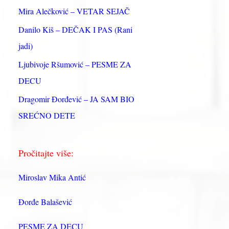
:
Mira Alečković – VETAR SEJAČ
Danilo Kiš – DEČAK I PAS (Rani
jadi)
Ljubivoje Ršumović – PESME ZA
DECU
Dragomir Đorđević – JA SAM BIO
SREĆNO DETE
Pročitajte više:
Miroslav Mika Antić
Đorđe Balašević
PESME ZA DECU