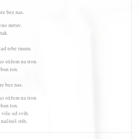
ure bez nas.
vno mrtav.
rtak.
kad tebe imam.
ko stižem na tron.
seban ton.
re bez nas.
ko stižem na tron.
seban ton.
š više od svih.
 načiniš stih.