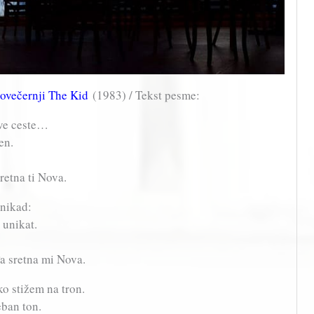
ovečernji The Kid
(1983) / Tekst pesme:
ive ceste…
en.
retna ti Nova.
 nikad:
 unikat.
a sretna mi Nova.
ko stižem na tron.
seban ton.