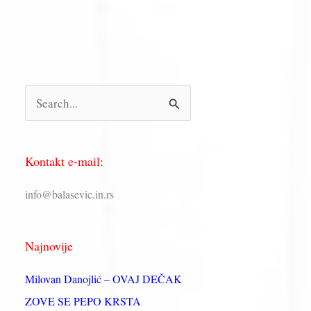
П
р
е
Kontakt e-mail:
т
р
info@balasevic.in.rs
а
г
Najnovije
а
з
Milovan Danojlić – OVAJ DEČAK
а
ZOVE SE PEPO KRSTA