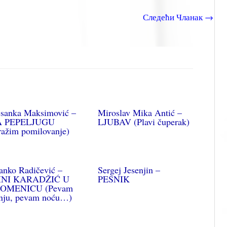
Следећи Чланак
→
sanka Maksimović –
Miroslav Mika Antić –
A PEPELJUGU
LJUBAV (Plavi čuperak)
ražim pomilovanje)
anko Radičević –
Sergej Jesenjin –
INI KARADŽIĆ U
PESNIK
OMENICU (Pevam
nju, pevam noću…)