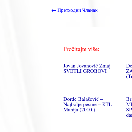
←
Претходни Чланак
Pročitajte više:
Jovan Jovanović Zmaj –
De
SVETLI GROBOVI
Z
(T
Đorđe Balašević –
Br
Najbolje pesme – RTL
M
Manija (2010.)
SP
da