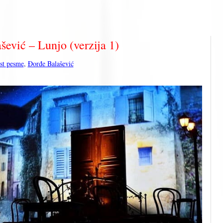
šević – Lunjo (verzija 1)
kst pesme
,
Đorđe Balašević