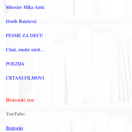
Miroslav Mika Antić
Đorđe Balašević
PESME ZA DECU
Citati, mudre misli…
POEZIJA
CRTANI FILMOVI
Bistrooki tim
YouTube:
Bistrooki