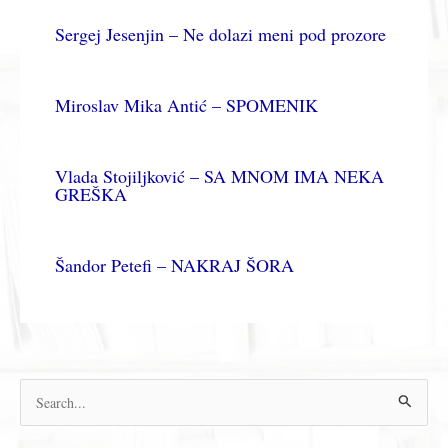
Sergej Jesenjin – Ne dolazi meni pod prozore
Miroslav Mika Antić – SPOMENIK
Vlada Stojiljković – SA MNOM IMA NEKA
GREŠKA
Šandor Petefi – NAKRAJ ŠORA
П
р