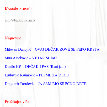
е
Kontakt e-mail:
т
р
info@balasevic.in.rs
а
г
Najnovije
а
з
Milovan Danojlić – OVAJ DEČAK ZOVE SE PEPO KRSTA
а
Mira Alečković – VETAR SEJAČ
:
Danilo Kiš – DEČAK I PAS (Rani jadi)
Ljubivoje Ršumović – PESME ZA DECU
Dragomir Đorđević – JA SAM BIO SREĆNO DETE
Pročitajte više: