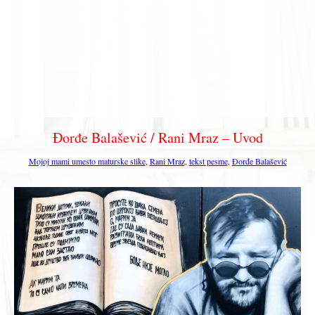
Đorđe Balašević / Rani Mraz – Uvod
Mojoj mami umesto maturske slike
,
Rani Mraz
,
tekst pesme
,
Đorđe Balašević