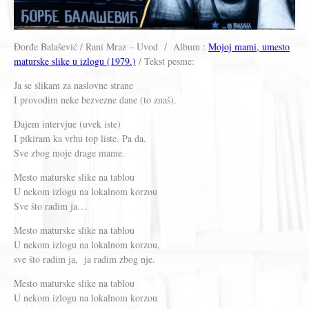
Đorđe Balašević / Rani Mraz – Uvod / Album :
Mojoj mami, umesto
maturske slike u izlogu (1979.)
/ Tekst pesme:
Ja se slikam za naslovne strane
I provodim neke bezvezne dane (to znaš).
Dajem intervjue (uvek iste)
I pikiram ka vrhu top liste. Pa da.
Sve zbog moje drage mame.
Mesto maturske slike na tablou
U nekom izlogu na lokalnom korzou
Sve što radim ja…
Mesto maturske slike na tablou
U nekom izlogu na lokalnom korzou,
sve što radim ja, ja radim zbog nje.
Mesto maturske slike na tablou
U nekom izlogu na lokalnom korzou