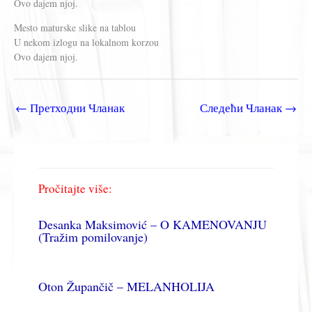
Ovo dajem njoj.
Mesto maturske slike na tablou
U nekom izlogu na lokalnom korzou
Ovo dajem njoj.
←
Претходни Чланак
Следећи Чланак
→
Pročitajte više:
Desanka Maksimović – O KAMENOVANJU
(Tražim pomilovanje)
Oton Župančič – MELANHOLIJA