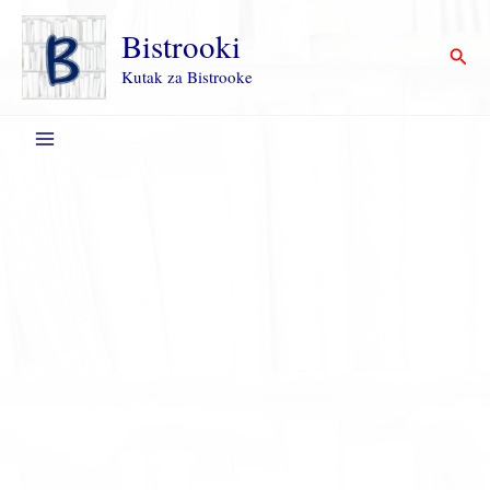
Пређи
на
Bistrooki
Прет
садржај
Kutak za Bistrooke