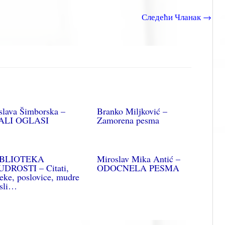
Следећи Чланак
→
slava Šimborska –
Branko Miljković –
ALI OGLASI
Zamorena pesma
IBLIOTEKA
Miroslav Mika Antić –
DROSTI – Citati,
ODOCNELA PESMA
reke, poslovice, mudre
sli…