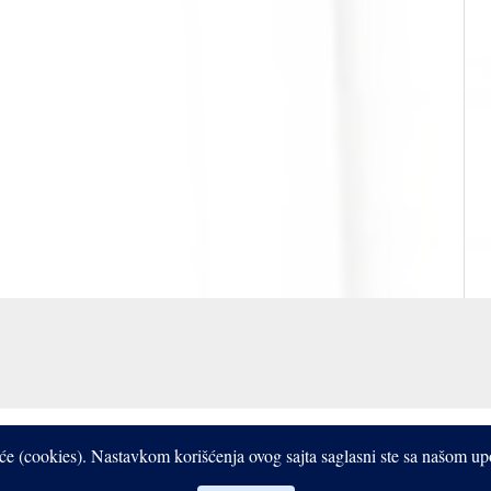
Copyright © 2017- 2026 Bistrooki
čiće (cookies). Nastavkom korišćenja ovog sajta saglasni ste sa našom u