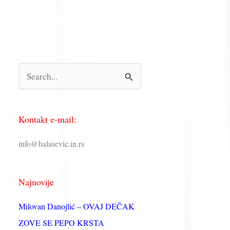
П
р
е
Kontakt e-mail:
т
р
info@balasevic.in.rs
а
г
Najnovije
а
з
Milovan Danojlić – OVAJ DEČAK
а
ZOVE SE PEPO KRSTA