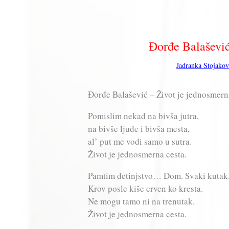
Đorđe Balašević
Jadranka Stojakov
Đorđe Balašević – Život je jednosmerna
Pomislim nekad na bivša jutra,
na bivše ljude i bivša mesta,
al’ put me vodi samo u sutra.
Život je jednosmerna cesta.
Pamtim detinjstvo… Dom. Svaki kutak
Krov posle kiše crven ko kresta.
Ne mogu tamo ni na trenutak.
Život je jednosmerna cesta.