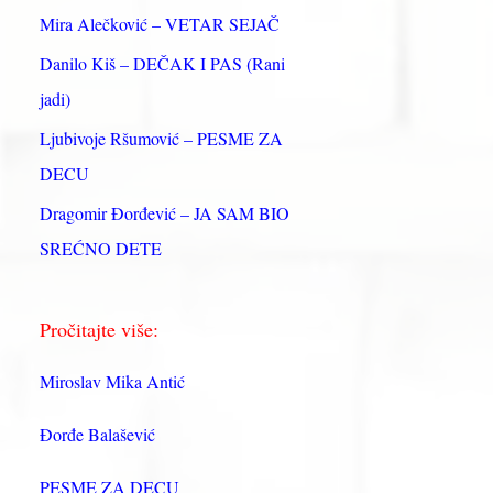
:
Mira Alečković – VETAR SEJAČ
Danilo Kiš – DEČAK I PAS (Rani
jadi)
Ljubivoje Ršumović – PESME ZA
DECU
Dragomir Đorđević – JA SAM BIO
SREĆNO DETE
Pročitajte više:
Miroslav Mika Antić
Đorđe Balašević
PESME ZA DECU