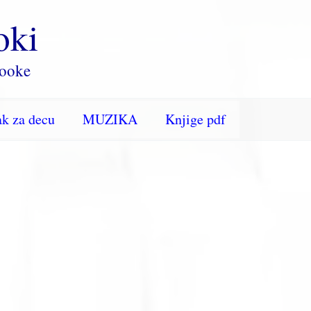
oki
rooke
k za decu
MUZIKA
Knjige pdf