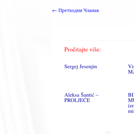
←
Претходни Чланак
Pročitajte više:
Sergej Jesenjin
Vi
M
Aleksa Šantić –
B
PROLJEĆE
MU
iz
mi