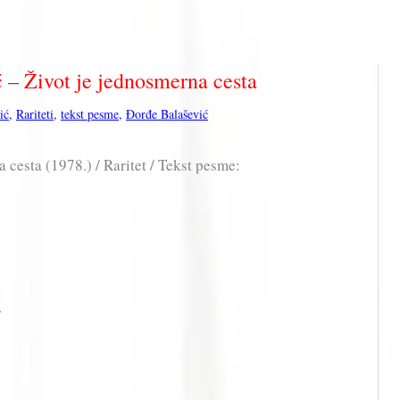
 – Život je jednosmerna cesta
ić
,
Rariteti
,
tekst pesme
,
Đorđe Balašević
 cesta (1978.) / Raritet / Tekst pesme:
.