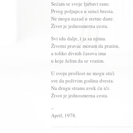
Sećam se svoje ljubavi rane.
Prvog poljupca u senci bresta.
Ne mogu nazad u sretne dane.
Život je jednosmerna cesta.
Svi idu dalje, i ja sa njima.
Životni pravac moram da pratim,
a toliko divnih časova ima
u koje želim da se vratim.
U svoju prošlost ne mogu stići
sve da poživim godina dvesta.
Na drugu stranu uvek ću ići.
Život je jednosmerna cesta.
–
April, 1978.