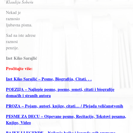
Klaudiju Šoberu
Nekad je
raznosio
ljubavna pisma.
Sad na iste adrese
raznosi
penzije.
Izet Kiko Sarajlić
Pročitajte više:
Izet Kiko Sarajlić – Pesme, Biografija, Citati. . .
POEZIJA – Najlepše pesme, poeme, soneti, citati i biografije
domaćih i stranih autora
PROZA – Pojam, autori, knjige, citati… / Plejada veličanstvenih
PESME ZA DECU – Otpevane pesme, Recitacije, Tekstovi pesama,
Knjige, Video
BAJKE I LEGENDE – Najlepše bajke i legende svih vremena,