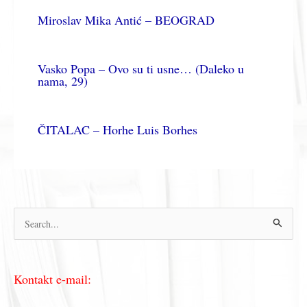
Miroslav Mika Antić – BEOGRAD
Vasko Popa – Ovo su ti usne… (Daleko u
nama, 29)
ČITALAC – Horhe Luis Borhes
П
р
е
Kontakt e-mail:
т
р