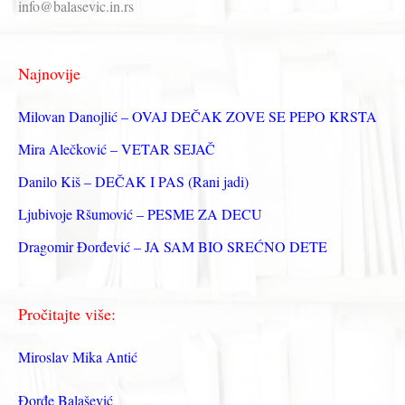
info@balasevic.in.rs
а
г
Najnovije
а
з
Milovan Danojlić – OVAJ DEČAK ZOVE SE PEPO KRSTA
а
Mira Alečković – VETAR SEJAČ
:
Danilo Kiš – DEČAK I PAS (Rani jadi)
Ljubivoje Ršumović – PESME ZA DECU
Dragomir Đorđević – JA SAM BIO SREĆNO DETE
Pročitajte više:
Miroslav Mika Antić
Đorđe Balašević