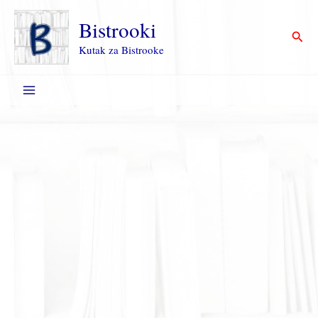
Пређи
на
Bistrooki
Прет
садржај
Kutak za Bistrooke