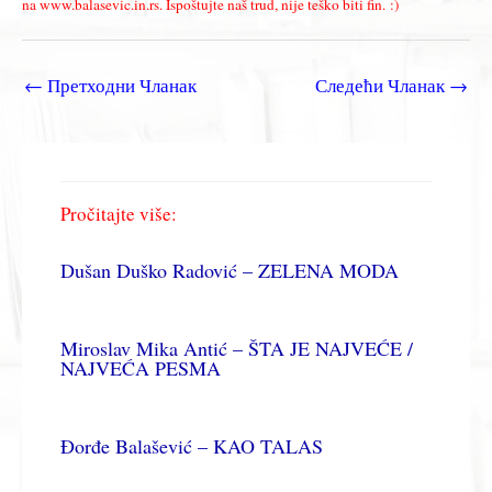
na www.balasevic.in.rs. Ispoštujte naš trud, nije teško biti fin. :)
←
Претходни Чланак
Следећи Чланак
→
Pročitajte više:
Dušan Duško Radović – ZELENA MODA
Miroslav Mika Antić – ŠTA JE NAJVEĆE /
NAJVEĆA PESMA
Đorđe Balašević – KAO TALAS