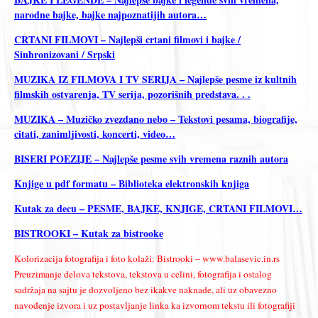
narodne bajke, bajke najpoznatijih autora…
CRTANI FILMOVI – Najlepši crtani filmovi i bajke /
Sinhronizovani / Srpski
MUZIKA IZ FILMOVA I TV SERIJA – Najlepše pesme iz kultnih
filmskih ostvarenja, TV serija, pozorišnih predstava. . .
MUZIKA – Muzičko zvezdano nebo – Tekstovi pesama, biografije,
citati, zanimljivosti, koncerti, video…
BISERI POEZIJE – Najlepše pesme svih vremena raznih autora
Knjige u pdf formatu – Biblioteka elektronskih knjiga
Kutak za decu – PESME, BAJKE, KNJIGE, CRTANI FILMOVI…
BISTROOKI – Kutak za bistrooke
Kolorizacija fotografija i foto kolaži: Bistrooki – www.balasevic.in.rs
Preuzimanje delova tekstova, tekstova u celini, fotografija i ostalog
sadržaja na sajtu je dozvoljeno bez ikakve naknade, ali uz obavezno
navođenje izvora i uz postavljanje linka ka izvornom tekstu ili fotografiji