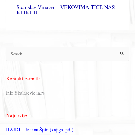
Stanislav Vinaver – VEKOVIMA TICE NAS
KLIKUJU
П
р
е
Kontakt e-mail:
т
р
info@balasevic.in.rs
а
г
Najnovije
а
з
HAJDI – Johana Špiri (knjiga, pdf)