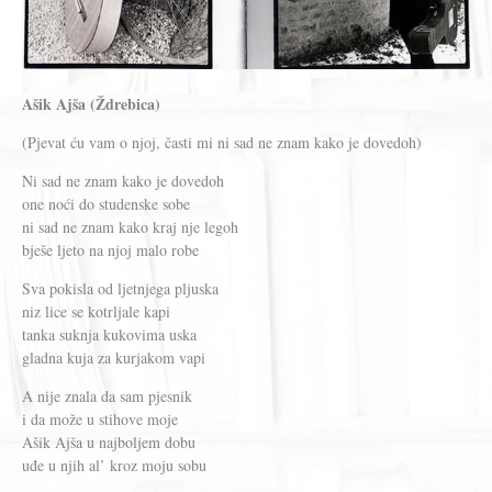
Ašik Ajša (Ždrebica)
(Pjevat ću vam o njoj, časti mi ni sad ne znam kako je dovedoh)
Ni sad ne znam kako je dovedoh
one noći do studenske sobe
ni sad ne znam kako kraj nje legoh
bješe ljeto na njoj malo robe
Sva pokisla od ljetnjega pljuska
niz lice se kotrljale kapi
tanka suknja kukovima uska
gladna kuja za kurjakom vapi
A nije znala da sam pjesnik
i da može u stihove moje
Ašik Ajša u najboljem dobu
uđe u njih al’ kroz moju sobu