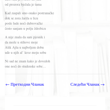
od prozora bježala je tama
Kad zaspali smo onako postranačke
dok se zora žarila u licu
posle lude noći dubrovačke
često sanjam u polju ždrebicu
A nije znala da sam pjesnik i
da može u stihove moje
Ašik Ajša u najboljem dobu
uđe u njih al’ kroz moju sobu
Ni sad ne znam kako je dovedoh
one noći do studenske sobe…
←
Претходни Чланак
Следећи Чланак
→