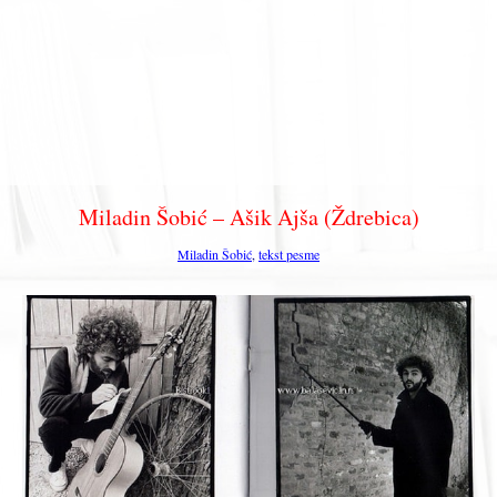
Miladin Šobić – Ašik Ajša (Ždrebica)
Miladin Šobić
,
tekst pesme