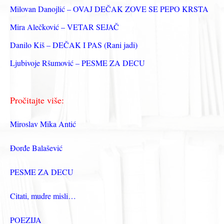
а
Milovan Danojlić – OVAJ DEČAK ZOVE SE PEPO KRSTA
:
Mira Alečković – VETAR SEJAČ
Danilo Kiš – DEČAK I PAS (Rani jadi)
Ljubivoje Ršumović – PESME ZA DECU
Pročitajte više:
Miroslav Mika Antić
Đorđe Balašević
PESME ZA DECU
Citati, mudre misli…
POEZIJA