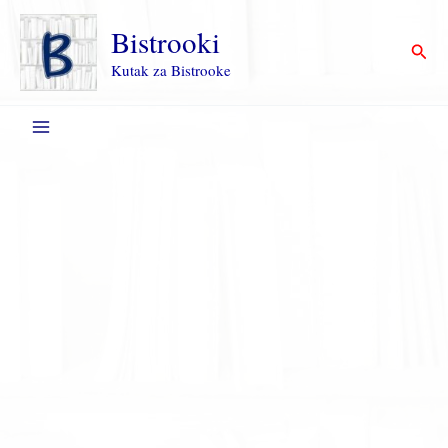
Пређи
на
Bistrooki
Прет
садржај
Kutak za Bistrooke