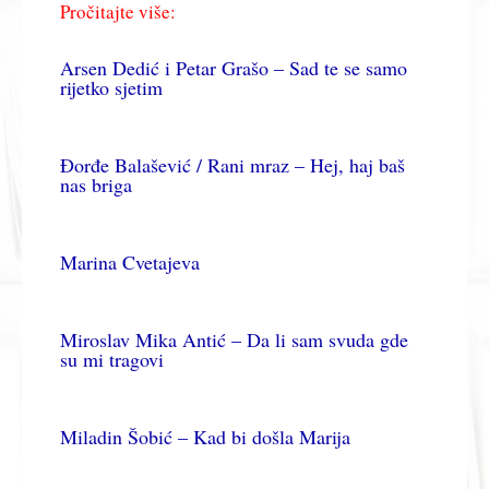
Pročitajte više:
Arsen Dedić i Petar Grašo – Sad te se samo
rijetko sjetim
Đorđe Balašević / Rani mraz – Hej, haj baš
nas briga
Marina Cvetajeva
Miroslav Mika Antić – Da li sam svuda gde
su mi tragovi
Miladin Šobić – Kad bi došla Marija