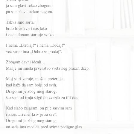
ja sam glavi rekao zbogom,
pa sam slavu stekao nogom.
Takva smo sorta,
brdo love kvari nas lako
i onda đonom startuje svako.
I nema „Driblaj!“ i nema „Dodaj!“
već samo ima „Dobro se prodaj“.
Zbogom davni ideali…
Manje mi smeta prvenstvo sveta neg prazan džep.
Moj stari veruje, možda preteruje,
kad kaže da sam bolji od svih.
Drago mi je zbog mog starog,
što sam od trnja stigô do zvezda za tili čas.
Kad slabo zaigram, on pije sasvim sam
i kaže: „Trener kriv je za sve“.
Drago mi je zbog mog starog,
on sada ima moć da pred svima podigne glas.