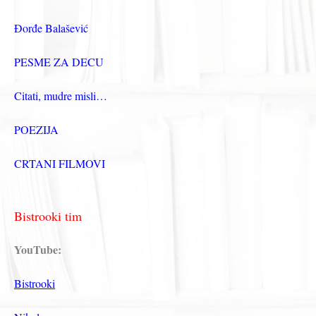
Đorđe Balašević
PESME ZA DECU
Citati, mudre misli…
POEZIJA
CRTANI FILMOVI
Bistrooki tim
YouTube:
Bistrooki