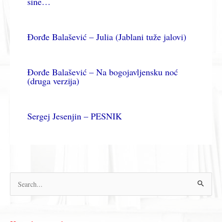
sine…
Đorđe Balašević – Julia (Jablani tuže jalovi)
Đorđe Balašević – Na bogojavljensku noć
(druga verzija)
Sergej Jesenjin – PESNIK
П
р
е