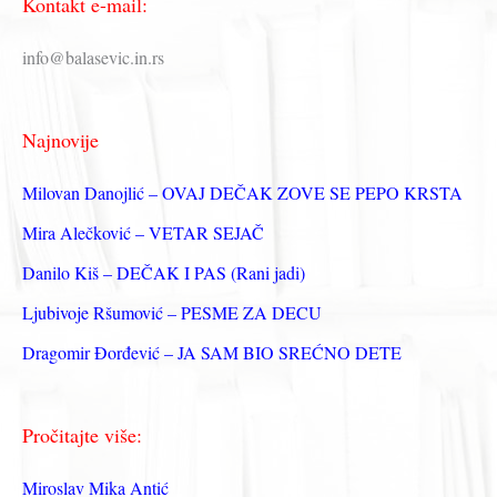
Kontakt e-mail:
т
р
info@balasevic.in.rs
а
г
Najnovije
а
з
Milovan Danojlić – OVAJ DEČAK ZOVE SE PEPO KRSTA
а
Mira Alečković – VETAR SEJAČ
:
Danilo Kiš – DEČAK I PAS (Rani jadi)
Ljubivoje Ršumović – PESME ZA DECU
Dragomir Đorđević – JA SAM BIO SREĆNO DETE
Pročitajte više:
Miroslav Mika Antić