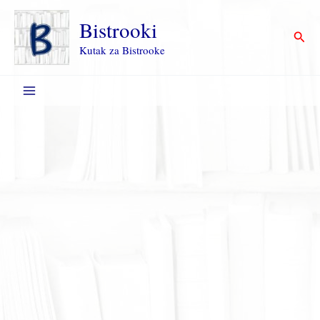
Пређи
на
Bistrooki
Прет
садржај
Kutak za Bistrooke