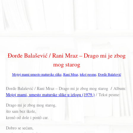
Đorđe Balašević / Rani Mraz – Drago mi je zbog
mog starog
Mojoj mami umesto maturske slike
,
Rani Mraz
,
tekst pesme
,
Đorđe Balašević
/
Đorđe Balašević / Rani Mraz – Drago mi je zbog mog starog
Album:
Mojoj mami, umesto maturske slike u izlogu (1979.)
/ Tekst pesme:
Drago mi je zbog mog starog,
što sam bez škole,
krenô od dole i postô car.
Dobro se sećam,