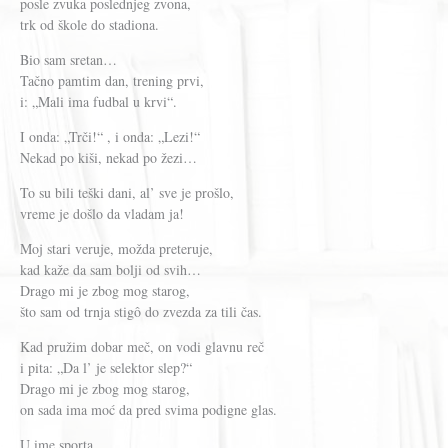
posle zvuka poslednjeg zvona,
trk od škole do stadiona.
Bio sam sretan…
Tačno pamtim dan, trening prvi,
i: „Mali ima fudbal u krvi“.
I onda: „Trči!“ , i onda: „Lezi!“
Nekad po kiši, nekad po žezi…
To su bili teški dani, al’ sve je prošlo,
vreme je došlo da vladam ja!
Moj stari veruje, možda preteruje,
kad kaže da sam bolji od svih…
Drago mi je zbog mog starog,
što sam od trnja stigô do zvezda za tili čas.
Kad pružim dobar meč, on vodi glavnu reč
i pita: „Da l’ je selektor slep?“
Drago mi je zbog mog starog,
on sada ima moć da pred svima podigne glas.
U ime sporta