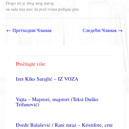
Drago mi je zbog mog starog,
on sada ima moć da pred svima podigne glas.
←
Претходни Чланак
Следећи Чланак
→
Pročitajte više:
Izet Kiko Sarajlić – IZ VOZA
Vajta – Majstori, majstori (Tekst Duško
Trifunović)
Đorđe Balašević / Rani mraz – Kristifore, crni