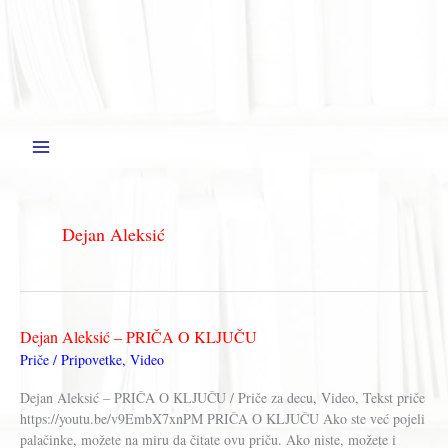
Dejan Aleksić
Dejan Aleksić – PRIČA O KLJUČU
Priče / Pripovetke
,
Video
Dejan Aleksić – PRIČA O KLJUČU / Priče za decu, Video, Tekst priče
https://youtu.be/v9EmbX7xnPM PRIČA O KLJUČU Ako ste već pojeli
palačinke, možete na miru da čitate ovu priču. Ako niste, možete i