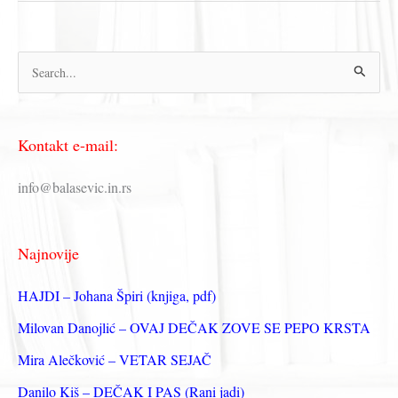
TEKSTOVI
ZA
DECU
П
р
е
Kontakt e-mail:
т
р
info@balasevic.in.rs
а
г
Najnovije
а
з
HAJDI – Johana Špiri (knjiga, pdf)
а
Milovan Danojlić – OVAJ DEČAK ZOVE SE PEPO KRSTA
:
Mira Alečković – VETAR SEJAČ
Danilo Kiš – DEČAK I PAS (Rani jadi)