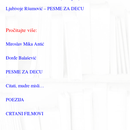
Ljubivoje Ršumović – PESME ZA DECU
Pročitajte više:
Miroslav Mika Antić
Đorđe Balašević
PESME ZA DECU
Citati, mudre misli…
POEZIJA
CRTANI FILMOVI