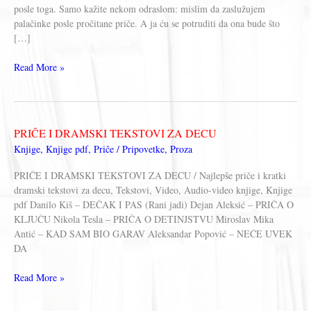
posle toga. Samo kažite nekom odraslom: mislim da zaslužujem
palačinke posle pročitane priče. A ja ću se potruditi da ona bude što
[…]
Dejan
Read More »
Aleksić
–
PRIČA
O
PRIČE I DRAMSKI TEKSTOVI ZA DECU
KLJUČU
Knjige
,
Knjige pdf
,
Priče / Pripovetke
,
Proza
PRIČE I DRAMSKI TEKSTOVI ZA DECU / Najlepše priče i kratki
dramski tekstovi za decu, Tekstovi, Video, Audio-video knjige, Knjige
pdf Danilo Kiš – DEČAK I PAS (Rani jadi) Dejan Aleksić – PRIČA O
KLJUČU Nikola Tesla – PRIČA O DETINJSTVU Miroslav Mika
Antić – KAD SAM BIO GARAV Aleksandar Popović – NEĆE UVEK
DA
PRIČE
Read More »
I
DRAMSKI