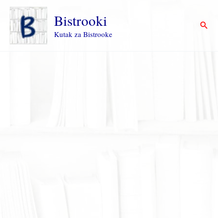
Пређи
на
Bistrooki
Прет
садржај
Kutak za Bistrooke