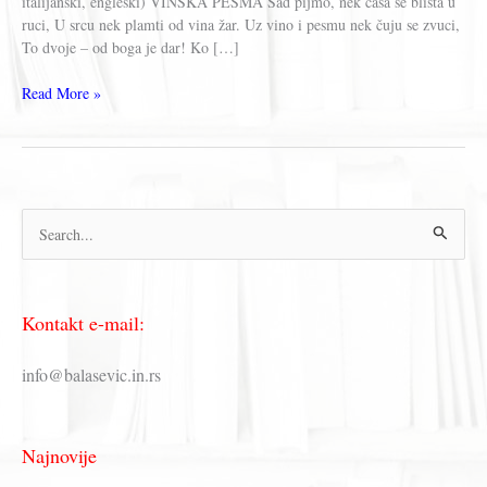
italijanski, engleski) VINSKA PESMA Sad pijmo, nek čaša se blista u
ruci, U srcu nek plamti od vina žar. Uz vino i pesmu nek čuju se zvuci,
To dvoje – od boga je dar! Ko […]
Đuzepe
Read More »
Verdi
–
VINSKA
PESMA,
TRAVIJATA
П
/
Giuseppe
р
Verdi
е
–
Kontakt e-mail:
Libiamo
т
ne’
р
lieti
info@balasevic.in.rs
calici
а
(Brindisi),
г
La
Najnovije
Traviata
а
(1853)