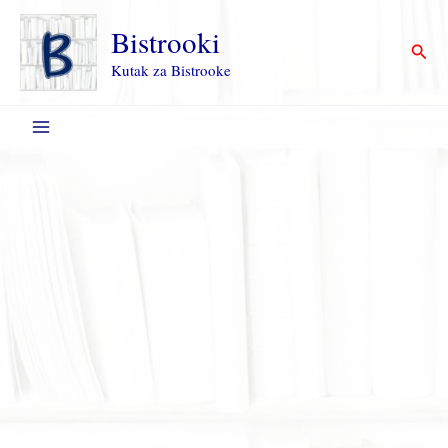
Пређи
на
Bistrooki
Прет
садржај
Kutak za Bistrooke