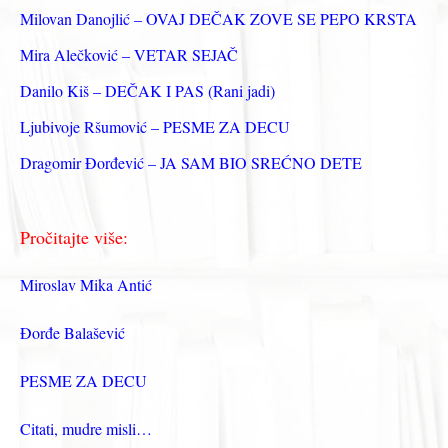
з
Milovan Danojlić – OVAJ DEČAK ZOVE SE PEPO KRSTA
а
Mira Alečković – VETAR SEJAČ
:
Danilo Kiš – DEČAK I PAS (Rani jadi)
Ljubivoje Ršumović – PESME ZA DECU
Dragomir Đorđević – JA SAM BIO SREĆNO DETE
Pročitajte više:
Miroslav Mika Antić
Đorđe Balašević
PESME ZA DECU
Citati, mudre misli…