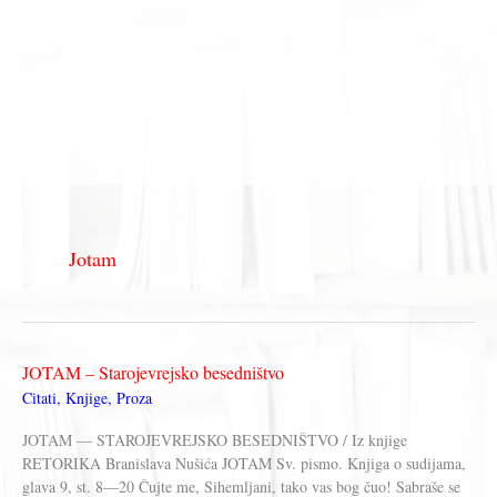
Jotam
JOTAM – Starojevrejsko besedništvo
Citati
,
Knjige
,
Proza
JOTAM — STAROJEVREJSKO BESEDNIŠTVO / Iz knjige
RETORIKA Branislava Nušića JOTAM Sv. pismo. Knjiga o sudijama,
glava 9, st. 8—20 Čujte me, Sihemljani, tako vas bog čuo! Sabraše se