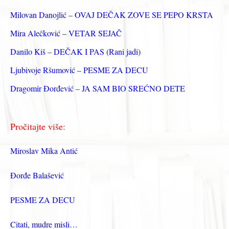
з
Milovan Danojlić – OVAJ DEČAK ZOVE SE PEPO KRSTA
а
Mira Alečković – VETAR SEJAČ
:
Danilo Kiš – DEČAK I PAS (Rani jadi)
Ljubivoje Ršumović – PESME ZA DECU
Dragomir Đorđević – JA SAM BIO SREĆNO DETE
Pročitajte više:
Miroslav Mika Antić
Đorđe Balašević
PESME ZA DECU
Citati, mudre misli…