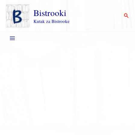
Пређи
на
Bistrooki
Прет
садржај
Kutak za Bistrooke