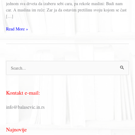
jednom sva drveta da izaberu sebi cara, pa rekoše maslini: Budi nam
car. A maslina im reče: Zar ja da ostavim pretilinu svoju kojom se čast
[…]
JOTAM
Read More »
–
Starojevrejsko
besedništvo
П
р
е
Kontakt e-mail:
т
р
info@balasevic.in.rs
а
г
Najnovije
а