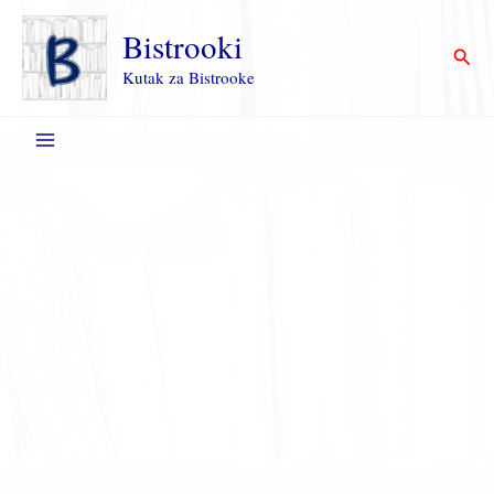
Пређи
на
Bistrooki
Прет
садржај
Kutak za Bistrooke