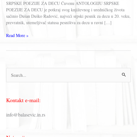
SRPSKE POEZIJE ZA DECU Čuvenu ANTOLOGIJU SRPSКE
POEZIJE ZA DECU je potkraj svog književnog i uredničkog života
sačinio Dušan Duško Radović, najveći srpski pesnik za decu u 20. veku,
prevratnik, utemeljivač statusa pesništva za decu u ravni […]
Dušan
Read More »
Duško
Radović
–
ANTOLOGIJA
SRPSKE
П
POEZIJE
ZA
р
DECU
е
(Knjiga)
Kontakt e-mail:
т
р
info@balasevic.in.rs
а
г