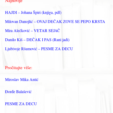
Najnovije
а
з
HAJDI – Johana Špiri (knjiga, pdf)
а
Milovan Danojlić – OVAJ DEČAK ZOVE SE PEPO KRSTA
:
Mira Alečković – VETAR SEJAČ
Danilo Kiš – DEČAK I PAS (Rani jadi)
Ljubivoje Ršumović – PESME ZA DECU
Pročitajte više:
Miroslav Mika Antić
Đorđe Balašević
PESME ZA DECU