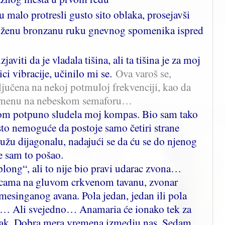
malo protresli gusto sito oblaka, prosejavši
pruženu bronzanu ruku gnevnog spomenika ispred
aviti da je vladala tišina, ali ta tišina je za moj
ci vibracije, učinilo mi se.
Ova varoš se,
ključena na nekoj potmuloj frekvenciji, kao da
promenu na nebeskom semaforu…
nom potpuno sludela moj kompas. Bio sam tako
sto nemoguće da postoje samo četiri strane
užu dijagonalu, nadajući se da ću se do njenog
e sam to pošao.
plong“, ali to nije bio pravi udarac zvona…
licama na gluvom crkvenom tavanu, zvonar
mesinganog avana. Pola jedan, jedan ili pola
či… Ali svejedno… Anamaria će ionako tek za
utak. Dobra mera vremena izmedju nas. Sedam