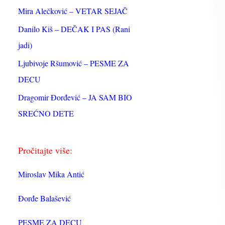
:
Mira Alečković – VETAR SEJAČ
Danilo Kiš – DEČAK I PAS (Rani
jadi)
Ljubivoje Ršumović – PESME ZA
DECU
Dragomir Đorđević – JA SAM BIO
SREĆNO DETE
Pročitajte više:
Miroslav Mika Antić
Đorđe Balašević
PESME ZA DECU