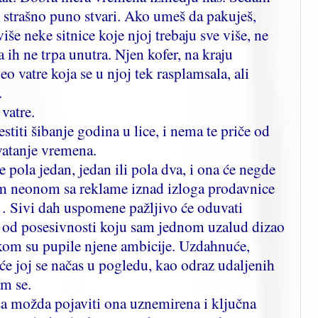
i strašno puno stvari. Ako umeš da pakuješ,
iše neke sitnice koje njoj trebaju sve više, ne
 ih ne trpa unutra. Njen kofer, na kraju
 vatre koja se u njoj tek rasplamsala, ali
.
 vatre.
iti šibanje godina u lice, i nema te priče od
vatanje vremena.
 pola jedan, jedan ili pola dva, i ona će negde
m neonom sa reklame iznad izloga prodavnice
 Sivi dah uspomene pažljivo će oduvati
e od posesivnosti koju sam jednom uzalud dizao
kom su pupile njene ambicije. Uzdahnuće,
će joj se načas u pogledu, kao odraz udaljenih
am se.
lsa možda pojaviti ona uznemirena i ključna