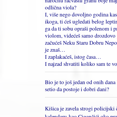
naročitu račvastu granu boje maj
odlična viola?
I, više nego dovoljno godina ka
ikoga, ti ćeš ugledati belog lept
ga da ti sobu opraši polenom i p
violom, videćeš samo drozdovo p
začućeš Neku Staru Dobru Nepoz
je znaš…
I zaplakaćeš, istog časa…
I najzad shvatiti koliko sam te
Bio je to još jedan od onih dana 
setio da postoje i dobri dani?
Kišica je zavela strogi policijs
kalendaru kao Cigančići oko pr