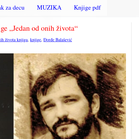
k za decu
MUZIKA
Knjige pdf
jige „Jedan od onih života“
ih života knjiga
,
knjige
,
Đorđe Balašević