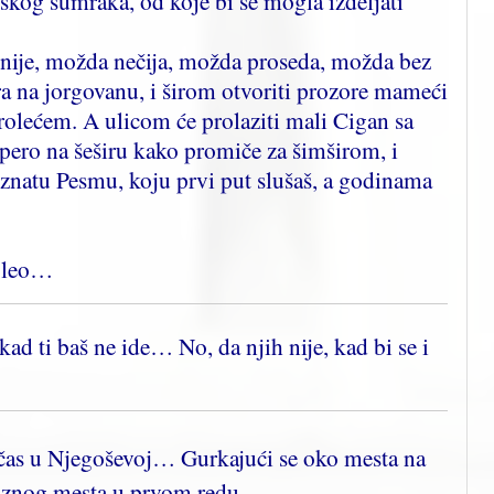
skog sumraka, od koje bi se mogla izdeljati
snije, možda nečija, možda proseda, možda bez
ira na jorgovanu, i širom otvoriti prozore mameći
rolećem. A ulicom će prolaziti mali Cigan sa
ero na šeširu kako promiče za šimširom, i
natu Pesmu, koju prvi put slušaš, a godinama
 voleo…
kad ti baš ne ide… No, da njih nije, kad bi se i
ki čas u Njegoševoj…
Gurkajući se oko mesta na
aznog mesta u prvom redu