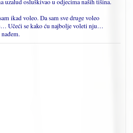
a uzalud osluškivao u odjecima naših tišina.
u sam ikad voleo. Da sam sve druge voleo
e… Učeći se kako ću najbolje voleti nju…
o nađem.