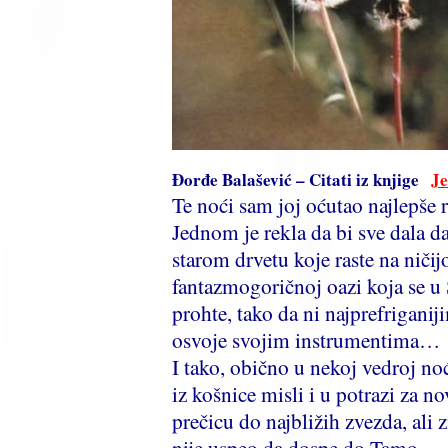
Đorđe Balašević – Citati iz knjige
Je
Te noći sam joj oćutao najlepše
Jednom je rekla da bi sve dala da
starom drvetu koje raste na ničij
fantazmogoričnoj oazi koja se u 
prohte, tako da ni najprefrigani
osvoje svojim instrumentima…
I tako, obično u nekoj vedroj n
iz košnice misli i u potrazi za
prečicu do najbližih zvezda, ali 
nije uspeo da dospe do Tamo…