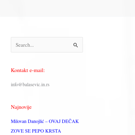
П
р
е
Kontakt e-mail:
т
р
info@balasevic.in.rs
а
г
Najnovije
а
з
Milovan Danojlić – OVAJ DEČAK
а
ZOVE SE PEPO KRSTA