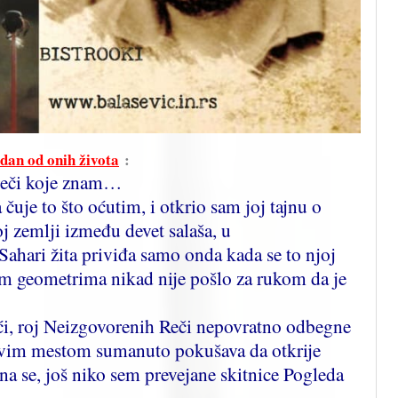
dan od onih života
:
 reči koje znam…
 čuje to što oćutim, i otkrio sam joj tajnu o
oj zemlji između devet salaša, u
Sahari žita priviđa samo onda kada se to njoj
jim geometrima nikad nije pošlo za rukom da je
oći, roj Neizgovorenih Reči nepovratno odbegne
 novim mestom sumanuto pokušava da otkrije
zna se, još niko sem prevejane skitnice Pogleda