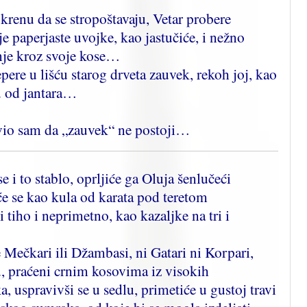
 krenu da se stropoštavaju, Vetar probere
e paperjaste uvojke, kao jastučiće, i nežno
šnje kroz svoje kose…
pere u lišću starog drveta zauvek, rekoh joj, kao
u od jantara…
ravio sam da „zauvek“ ne postoji…
e i to stablo, oprljiće ga Oluja šenlučeći
e se kao kula od karata pod teretom
 tiho i neprimetno, kao kazaljke na tri i
ne Mečkari ili Džambasi, ni Gatari ni Korpari,
u, praćeni crnim kosovima iz visokih
a, uspravivši se u sedlu, primetiće u gustoj travi