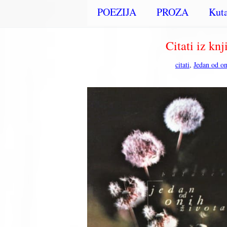
POEZIJA
PROZA
Kuta
Citati iz kn
citati
,
Jedan od on