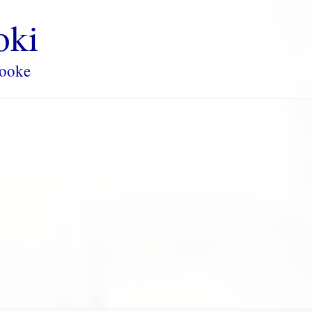
oki
rooke