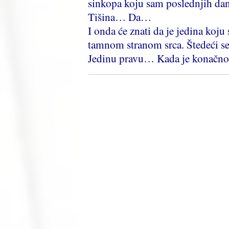
sinkopa koju sam poslednjih dan
Tišina… Da…
I onda će znati da je jedina koj
tamnom stranom srca. Štedeći s
Jedinu pravu… Kada je konačn