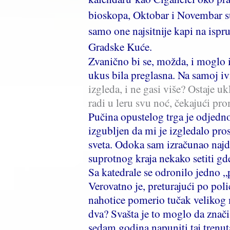
bioskopa, Oktobar i Novembar su 
samo one najsitnije kapi na is
Gradske Kuće.
Zvanično bi se, možda, i moglo izj
ukus bila preglasna. Na samoj ivi
izgleda, i ne gasi više? Ostaje u
radi u leru svu noć, čekajući 
Pučina opustelog trga je odjed
izgubljen da mi je izgledalo pro
sveta. Odoka sam izračunao najd
suprotnog kraja nekako setiti gd
Sa katedrale se odronilo jedno „
Verovatno je, preturajući po po
nahotice pomerio tučak velikog 
dva? Svašta je to moglo da zna
sedam godina napuniti taj tren