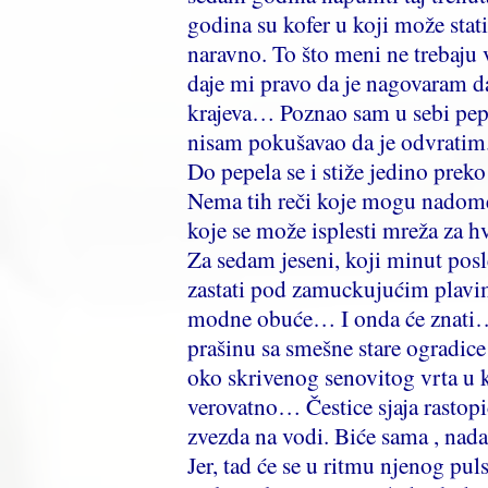
godina su kofer u koji može stat
naravno. To što meni ne trebaju v
daje mi pravo da je nagovaram da
krajeva… Poznao sam u sebi pepeo
nisam pokušavao da je odvratim
Do pepela se i stiže jedino preko
Nema tih reči koje mogu nadomest
koje se može isplesti mreža za h
Za sedam jeseni, koji minut posle
zastati pod zamuckujućim plavi
modne obuće… I onda će znati…
prašinu sa smešne stare ogradic
oko skrivenog senovitog vrta u 
verovatno… Čestice sjaja rastopi
zvezda na vodi. Biće sama , nad
Jer, tad će se u ritmu njenog pu