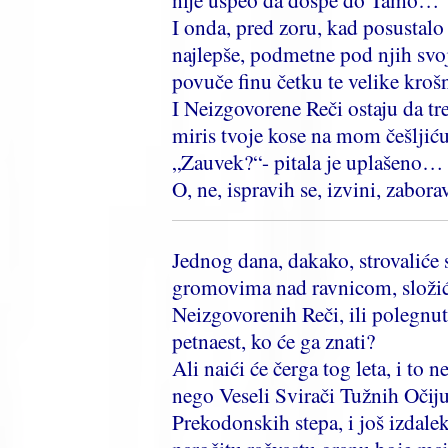
I onda, pred zoru, kad posustalo
najlepše, podmetne pod njih svoj
povuče finu četku te velike kro
I Neizgovorene Reči ostaju da tre
miris tvoje kose na mom češljić
„Zauvek?“- pitala je uplašeno…
O, ne, ispravih se, izvini, zabo
Jednog dana, dakako, strovaliće s
gromovima nad ravnicom, složić
Neizgovorenih Reči, ili polegnuti
petnaest, ko će ga znati?
Ali naići će čerga tog leta, i to 
nego Veseli Svirači Tužnih Očij
Prekodonskih stepa, i još izdalek