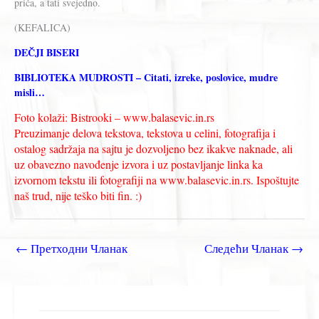
priča, a tati svejedno.
(KEFALICA)
DEČJI BISERI
BIBLIOTEKA MUDROSTI – Citati, izreke, poslovice, mudre
misli…
Foto kolaži: Bistrooki – www.balasevic.in.rs
Preuzimanje delova tekstova, tekstova u celini, fotografija i
ostalog sadržaja na sajtu je dozvoljeno bez ikakve naknade, ali
uz obavezno navođenje izvora i uz postavljanje linka ka
izvornom tekstu ili fotografiji na www.balasevic.in.rs. Ispoštujte
naš trud, nije teško biti fin. :)
←
Претходни Чланак
Следећи Чланак
→