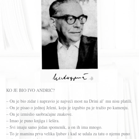
KO JE BIO IVO ANDRIĆ?
– On je bio zidar i napravio je najveći most na Drini al’ mu nisu platili.
– On je pisao o jednoj Jeleni, koju je izgubio pa je tražio po kamenju.
– On je izmislio saobraćajne znakove.
– Imao je puno knjiga i šešira.
– Svi imaju samo jedan spomenik, a on ih ima mnogo.
– To je mamina prva velika ljubav i kad se udala za tatu o njemu puno