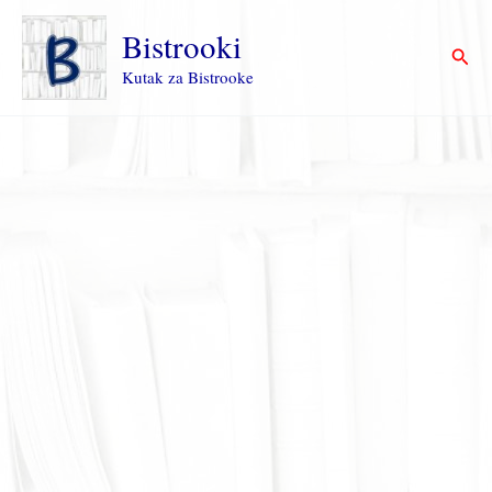
Пређи
на
Bistrooki
Прет
садржај
Kutak za Bistrooke