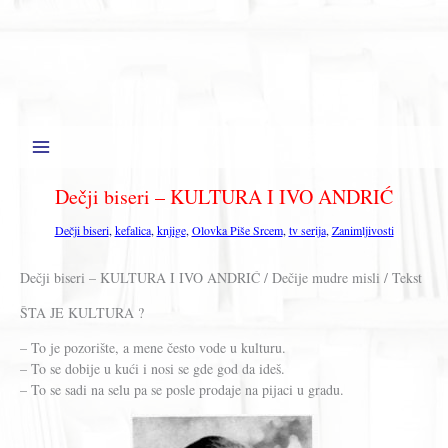
Dečji biseri – KULTURA I IVO ANDRIĆ
Dečji biseri
,
kefalica
,
knjige
,
Olovka Piše Srcem
,
tv serija
,
Zanimljivosti
Dečji biseri – KULTURA I IVO ANDRIĆ / Dečije mudre misli / Tekst
ŠTA JE KULTURA ?
– To je pozorište, a mene često vode u kulturu.
– To se dobije u kući i nosi se gde god da ideš.
– To se sadi na selu pa se posle prodaje na pijaci u gradu.