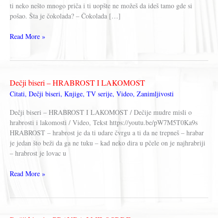
ti neko nešto mnogo priča i ti uopšte ne možeš da ideš tamo gde si
pošao. Šta je čokolada? – Čokolada […]
Dečji
Read More »
biseri
–
RAZNA
PITANJA
Dečji biseri – HRABROST I LAKOMOST
I
Citati
,
Dečji biseri
,
Knjige
,
TV serije
,
Video
,
Zanimljivosti
ODGOVORI
Dečji biseri – HRABROST I LAKOMOST / Dečije mudre misli o
hrabrosti i lakomosti / Video, Tekst https://youtu.be/pW7M5T0Ka9s
HRABROST – hrabrost je da ti udare čvrgu a ti da ne trepneš – hrabar
je jedan što beži da ga ne tuku – kad neko dira u pčele on je najhrabriji
– hrabrost je lovac u
Dečji
Read More »
biseri
–
HRABROST
I