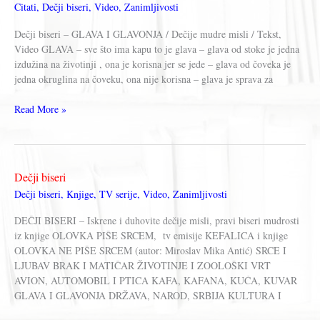
Citati
,
Dečji biseri
,
Video
,
Zanimljivosti
KUVAR
Dečji biseri – GLAVA I GLAVONJA / Dečije mudre misli / Tekst,
Video GLAVA – sve što ima kapu to je glava – glava od stoke je jedna
izdužina na životinji , ona je korisna jer se jede – glava od čoveka je
jedna okruglina na čoveku, ona nije korisna – glava je sprava za
Dečji
Read More »
biseri
–
GLAVA
I
Dečji biseri
GLAVONJA
Dečji biseri
,
Knjige
,
TV serije
,
Video
,
Zanimljivosti
DEČJI BISERI – Iskrene i duhovite dečije misli, pravi biseri mudrosti
iz knjige OLOVKA PIŠE SRCEM, tv emisije KEFALICA i knjige
OLOVKA NE PIŠE SRCEM (autor: Miroslav Mika Antić) SRCE I
LJUBAV BRAK I MATIČAR ŽIVOTINJE I ZOOLOŠKI VRT
AVION, AUTOMOBIL I PTICA KAFA, KAFANA, KUĆA, KUVAR
GLAVA I GLAVONJA DRŽAVA, NAROD, SRBIJA KULTURA I