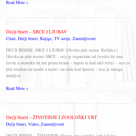
Dečji
Read More »
biseri
Dečji biseri – SRCE I LJUBAV
Citati
,
Dečji biseri
,
Knjige
,
TV serije
,
Zanimljivosti
DEČJI BISERI: SRCE I LJUBAV (Olovka piše srcem, Kefalica i
Olovka ne piše srcem) SRCE – srce je organizam od čoveka što ima
čovek u stomaku da mu prima hranu – lupeta se kad ideš trčeći – srce se
piše kredom na tarabe a može i na zidu kod šporeta – srce je mnogo
lomljiva
Dečji
Read More »
biseri
–
SRCE
I
Dečji biseri – ŽIVOTINJE I ZOOLOŠKI VRT
LJUBAV
Dečji biseri
,
Video
,
Zanimljivosti
DEČJI BISERI – ŽIVOTINJE (Krava, pas i mačka, vuk i lisica,