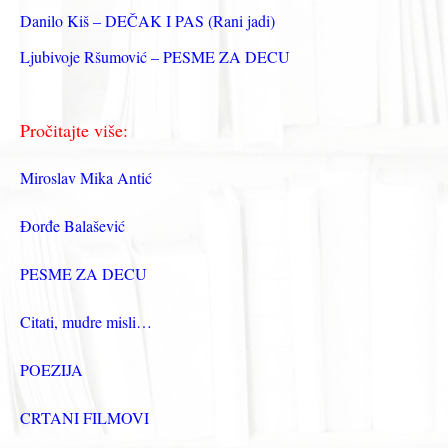
Danilo Kiš – DEČAK I PAS (Rani jadi)
Ljubivoje Ršumović – PESME ZA DECU
Pročitajte više:
Miroslav Mika Antić
Đorđe Balašević
PESME ZA DECU
Citati, mudre misli…
POEZIJA
CRTANI FILMOVI