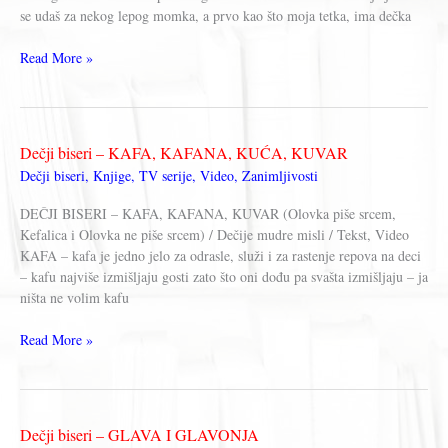
se udaš za nekog lepog momka, a prvo kao što moja tetka, ima dečka
Dečji
Read More »
biseri
–
BRAK
I
Dečji biseri – KAFA, KAFANA, KUĆA, KUVAR
MATIČAR
Dečji biseri
,
Knjige
,
TV serije
,
Video
,
Zanimljivosti
DEČJI BISERI – KAFA, KAFANA, KUVAR (Olovka piše srcem,
Kefalica i Olovka ne piše srcem) / Dečije mudre misli / Tekst, Video
KAFA – kafa je jedno jelo za odrasle, služi i za rastenje repova na deci
– kafu najviše izmišljaju gosti zato što oni dođu pa svašta izmišljaju – ja
ništa ne volim kafu
Dečji
Read More »
biseri
–
KAFA,
KAFANA,
Dečji biseri – GLAVA I GLAVONJA
KUĆA,