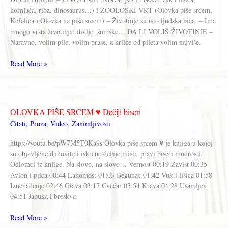
kornjača, riba, dinosaurus…) i ZOOLOŠKI VRT (Olovka piše srcem,
Kefalica i Olovka ne piše srcem) – Životinje su isto ljudska bića. – Ima
mnogo vrsta životinja: divlje, šumske… DA LI VOLIŠ ŽIVOTINJE –
Naravno, volim pile, volim prase, a krilce od pileta volim najviše.
Dečji
Read More »
biseri
–
ŽIVOTINJE
I
OLOVKA PIŠE SRCEM ♥ Dečiji biseri
ZOOLOŠKI
Citati
,
Proza
,
Video
,
Zanimljivosti
VRT
https://youtu.be/pW7M5T0Ka9s Olovka piše srcem ♥ je knjiga u kojoj
su objavljene duhovite i iskrene dečije misli, pravi biseri mudrosti.
Odlomci iz knjige. Na slovo, na slovo… Vernost 00:19 Zavist 00:35
Avion i ptica 00:44 Lakomost 01:03 Begunac 01:42 Vuk i lisica 01:58
Iznenađenje 02:46 Glava 03:17 Cvećar 03:54 Krava 04:28 Usamljen
04:51 Jabuka i breskva
OLOVKA
Read More »
PIŠE