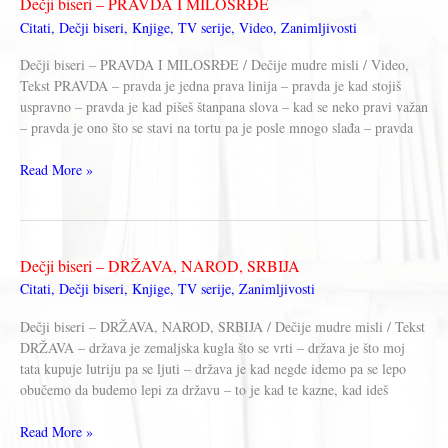
Dečji biseri – PRAVDA I MILOSRĐE
LAKOMOST
Citati
,
Dečji biseri
,
Knjige
,
TV serije
,
Video
,
Zanimljivosti
Dečji biseri – PRAVDA I MILOSRĐE / Dečije mudre misli / Video,
Tekst PRAVDA – pravda je jedna prava linija – pravda je kad stojiš
uspravno – pravda je kad pišeš štanpana slova – kad se neko pravi važan
– pravda je ono što se stavi na tortu pa je posle mnogo slađa – pravda
Dečji
Read More »
biseri
–
PRAVDA
I
Dečji biseri – DRŽAVA, NAROD, SRBIJA
MILOSRĐE
Citati
,
Dečji biseri
,
Knjige
,
TV serije
,
Zanimljivosti
Dečji biseri – DRŽAVA, NAROD, SRBIJA / Dečije mudre misli / Tekst
DRŽAVA – država je zemaljska kugla što se vrti – država je što moj
tata kupuje lutriju pa se ljuti – država je kad negde idemo pa se lepo
obučemo da budemo lepi za državu – to je kad te kazne, kad ideš
Dečji
Read More »