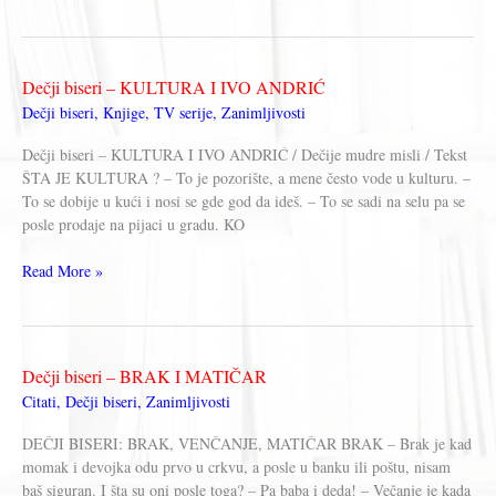
biseri
–
DRŽAVA,
NAROD,
Dečji biseri – KULTURA I IVO ANDRIĆ
SRBIJA
Dečji biseri
,
Knjige
,
TV serije
,
Zanimljivosti
Dečji biseri – KULTURA I IVO ANDRIĆ / Dečije mudre misli / Tekst
ŠTA JE KULTURA ? – To je pozorište, a mene često vode u kulturu. –
To se dobije u kući i nosi se gde god da ideš. – To se sadi na selu pa se
posle prodaje na pijaci u gradu. KO
Dečji
Read More »
biseri
–
KULTURA
I
Dečji biseri – BRAK I MATIČAR
IVO
Citati
,
Dečji biseri
,
Zanimljivosti
ANDRIĆ
DEČJI BISERI: BRAK, VENČANJE, MATIČAR BRAK – Brak je kad
momak i devojka odu prvo u crkvu, a posle u banku ili poštu, nisam
baš siguran. I šta su oni posle toga? – Pa baba i deda! – Večanje je kada