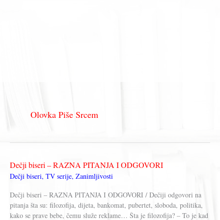
Olovka Piše Srcem
Dečji biseri – RAZNA PITANJA I ODGOVORI
Dečji biseri
,
TV serije
,
Zanimljivosti
Dečji biseri – RAZNA PITANJA I ODGOVORI / Dečiji odgovori na
pitanja šta su: filozofija, dijeta, bankomat, pubertet, sloboda, politika,
kako se prave bebe, čemu služe reklame… Šta je filozofija? – To je kad