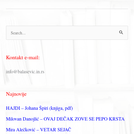
SRCEM
♥
Dečiji
biseri
П
р
е
Kontakt e-mail:
т
р
info@balasevic.in.rs
а
г
Najnovije
а
з
HAJDI – Johana Špiri (knjiga, pdf)
а
Milovan Danojlić – OVAJ DEČAK ZOVE SE PEPO KRSTA
:
Mira Alečković – VETAR SEJAČ