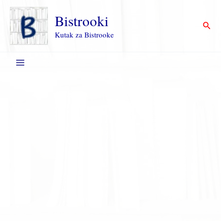
Пређи
на
Bistrooki
Прет
садржај
Kutak za Bistrooke