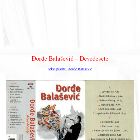
Đorđe Balašević – Devedesete
tekst pesme
,
Đorđe Balašević