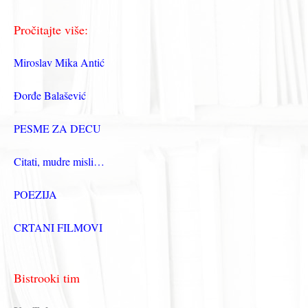
Pročitajte više:
Miroslav Mika Antić
Đorđe Balašević
PESME ZA DECU
Citati, mudre misli…
POEZIJA
CRTANI FILMOVI
Bistrooki tim