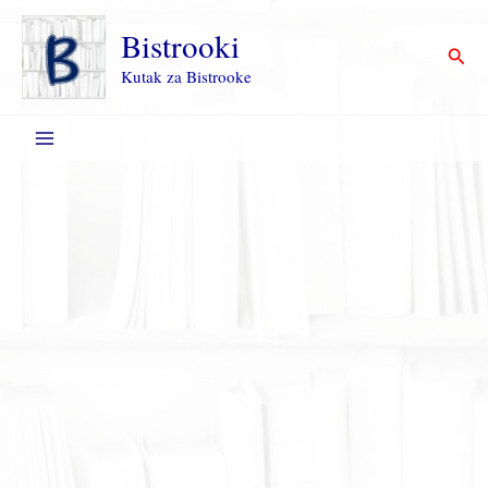
Пређи
на
Bistrooki
Прет
садржај
Kutak za Bistrooke