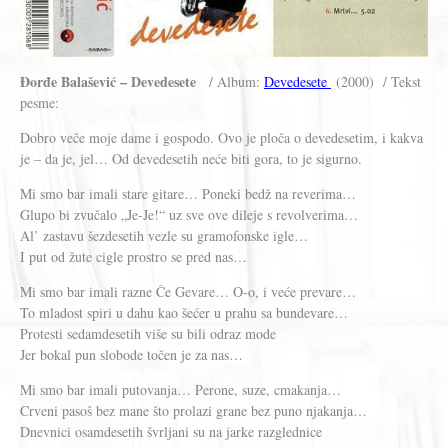
Đorđe Balašević – Devedesete
/ Album:
Devedesete
(2000) / Tekst
pesme:
Dobro veče moje dame i gospodo. Ovo je ploča o devedesetim, i kakva
je – da je, jel… Od devedesetih neće biti gora, to je sigurno.
Mi smo bar imali stare gitare… Poneki bedž na reverima…
Glupo bi zvučalo „Je-Je!“ uz sve ove dileje s revolverima…
Al’ zastavu šezdesetih vezle su gramofonske igle…
I put od žute cigle prostro se pred nas…
Mi smo bar imali razne Če Gevare… O-o, i veće prevare…
To mladost spiri u dahu kao šećer u prahu sa bundevare…
Protesti sedamdesetih više su bili odraz mode
Jer bokal pun slobode točen je za nas…
Mi smo bar imali putovanja… Perone, suze, cmakanja…
Crveni pasoš bez mane što prolazi grane bez puno njakanja…
Dnevnici osamdesetih švrljani su na jarke razglednice