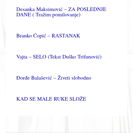
Desanka Maksimović – ZA POSLEDNJE
DANE ( Tražim pomilovanje)
Branko Ćopić – RASTANAK
Vajta – SELO (Tekst Duško Trifunović)
Đorđe Balašević – Živeti slobodno
KAD SE MALE RUKE SLOŽE