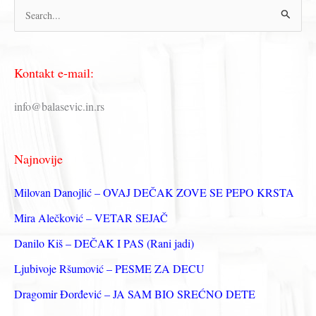
П
р
е
Kontakt e-mail:
т
р
info@balasevic.in.rs
а
г
Najnovije
а
з
Milovan Danojlić – OVAJ DEČAK ZOVE SE PEPO KRSTA
а
Mira Alečković – VETAR SEJAČ
:
Danilo Kiš – DEČAK I PAS (Rani jadi)
Ljubivoje Ršumović – PESME ZA DECU
Dragomir Đorđević – JA SAM BIO SREĆNO DETE