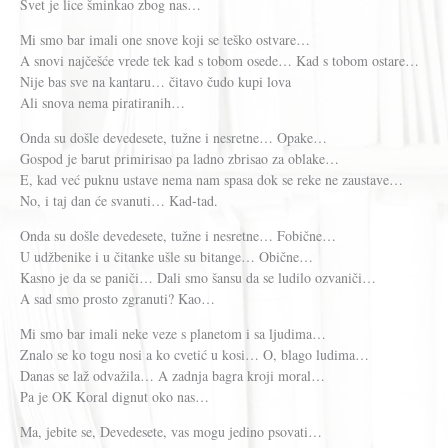
Svet je lice šminkao zbog nas…
Mi smo bar imali one snove koji se teško ostvare…
A snovi najčešće vrede tek kad s tobom osede… Kad s tobom ostare…
Nije bas sve na kantaru… čitavo čudo kupi lova
Ali snova nema piratiranih…
Onda su došle devedesete, tužne i nesretne… Opake…
Gospod je barut primirisao pa ladno zbrisao za oblake…
E, kad već puknu ustave nema nam spasa dok se reke ne zaustave…
No, i taj dan će svanuti… Kad-tad.
Onda su došle devedesete, tužne i nesretne… Fobične…
U udžbenike i u čitanke ušle su bitange… Obične…
Kasno je da se paniči… Dali smo šansu da se ludilo ozvaniči…
A sad smo prosto zgranuti? Kao…
Mi smo bar imali neke veze s planetom i sa ljudima…
Znalo se ko togu nosi a ko cvetić u kosi… O, blago ludima…
Danas se laž odvažila… A zadnja bagra kroji moral…
Pa je OK Koral dignut oko nas…
Ma, jebite se, Devedesete, vas mogu jedino psovati…