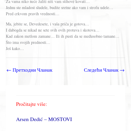
Za vama niko neće žaliti niti vam stihove kovati…
Jednu ste mladost sludele, budite sretne ako vam i strofu udele…
Pred crkvom pravih vrednosti…
Ma, jebite se, Devedesete, i vaša priča je gotova…
I dabogda se nikad ne sete svih ovih protuva i skotova…
Kad zakon metlom zamane… Ili ih pusti da se međusobno tamane…
Što ima svojih prednosti…
Još kako…
←
Претходни Чланак
Следећи Чланак
→
Pročitajte više:
Arsen Dedić – MOSTOVI