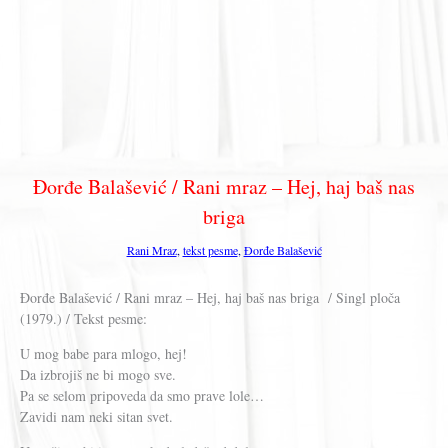
Đorđe Balašević / Rani mraz – Hej, haj baš nas
briga
Rani Mraz
,
tekst pesme
,
Đorđe Balašević
Đorđe Balašević / Rani mraz – Hej, haj baš nas briga / Singl ploča
(1979.) / Tekst pesme:
U mog babe para mlogo, hej!
Da izbrojiš ne bi mogo sve.
Pa se selom pripoveda da smo prave lole…
Zavidi nam neki sitan svet.