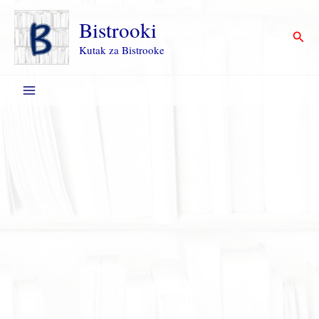
Пређи
на
Bistrooki
Прет
садржај
Kutak za Bistrooke