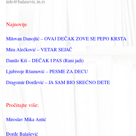
info@balasevic.in.rs
а
г
Najnovije
а
з
Milovan Danojlić – OVAJ DEČAK ZOVE SE PEPO KRSTA
а
Mira Alečković – VETAR SEJAČ
:
Danilo Kiš – DEČAK I PAS (Rani jadi)
Ljubivoje Ršumović – PESME ZA DECU
Dragomir Đorđević – JA SAM BIO SREĆNO DETE
Pročitajte više:
Miroslav Mika Antić
Đorđe Balašević