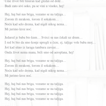
Ume život biti tmuran kad gledaš od dole…
Budi zato sivi soko, pa se vini u visoko, hej!
Hej, haj baš nas briga, vozamo se na taljiga…
Zorom ili mrakom, šorom il sokakom…
Noću kad selo drema, kad nigdi nikog nema…
Mi jurimo kroz noć.
Jedared je baba bio kum… Svirci su nas čekali uz drum…
I red bi bio da smo konje upregli u čeze, ej, taljige vole baba moj…
Još kad sitno iz šaraga tambura zaveze…
Onda život nema mana, brži smo od aeroplana, hej!
Hej, haj baš nas briga, vozamo se na taljiga…
Zorom ili mrakom, šorom il sokakom…
Noću kad selo drema, kad nigdi nikog nema…
Mi jurimo kroz noć.
Hej, haj baš nas briga, vozamo se na taljiga.
Hej, haj baš nas briga, vozamo se na taljiga.
Hej, haj baš nas briga, vozamo se na taljiga.
Hej, haj baš nas briga, vozamo se na taljiga.