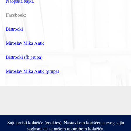
Naopaka bajka
Facebook:
Bistrooki
Miroslav Mika Antić
Bistrooki (fb grupa)
Miroslav Mika Antić (grupa)
Sajt koristi kolačiće (cookies). Nastavkom korišćenja ovog sajta
Copyright © 2017- 2026 Bistrooki
saglasni ste sa našom upotrebom kolačića.