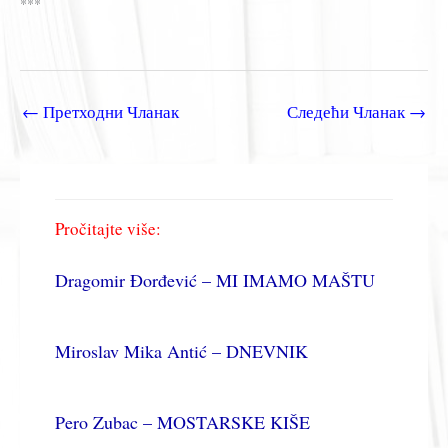
***
←
Претходни Чланак
Следећи Чланак
→
Pročitajte više:
Dragomir Đorđević – MI IMAMO MAŠTU
Miroslav Mika Antić – DNEVNIK
Pero Zubac – MOSTARSKE KIŠE