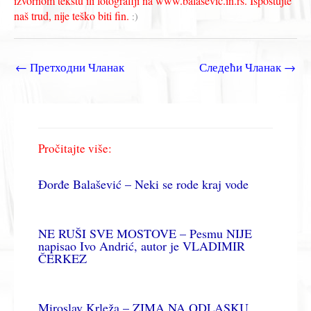
izvornom tekstu ili fotografiji na www.balasevic.in.rs. Ispoštujte
naš trud, nije teško biti fin.
:)
←
Претходни Чланак
Следећи Чланак
→
Pročitajte više:
Đorđe Balašević – Neki se rode kraj vode
NE RUŠI SVE MOSTOVE – Pesmu NIJE
napisao Ivo Andrić, autor je VLADIMIR
ČERKEZ
Miroslav Krleža – ZIMA NA ODLASKU