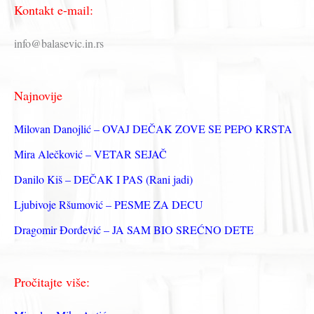
Kontakt e-mail:
т
р
info@balasevic.in.rs
а
г
Najnovije
а
з
Milovan Danojlić – OVAJ DEČAK ZOVE SE PEPO KRSTA
а
Mira Alečković – VETAR SEJAČ
:
Danilo Kiš – DEČAK I PAS (Rani jadi)
Ljubivoje Ršumović – PESME ZA DECU
Dragomir Đorđević – JA SAM BIO SREĆNO DETE
Pročitajte više: