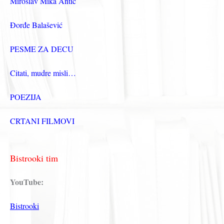
Miroslav Mika Antić
Đorđe Balašević
PESME ZA DECU
Citati, mudre misli…
POEZIJA
CRTANI FILMOVI
Bistrooki tim
YouTube:
Bistrooki