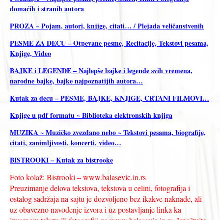
domaćih i stranih autora
PROZA – Pojam, autori, knjige, citati… / Plejada veličanstvenih
PESME ZA DECU – Otpevane pesme, Recitacije, Tekstovi pesama,
Knjige, Video
BAJKE i LEGENDE – Najlepše bajke i legende svih vremena,
narodne bajke, bajke najpoznatijih autora…
Kutak za decu – PESME, BAJKE, KNJIGE, CRTANI FILMOVI…
Knjige u pdf formatu ~ Biblioteka elektronskih knjiga
MUZIKA ~ Muzičko zvezdano nebo ~ Tekstovi pesama, biografije,
citati, zanimljivosti, koncerti, video…
BISTROOKI – Kutak za bistrooke
Foto kolaž: Bistrooki – www.balasevic.in.rs
Preuzimanje delova tekstova, tekstova u celini, fotografija i
ostalog sadržaja na sajtu je dozvoljeno bez ikakve naknade, ali
uz obavezno navođenje izvora i uz postavljanje linka ka