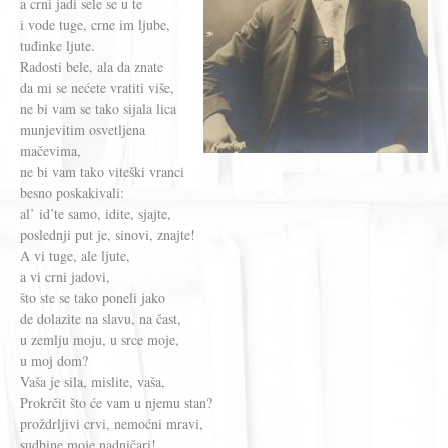
a crni jadi sele se u te
i vode tuge, crne im ljube,
tuđinke ljute.
Radosti bele, ala da znate
da mi se nećete vratiti više,
ne bi vam se tako sijala lica
munjevitim osvetljena
mačevima,
ne bi vam tako viteški vranci
besno poskakivali:
al’ id’te samo, idite, sjajte,
poslednji put je, sinovi, znajte!
A vi tuge, ale ljute,
a vi crni jadovi,
što ste se tako poneli jako
de dolazite na slavu, na čast,
u zemlju moju, u srce moje,
u moj dom?
Vaša je sila, mislite, vaša,
Prokrčit što će vam u njemu stan?
proždrljivi crvi, nemoćni mravi,
sudbine moje nadničari!