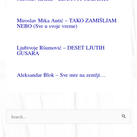
Miroslav Mika Antić – TAKO ZAMIŠLJAM
NEBO (Sve u svoje vreme)
Ljubivoje Ršumović – DESET LJUTIH
GUSARA
Aleksandar Blok – Sve mre na zemlji…
П
р
е