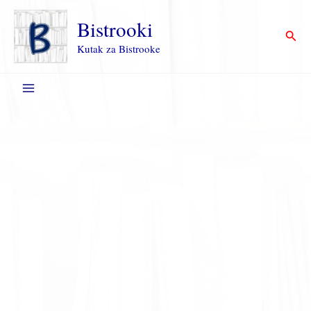
Пређи
на
Bistrooki
Прет
садржај
Kutak za Bistrooke