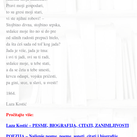
Pravi moji gospodari,
to su gresi moji stari,
vi ste njihni robovi! –
Stojbino divna, stojbino srpska,
srdašce moje što no si do pre
od silnih radosti prepući htelo,
da šta ćeš sada od tol’kog jada?
Jada je više, jada je tma:
i svi ti jadi, svi su ti radi,
srdašce moje, u tebe stati,
a da se četa u tebe smesti,
krvcu odaspi, vojsku pričesti,
pa gini, srce, u slavi, u svesti!
1864.
Laza Kostić
Pročitajte više:
Laza Kostić – PESME, BIOGRAFIJA, CITATI, ZANIMLJIVOSTI
POEZIJA – Najlepše pesme, poeme, soneti, citati i biografije