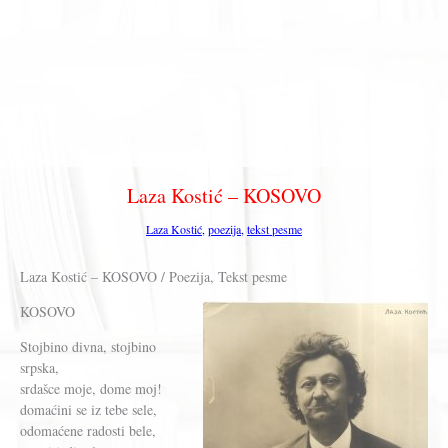
Laza Kostić – KOSOVO
Laza Kostić
,
poezija
,
tekst pesme
Laza Kostić – KOSOVO / Poezija, Tekst pesme
KOSOVO
Stojbino divna, stojbino
srpska,
srdašce moje, dome moj!
domaćini se iz tebe sele,
odomaćene radosti bele,