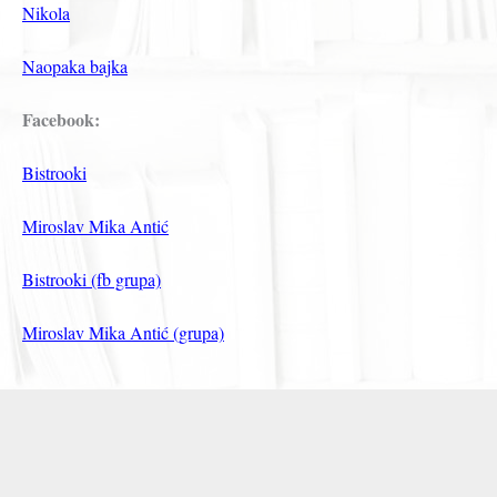
Nikola
Naopaka bajka
Facebook:
Bistrooki
Miroslav Mika Antić
Bistrooki (fb grupa)
Miroslav Mika Antić (grupa)