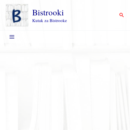
Пређи
на
Bistrooki
Прет
садржај
Kutak za Bistrooke