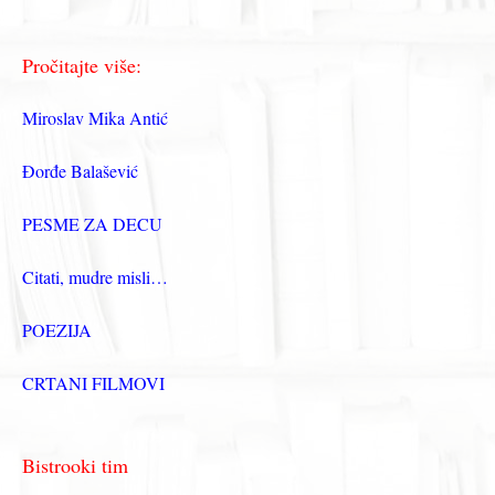
Pročitajte više:
Miroslav Mika Antić
Đorđe Balašević
PESME ZA DECU
Citati, mudre misli…
POEZIJA
CRTANI FILMOVI
Bistrooki tim