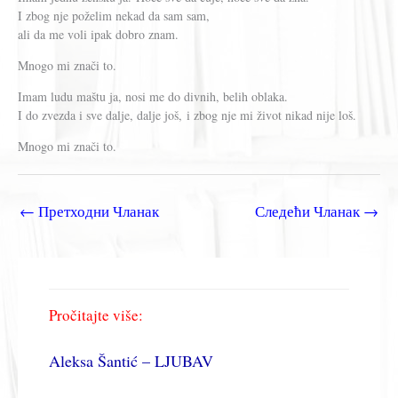
I zbog nje poželim nekad da sam sam,
ali da me voli ipak dobro znam.
Mnogo mi znači to.
Imam ludu maštu ja, nosi me do divnih, belih oblaka.
I do zvezda i sve dalje, dalje još, i zbog nje mi život nikad nije loš.
Mnogo mi znači to.
←
Претходни Чланак
Следећи Чланак
→
Pročitajte više:
Aleksa Šantić – LJUBAV