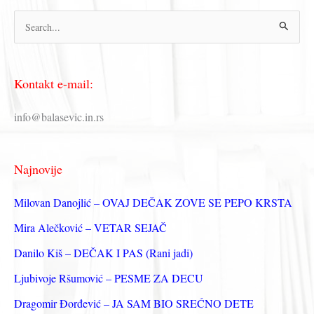
П
р
е
Kontakt e-mail:
т
р
info@balasevic.in.rs
а
г
Najnovije
а
з
Milovan Danojlić – OVAJ DEČAK ZOVE SE PEPO KRSTA
а
Mira Alečković – VETAR SEJAČ
:
Danilo Kiš – DEČAK I PAS (Rani jadi)
Ljubivoje Ršumović – PESME ZA DECU
Dragomir Đorđević – JA SAM BIO SREĆNO DETE