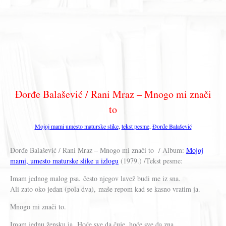
Đorđe Balašević / Rani Mraz – Mnogo mi znači
to
Mojoj mami umesto maturske slike
,
tekst pesme
,
Đorđe Balašević
Đorđe Balašević / Rani Mraz – Mnogo mi znači to / Album:
Mojoj
mami, umesto maturske slike u izlogu
(1979.) /Tekst pesme:
Imam jednog malog psa. često njegov lavež budi me iz sna.
Ali zato oko jedan (pola dva), maše repom kad se kasno vratim ja.
Mnogo mi znači to.
Imam jednu žensku ja. Hoće sve da čuje, hoće sve da zna.