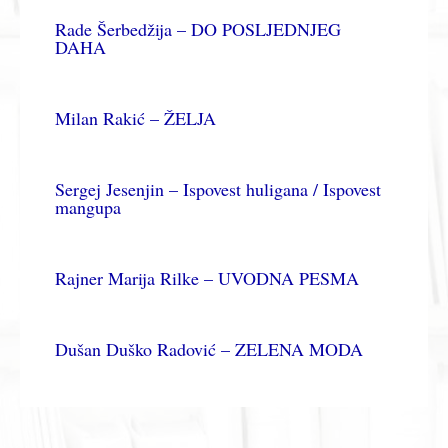
Rade Šerbedžija – DO POSLJEDNJEG
DAHA
Milan Rakić – ŽELJA
Sergej Jesenjin – Ispovest huligana / Ispovest
mangupa
Rajner Marija Rilke – UVODNA PESMA
Dušan Duško Radović – ZELENA MODA