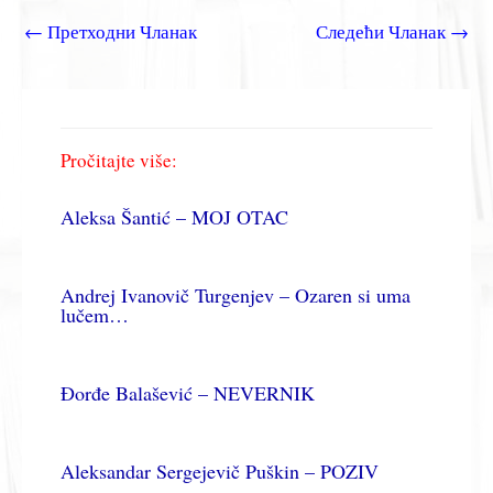
←
Претходни Чланак
Следећи Чланак
→
Pročitajte više:
Aleksa Šantić – MOJ OTAC
Andrej Ivanovič Turgenjev – Ozaren si uma
lučem…
Đorđe Balašević – NEVERNIK
Aleksandar Sergejevič Puškin – POZIV