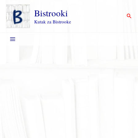
Пређи
на
Bistrooki
Прет
садржај
Kutak za Bistrooke