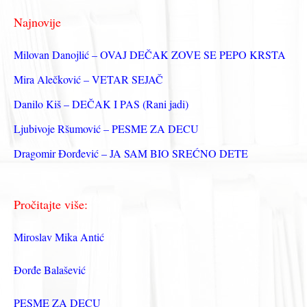
г
Najnovije
а
з
Milovan Danojlić – OVAJ DEČAK ZOVE SE PEPO KRSTA
а
Mira Alečković – VETAR SEJAČ
:
Danilo Kiš – DEČAK I PAS (Rani jadi)
Ljubivoje Ršumović – PESME ZA DECU
Dragomir Đorđević – JA SAM BIO SREĆNO DETE
Pročitajte više:
Miroslav Mika Antić
Đorđe Balašević
PESME ZA DECU