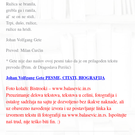
Ružica se branila,
grebla ga i ranila,
al’ se on ne stidi.
Trpi, dušo, ružice,
ružice na hridi.
Johan Volfgang Gete
Prevod: Milan Ćurčin
* Gete nije dao naslov ovoj pesmi tako da je on prilagođen tekstu
prevoda (Prim. dr Dragoslava Perišić)
Johan Volfgang Gete PESME, CITATI, BIOGRAFIJA
Foto kolaži: Bistrooki – www.balasevic.in.rs
Preuzimanje delova tekstova, tekstova u celini, fotografija i
ostalog sadržaja na sajtu je dozvoljeno bez ikakve naknade, ali
uz obavezno navođenje izvora i uz postavljanje linka ka
izvornom tekstu ili fotografiji na www.balasevic.in.rs. Ispoštujte
naš trud, nije teško biti fin. :)