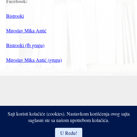
Facebook:
Bistrooki
Miroslav Mika Antić
Bistrooki (fb grupa)
Miroslav Mika Antić (grupa)
Sajt koristi kolačiće (cookies). Nastavkom korišćenja ovog sajta
Copyright © 2017- 2026 Bistrooki
saglasni ste sa našom upotrebom kolačića.
U Redu!