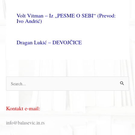
Volt Vitman – Iz „PESME O SEBI“ (Prevod:
Ivo Andrić)
Dragan Lukić – DEVOJČICE
П
р
е
Kontakt e-mail:
т
р
info@balasevic.in.rs
а