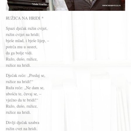
RUŽICA NA HRIDI *
Spazi dječak ružin cvijet,
ružin cvijet na hridi;
bješe mlad, i bješe lijep, –
potrča mu u susret,
da ga bolje vidi.
Ružo, dušo, ružice,
ružice na hridi.
Dječak reče: „Predaj se,
ružice na hridi!“
Ruža reče: „Ne dam se,
ubošću te, čuvaj se, –
vječno da te bridi!“
Ružo, dušo, ružice,
ružice na hridi.
Divlji dječak uzabra
ružin cvet na hridi.