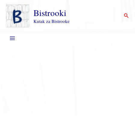
Пређи
на
Bistrooki
Прет
садржај
Kutak za Bistrooke