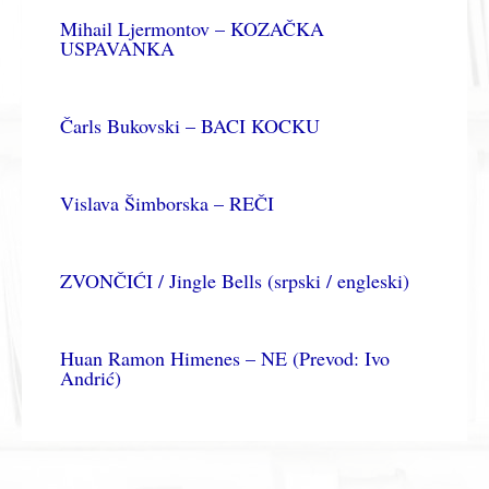
Mihail Ljermontov – KOZAČKA
USPAVANKA
Čarls Bukovski – BACI KOCKU
Vislava Šimborska – REČI
ZVONČIĆI / Jingle Bells (srpski / engleski)
Huan Ramon Himenes – NE (Prevod: Ivo
Andrić)