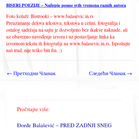
BISERI POEZIJE – Najlepše pesme svih vremena raznih autora
Foto kolaži: Bistrooki – www.balasevic.in.rs
Preuzimanje delova tekstova, tekstova u celini, fotografija i
ostalog sadržaja na sajtu je dozvoljeno bez ikakve naknade, ali
uz obavezno navođenje izvora i uz postavljanje linka ka
izvornom tekstu ili fotografiji na www.balasevic.in.rs. Ispoštujte
naš trud, nije teško biti fin. :)
←
Претходни Чланак
Следећи Чланак
→
Pročitajte više:
Đorđe Balašević – PRED ZADNJI SNEG