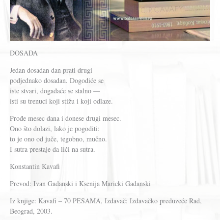
DOSADA
Jedan dosadan dan prati drugi
podjednako dosadan. Dogodiće se
iste stvari, događaće se stalno —
isti su trenuci koji stižu i koji odlaze.
Prođe mesec dana i donese drugi mesec.
Ono što dolazi, lako je pogoditi:
to je ono od juče, tegobno, mučno.
I sutra prestaje da liči na sutra.
Konstantin Kavafi
Prevod: Ivan Gađanski i Ksenija Maricki Gađanski
Iz knjige: Kavafi – 70 PESAMA, Izdavač: Izdavačko preduzeće Rad,
Beograd, 2003.