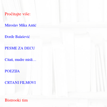
Pročitajte više:
Miroslav Mika Antić
Đorđe Balašević
PESME ZA DECU
Citati, mudre misli…
POEZIJA
CRTANI FILMOVI
Bistrooki tim