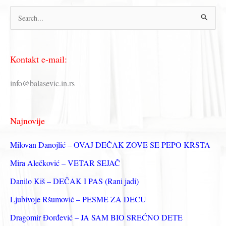
П
р
е
Kontakt e-mail:
т
р
info@balasevic.in.rs
а
г
Najnovije
а
з
Milovan Danojlić – OVAJ DEČAK ZOVE SE PEPO KRSTA
а
Mira Alečković – VETAR SEJAČ
:
Danilo Kiš – DEČAK I PAS (Rani jadi)
Ljubivoje Ršumović – PESME ZA DECU
Dragomir Đorđević – JA SAM BIO SREĆNO DETE