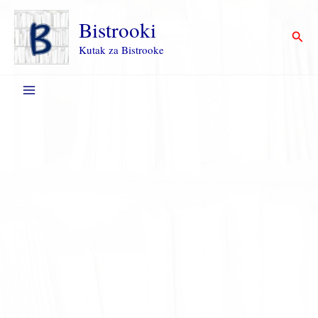
Пређи
на
Bistrooki
Прет
садржај
Kutak za Bistrooke