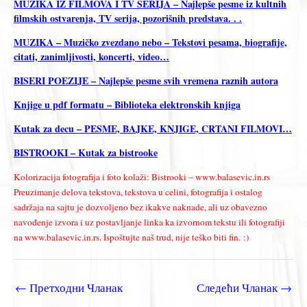
MUZIKA IZ FILMOVA I TV SERIJA – Najlepše pesme iz kultnih
filmskih ostvarenja, TV serija, pozorišnih predstava. . .
MUZIKA – Muzičko zvezdano nebo – Tekstovi pesama, biografije,
citati, zanimljivosti, koncerti, video…
BISERI POEZIJE – Najlepše pesme svih vremena raznih autora
Knjige u pdf formatu – Biblioteka elektronskih knjiga
Kutak za decu – PESME, BAJKE, KNJIGE, CRTANI FILMOVI…
BISTROOKI – Kutak za bistrooke
Kolorizacija fotografija i foto kolaži: Bistrooki – www.balasevic.in.rs
Preuzimanje delova tekstova, tekstova u celini, fotografija i ostalog
sadržaja na sajtu je dozvoljeno bez ikakve naknade, ali uz obavezno
navođenje izvora i uz postavljanje linka ka izvornom tekstu ili fotografiji
na www.balasevic.in.rs. Ispoštujte naš trud, nije teško biti fin. :)
←
Претходни Чланак
Следећи Чланак
→