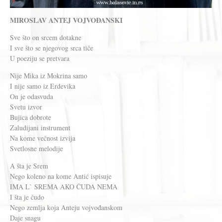
MIROSLAV ANTEJ VOJVOĐANSKI
Sve što on srcem dotakne
I sve što se njegovog srca tiče
U poeziju se pretvara
Nije Mika iz Mokrina samo
I nije samo iz Erdevika
On je odasvuda
Svetu izvor
Bujica dobrote
Zaludijani instrument
Na kome večnost izvija
Svetlosne melodije
A šta je Srem
Nego koleno na kome Antić ispisuje
IMA L` SREMA AKO ČUDA NEMA
I šta je čudo
Nego zemlja koja Anteju vojvođanskom
Daje snagu