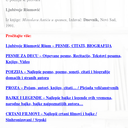
Ljubivoje Ršumović
Dnevnik,
Iz knjige:
Miroslavu Antiću u spomen
, Izdavač:
Novi Sad,
1991.
Pročitajte više:
Ljubivoje Ršumović Ršum – PESME, CITATI, BIOGRAFIJA
PESME ZA DECU – Otpevane pesme, Recitacije, Tekstovi pesama,
Knjige, Video
POEZIJA – Najlepše pesme, poeme, soneti, citati i biografije
domaćih i stranih autora
PROZA – Pojam, autori, knjige, citati… / Plejada veličanstvenih
BAJKE I LEGENDE – Najlepše bajke i legende svih vremena,
narodne bajke, bajke najpoznatijih autora…
CRTANI FILMOVI – Najlepši crtani filmovi i bajke /
Sinhronizovani / Srpski