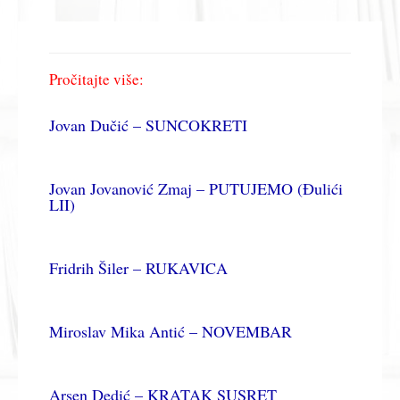
Pročitajte više:
Jovan Dučić – SUNCOKRETI
Jovan Jovanović Zmaj – PUTUJEMO (Đulići
LII)
Fridrih Šiler – RUKAVICA
Miroslav Mika Antić – NOVEMBAR
Arsen Dedić – KRATAK SUSRET