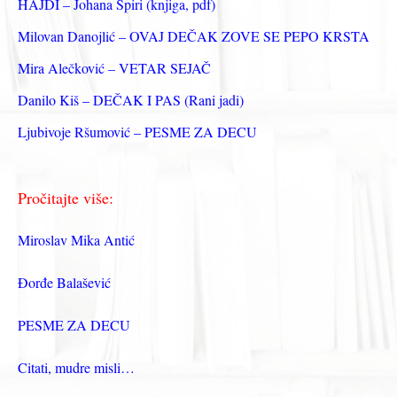
з
HAJDI – Johana Špiri (knjiga, pdf)
а
Milovan Danojlić – OVAJ DEČAK ZOVE SE PEPO KRSTA
:
Mira Alečković – VETAR SEJAČ
Danilo Kiš – DEČAK I PAS (Rani jadi)
Ljubivoje Ršumović – PESME ZA DECU
Pročitajte više:
Miroslav Mika Antić
Đorđe Balašević
PESME ZA DECU
Citati, mudre misli…