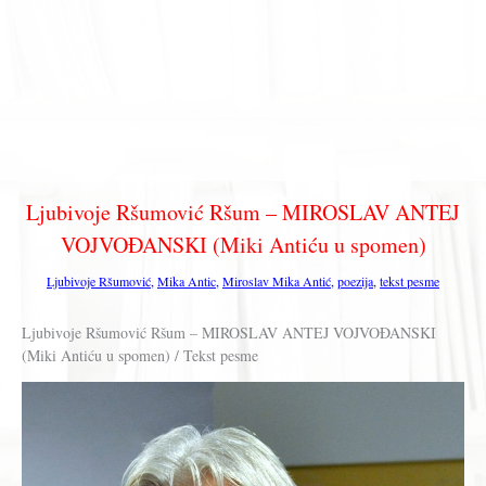
Ljubivoje Ršumović Ršum – MIROSLAV ANTEJ
VOJVOĐANSKI (Miki Antiću u spomen)
Ljubivoje Ršumović
,
Mika Antic
,
Miroslav Mika Antić
,
poezija
,
tekst pesme
Ljubivoje Ršumović Ršum – MIROSLAV ANTEJ VOJVOĐANSKI
(Miki Antiću u spomen) / Tekst pesme