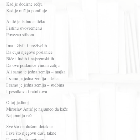
Kad je dodirne rečju
Kad je mišlju pomiluje
Antić je istinu antičku
I istinu ovovremenu
Povezao stihom
Ima i živih i preživelih
Da čuju njegove poslanice
Biće i ludih i najsremskijih
Da ove poslanice vinom zaliju
Ali samo je jedna zemlja – majka
I samo je jedna zemlja – žena
I samo je jedna zemlja – sudbina
I pesnikova i ratnikova
O toj jedinoj
Miroslav Antić je najumeo da kaže
Najumniju reč
Sve što on dušom dotakne
I sve što njegovu dušu takne
U poeziju se pretvara