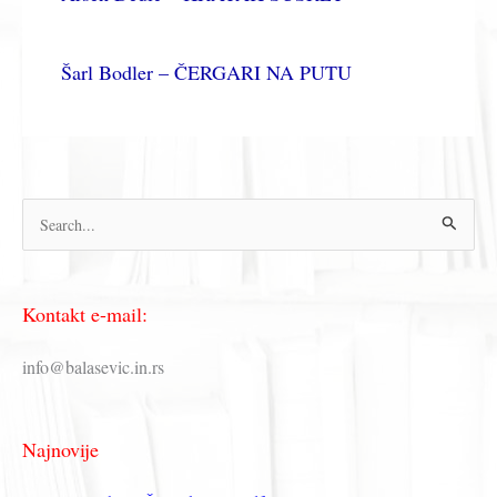
Šarl Bodler – ČERGARI NA PUTU
П
р
е
Kontakt e-mail:
т
р
info@balasevic.in.rs
а
г
Najnovije
а