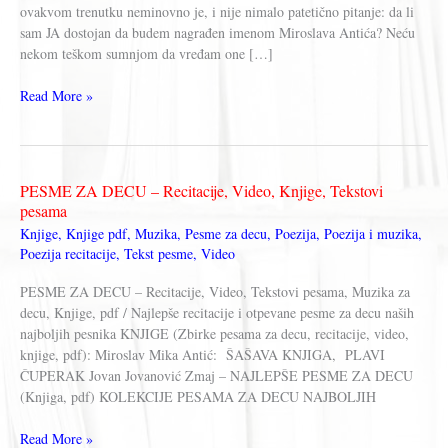
ovakvom trenutku neminovno je, i nije nimalo patetično pitanje: da li
sam JA dostojan da budem nagrađen imenom Miroslava Antića? Neću
nekom teškom sumnjom da vređam one […]
Ljubivoje
Read More »
Ršumović
–
BITI
MIROSLAV
PESME ZA DECU – Recitacije, Video, Knjige, Tekstovi
ANTIĆ
pesama
Knjige
,
Knjige pdf
,
Muzika
,
Pesme za decu
,
Poezija
,
Poezija i muzika
,
Poezija recitacije
,
Tekst pesme
,
Video
PESME ZA DECU – Recitacije, Video, Tekstovi pesama, Muzika za
decu, Knjige, pdf / Najlepše recitacije i otpevane pesme za decu naših
najboljih pesnika KNJIGE (Zbirke pesama za decu, recitacije, video,
knjige, pdf): Miroslav Mika Antić: ŠAŠAVA KNJIGA, PLAVI
ČUPERAK Jovan Jovanović Zmaj – NAJLEPŠE PESME ZA DECU
(Knjiga, pdf) KOLEKCIJE PESAMA ZA DECU NAJBOLJIH
PESME
Read More »