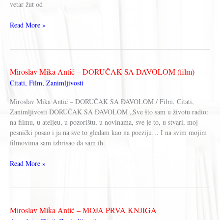
vetar žut od
Miroslav
Read More »
Mika
Antić
–
ANĐA
Miroslav Mika Antić – DORUČAK SA ĐAVOLOM (film)
Citati
,
Film
,
Zanimljivosti
Miroslav Mika Antić – DORUČAK SA ĐAVOLOM / Film, Citati,
Zanimljivosti DORUČAK SA ĐAVOLOM „Sve što sam u životu radio:
na filmu, u ateljeu, u pozorištu, u novinama, sve je to, u stvari, moj
pesnički posao i ja na sve to gledam kao na poeziju… I na svim mojim
filmovima sam izbrisao da sam ih
Miroslav
Read More »
Mika
Antić
–
DORUČAK
Miroslav Mika Antić – MOJA PRVA KNJIGA
SA