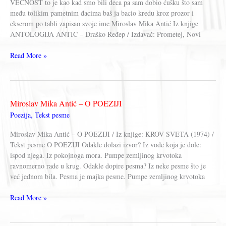
VEČNOST to je kao kad smo bili deca pa sam dobio ćušku što sam
među tolikim pametnim đacima baš ja bacio kredu kroz prozor i
ekserom po tabli zapisao svoje ime Miroslav Mika Antić Iz knjige
ANTOLOGIJA ANTIĆ – Draško Ređep / Izdavač: Prometej, Novi
Miroslav
Read More »
Mika
Antić
–
VEČNOST
Miroslav Mika Antić – O POEZIJI
Poezija
,
Tekst pesme
Miroslav Mika Antić – O POEZIJI / Iz knjige: KROV SVETA (1974) /
Tekst pesme O POEZIJI Odakle dolazi izvor? Iz vode koja je dole:
ispod njega. Iz pokojnoga mora. Pumpe zemljinog krvotoka
ravnomerno rade u krug. Odakle dopire pesma? Iz neke pesme što je
već jednom bila. Pesma je majka pesme. Pumpe zemljinog krvotoka
Miroslav
Read More »
Mika
Antić