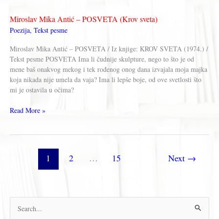
–
O
Miroslav Mika Antić – POSVETA (Krov sveta)
POEZIJI
Poezija
,
Tekst pesme
Miroslav Mika Antić – POSVETA / Iz knjige: KROV SVETA (1974.) /
Tekst pesme POSVETA Ima li čudnije skulpture, nego to što je od
mene baš onakvog mekog i tek rođenog onog dana izvajala moja majka
koja nikada nije umela da vaja? Ima li lepše boje, od ove svetlosti što
mi je ostavila u očima?
Miroslav
Read More »
Mika
Antić
–
POSVETA
1
2
…
15
Next
→
(Krov
sveta)
П