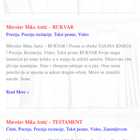
ZA
DECU
–
Recitacije,
Miroslav Mika Antić – BUKVAR
Video,
Poezija
,
Poezija recitacije
,
Tekst pesme
,
Video
Knjige,
Tekstovi
Miroslav Mika Antić – BUKVAR / Pesma iz zbirke ŠAŠAVA KNJIGA
pesama
/ Poezija, Recitacija, Video, Tekst pesme BUKVAR Svoju snagu
izmerićeš po tome koliko si u stanju da izdržiš samoću. Džinovske ribe
plivaju usamljene. Sitne i zbunjene sabijaju se u jata. Orao nema
potrebe da se upozna sa nekim drugim orlom. Mravi su izmislili
narode. Seme
Miroslav
Read More »
Mika
Antić
–
BUKVAR
Miroslav Mika Antić – TESTAMENT
Citati
,
Poezija
,
Poezija recitacije
,
Tekst pesme
,
Video
,
Zanimljivosti