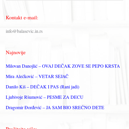
р
е
Kontakt e-mail:
т
р
info@balasevic.in.rs
а
г
Najnovije
а
з
Milovan Danojlić – OVAJ DEČAK ZOVE SE PEPO KRSTA
а
Mira Alečković – VETAR SEJAČ
:
Danilo Kiš – DEČAK I PAS (Rani jadi)
Ljubivoje Ršumović – PESME ZA DECU
Dragomir Đorđević – JA SAM BIO SREĆNO DETE
Pročitajte više: