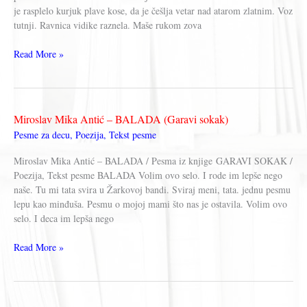
je rasplelo kurjuk plave kose, da je češlja vetar nad atarom zlatnim. Voz
tutnji. Ravnica vidike raznelа. Maše rukom zova
Miroslav
Read More »
Mika
Antić
–
KAD
Miroslav Mika Antić – BALADA (Garavi sokak)
SE
Pesme za decu
,
Poezija
,
Tekst pesme
VRATIM
Miroslav Mika Antić – BALADA / Pesma iz knjige GARAVI SOKAK /
Poezija, Tekst pesme BALADA Volim ovo selo. I rode im lepše nego
naše. Tu mi tata svira u Žarkovoj bandi. Sviraj meni, tata. jednu pesmu
lepu kao minđuša. Pesmu o mojoj mami što nas je ostavila. Volim ovo
selo. I deca im lepša nego
Miroslav
Read More »
Mika
Antić
–
BALADA