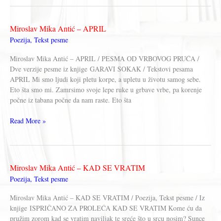
Antić
–
MAJ
Miroslav Mika Antić – APRIL
Poezija
,
Tekst pesme
Miroslav Mika Antić – APRIL / PESMA OD VRBOVOG PRUĆA /
Dve verzije pesme iz knjige GARAVI SOKAK / Tekstovi pesama
APRIL Mi smo ljudi koji pletu korpe, a upletu u životu samog sebe.
Eto šta smo mi. Zamrsimo svoje lepe ruke u grbave vrbe, pa korenje
počne iz tabana počne da nam raste. Eto šta
Miroslav
Read More »
Mika
Antić
–
APRIL
Miroslav Mika Antić – KAD SE VRATIM
Poezija
,
Tekst pesme
Miroslav Mika Antić – KAD SE VRATIM / Poezija, Tekst pesme / Iz
knjige ISPRIČANO ZA PROLEĆA KAD SE VRATIM Kome ću da
pružim zorom kad se vratim naviljak te sreće što u srcu nosim? Sunce