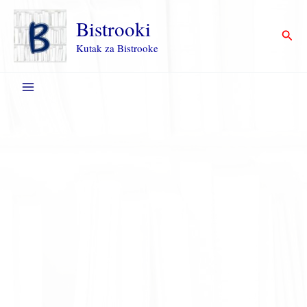
Пређи
на
Bistrooki
Прет
садржај
Kutak za Bistrooke