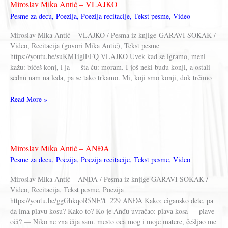
Miroslav Mika Antić – VLAJKO
(Garavi
Pesme za decu
,
Poezija
,
Poezija recitacije
,
Tekst pesme
,
Video
sokak)
Miroslav Mika Antić – VLAJKO / Pesma iz knjige GARAVI SOKAK /
Video, Recitacija (govori Mika Antić), Tekst pesme
https://youtu.be/suKM1igiEFQ VLAJKO Uvek kad se igramo, meni
kažu: bićeš konj, i ja — šta ću: moram. I još neki budu konji, a ostali
sednu nam na leđa, pa se tako trkamo. Mi, koji smo konji, dok trčimo
Miroslav
Read More »
Mika
Antić
–
VLAJKO
Miroslav Mika Antić – ANĐA
Pesme za decu
,
Poezija
,
Poezija recitacije
,
Tekst pesme
,
Video
Miroslav Mika Antić – ANĐA / Pesma iz knjige GARAVI SOKAK /
Video, Recitacija, Tekst pesme, Poezija
https://youtu.be/ggGhkqoR5NE?t=229 ANĐA Kako: cigansko dete, pa
da ima plavu kosu? Kako to? Ko je Anđu uvračao: plava kosa — plave
oči? — Niko ne zna čija sam. mesto oca mog i moje matere, češljao me