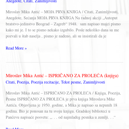
Anegdote
,
Citati
,
Zanimljivosti
ĐAVOLOM
(film)
Miroslav Mika Antić – MOJA PRVA KNJIGA / Citati, Zanimljivosti,
Anegdote, Sećanja MOJA PRVA KNJIGA Na radnoj akciji „Autoput
bratstvo-jedinstvo Beograd – Zagreb“ 1948. sam napisao majci pismo
kako mi je. I to se pismo nekako izgubilo. Posle nekoliko dana su me
pozvali u štab naselja , pismo je nađeno, ali su insistirali da je
Miroslav
Read More »
Mika
Antić
–
MOJA
Miroslav Mika Antić – ISPRIČANO ZA PROLEĆA (knjiga)
PRVA
Citati
,
Poezija
,
Poezija recitacije
,
Tekst pesme
,
Zanimljivosti
KNJIGA
Miroslav Mika Antić – ISPRIČANO ZA PROLEĆA / Knjiga, Poezija,
Pesme ISPRIČANO ZA PROLEĆA je prva knjiga Miroslava Mike
Antića. Objavljena je 1950. godine, a Mika je napisao sa nepunih 18
godina. Bio je ponosan na tu svoju knjigu. Gradskoj biblioteci u
Pančevu napisaće posvetu: „. . . od najmlađeg pesnika u zemlji. . .“
Miroslav