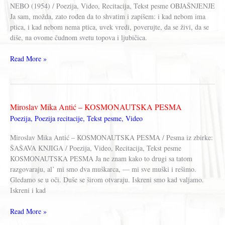
NEBO (1954) / Poezija, Video, Recitacija, Tekst pesme OBJAŠNJENJE
Ja sam, možda, zato rođen da to shvatim i zapišem: i kad nebom ima
ptica, i kad nebom nema ptica, uvek vredi, poverujte, da se živi, da se
diše, na ovome čudnom svetu topova i ljubičica.
Miroslav
Read More »
Mika
Antić
–
OBJAŠNJENJE
Miroslav Mika Antić – KOSMONAUTSKA PESMA
Poezija
,
Poezija recitacije
,
Tekst pesme
,
Video
Miroslav Mika Antić – KOSMONAUTSKA PESMA / Pesma iz zbirke:
ŠAŠAVA KNJIGA / Poezija, Video, Recitacija, Tekst pesme
KOSMONAUTSKA PESMA Ja ne znam kako to drugi sa tatom
razgovaraju, al’ mi smo dva muškarca, — mi sve muški i rešimo.
Gledamo se u oči. Duše se širom otvaraju. Iskreni smo kad valjamo.
Iskreni i kad
Miroslav
Read More »
Mika