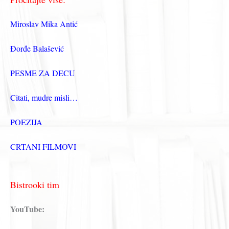
Miroslav Mika Antić
Đorđe Balašević
PESME ZA DECU
Citati, mudre misli…
POEZIJA
CRTANI FILMOVI
Bistrooki tim
YouTube: