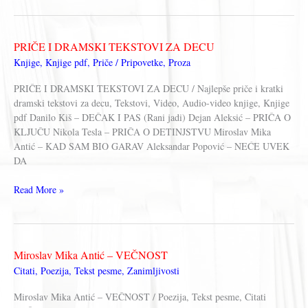
Antić
–
KOSMONAUTSKA
PRIČE I DRAMSKI TEKSTOVI ZA DECU
PESMA
Knjige
,
Knjige pdf
,
Priče / Pripovetke
,
Proza
PRIČE I DRAMSKI TEKSTOVI ZA DECU / Najlepše priče i kratki
dramski tekstovi za decu, Tekstovi, Video, Audio-video knjige, Knjige
pdf Danilo Kiš – DEČAK I PAS (Rani jadi) Dejan Aleksić – PRIČA O
KLJUČU Nikola Tesla – PRIČA O DETINJSTVU Miroslav Mika
Antić – KAD SAM BIO GARAV Aleksandar Popović – NEĆE UVEK
DA
PRIČE
Read More »
I
DRAMSKI
TEKSTOVI
ZA
Miroslav Mika Antić – VEČNOST
DECU
Citati
,
Poezija
,
Tekst pesme
,
Zanimljivosti
Miroslav Mika Antić – VEČNOST / Poezija, Tekst pesme, Citati