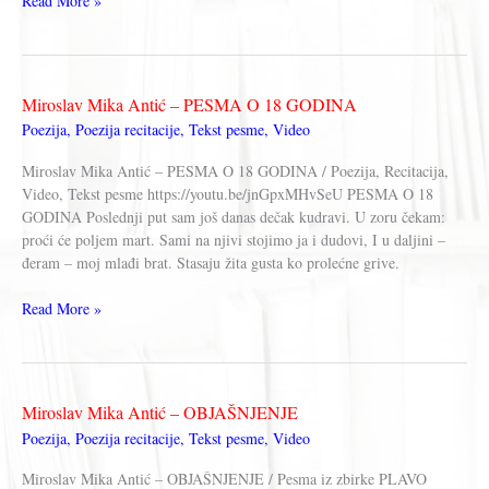
Read More »
Mika
Antić
–
ISPRIČANO
Miroslav Mika Antić – PESMA O 18 GODINA
ZA
Poezija
,
Poezija recitacije
,
Tekst pesme
,
Video
PROLEĆA
(knjiga)
Miroslav Mika Antić – PESMA O 18 GODINA / Poezija, Recitacija,
Video, Tekst pesme https://youtu.be/jnGpxMHvSeU PESMA O 18
GODINA Poslednji put sam još danas dečak kudravi. U zoru čekam:
proći će poljem mart. Sami na njivi stojimo ja i dudovi, I u daljini –
đeram – moj mlađi brat. Stasaju žita gusta ko prolećne grive.
Miroslav
Read More »
Mika
Antić
–
PESMA
Miroslav Mika Antić – OBJAŠNJENJE
O
Poezija
,
Poezija recitacije
,
Tekst pesme
,
Video
18
GODINA
Miroslav Mika Antić – OBJAŠNJENJE / Pesma iz zbirke PLAVO