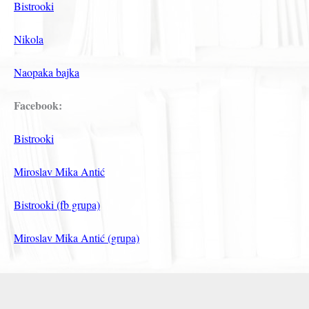
Bistrooki
Nikola
Naopaka bajka
Facebook:
Bistrooki
Miroslav Mika Antić
Bistrooki (fb grupa)
Miroslav Mika Antić (grupa)