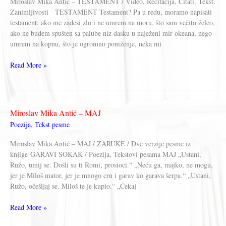
Miroslav Mika Antić – TESTAMENT / Video, Recitacija, Citati, Tekst,
Zanimljivosti TESTAMENT Testament? Pa u redu, moramo napisati
testament: ako me zadesi zlo i ne umrem na moru, što sam večito želeo,
ako ne budem spušten sa palube niz dasku u naježeni mir okeana, nego
umrem na kopnu, što je ogromno poniženje, neka mi
Miroslav
Read More »
Mika
Antić
–
TESTAMENT
Miroslav Mika Antić – MAJ
Poezija
,
Tekst pesme
Miroslav Mika Antić – MAJ / ZARUKE / Dve verzije pesme iz
knjige GARAVI SOKAK / Poezija, Tekstovi pesama MAJ „Ustani,
Ružo, umij se. Došli su ti Romi, prosioci.“ „Neću ga, majko, ne mogu,
jer je Miloš mator, jer je mnogo crn i garav ko garava šerpa.“ „Ustani,
Ružo, očešljaj se. Miloš te je kupio.“ „Čekaj
Miroslav
Read More »
Mika