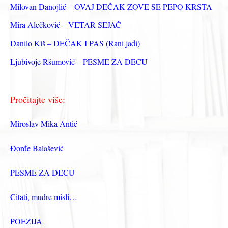
а
Milovan Danojlić – OVAJ DEČAK ZOVE SE PEPO KRSTA
:
Mira Alečković – VETAR SEJAČ
Danilo Kiš – DEČAK I PAS (Rani jadi)
Ljubivoje Ršumović – PESME ZA DECU
Pročitajte više:
Miroslav Mika Antić
Đorđe Balašević
PESME ZA DECU
Citati, mudre misli…
POEZIJA