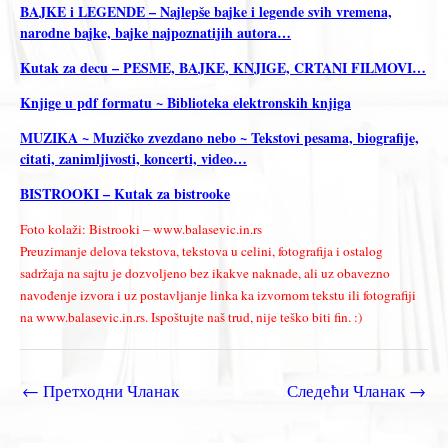
BAJKE i LEGENDE – Najlepše bajke i legende svih vremena,
narodne bajke, bajke najpoznatijih autora…
Kutak za decu – PESME, BAJKE, KNJIGE, CRTANI FILMOVI…
Knjige u pdf formatu ~ Biblioteka elektronskih knjiga
MUZIKA ~ Muzičko zvezdano nebo ~ Tekstovi pesama, biografije,
citati, zanimljivosti, koncerti, video…
BISTROOKI – Kutak za bistrooke
Foto kolaži: Bistrooki – www.balasevic.in.rs
Preuzimanje delova tekstova, tekstova u celini, fotografija i ostalog
sadržaja na sajtu je dozvoljeno bez ikakve naknade, ali uz obavezno
navođenje izvora i uz postavljanje linka ka izvornom tekstu ili fotografiji
na www.balasevic.in.rs. Ispoštujte naš trud, nije teško biti fin. :)
←
Претходни Чланак
Следећи Чланак
→