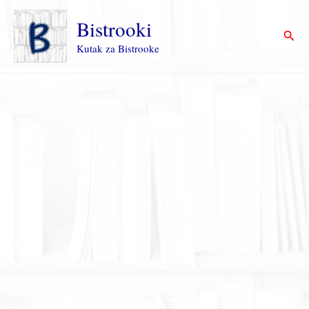
Пређи
на
Bistrooki
Прет
садржај
Kutak za Bistrooke