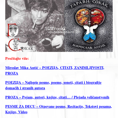
Pročitajte više:
Miroslav Mika Antić – POEZIJA, CITATI, ZANIMLJIVOSTI,
PROZA
POEZIJA – Najlepše pesme, poeme, soneti, citati i biografije
domaćih i stranih autora
PROZA – Pojam, autori, knjige, citati… / Plejada veličanstvenih
PESME ZA DECU – Otpevane pesme, Recitacije, Tekstovi pesama,
Knjige, Video