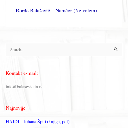
Đorđe Balašević – Namćor (Ne volem)
П
р
е
Kontakt e-mail:
т
р
info@balasevic.in.rs
а
г
Najnovije
а
з
HAJDI – Johana Špiri (knjiga, pdf)