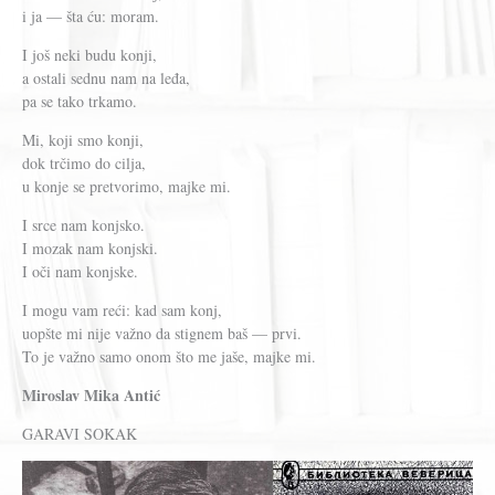
i ja — šta ću: moram.
I još neki budu konji,
a ostali sednu nam na leđa,
pa se tako trkamo.
Mi, koji smo konji,
dok trčimo do cilja,
u konje se pretvorimo, majke mi.
I srce nam konjsko.
I mozak nam konjski.
I oči nam konjske.
I mogu vam reći: kad sam konj,
uopšte mi nije važno da stignem baš — prvi.
To je važno samo onom što me jaše, majke mi.
Miroslav Mika Antić
GARAVI SOKAK