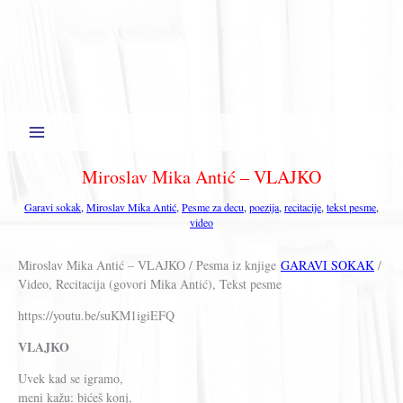
Miroslav Mika Antić – VLAJKO
Garavi sokak
,
Miroslav Mika Antić
,
Pesme za decu
,
poezija
,
recitacije
,
tekst pesme
,
video
Miroslav Mika Antić – VLAJKO / Pesma iz knjige
GARAVI SOKAK
/
Video, Recitacija (govori Mika Antić), Tekst pesme
https://youtu.be/suKM1igiEFQ
VLAJKO
Uvek kad se igramo,
meni kažu: bićeš konj,