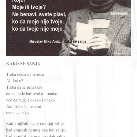
KAKO SE SANJA
Treba nešto da se usni
Ali kako?
Treba da se usni tako
da ne bude baš ovako i onako,
već da bude i ovako i onako.
Ako treba da se usni,
onda — tako.
Kad kraјičak levog oka sjaj zalije,
kad krajičak desnog oka bol zalije,
kad kraјičak desnog uha dah zalije,