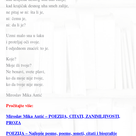
kad kraјičak desnog uha smeh zalije,
ne pitaj sе ni: šta li je,
ni: čemu je,
ni: da li je?
Uzmi malo sna u šaku
i protrljaj oči svoje.
I odjednom znaćeš: to je.
Koje?
Moje ili tvoje?
Ne benavi, svete plavi,
ko da moje nije tvoje,
ko da tvoje nije moje.
Miroslav Mika Antić
Pročitajte više:
Miroslav Mika Antić – POEZIJA, CITATI, ZANIMLJIVOSTI,
PROZA
POEZIJA – Najlepše pesme, poeme, soneti, citati i biografije