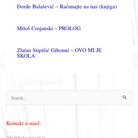
Đorđe Balašević – Računajte na nas (knjiga)
Miloš Crnjanski – PROLOG
Zlatan Stipišić Gibonni – OVO MI JE
ŠKOLA
П
р
е
Kontakt e-mail:
т
р
info@balasevic.in.rs