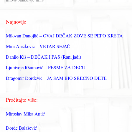
а
г
Najnovije
а
з
Milovan Danojlić – OVAJ DEČAK ZOVE SE PEPO KRSTA
а
Mira Alečković – VETAR SEJAČ
:
Danilo Kiš – DEČAK I PAS (Rani jadi)
Ljubivoje Ršumović – PESME ZA DECU
Dragomir Đorđević – JA SAM BIO SREĆNO DETE
Pročitajte više:
Miroslav Mika Antić
Đorđe Balašević