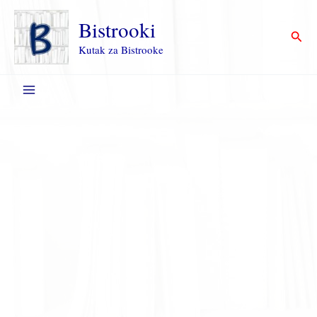
Пређи
на
Bistrooki
Прет
садржај
Kutak za Bistrooke