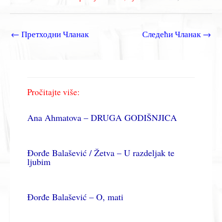
←
Претходни Чланак
Следећи Чланак
→
Pročitajte više:
Ana Ahmatova – DRUGA GODIŠNJICA
Đorđe Balašević / Žetva – U razdeljak te
ljubim
Đorđe Balašević – O, mati