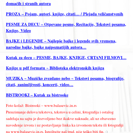
domaćih i stranih autora
PROZA – Pojam, autori, knjige, citati… / Plejada veličanstvenih
PESME ZA DECU – Otpevane pesme, Recitacije, Tekstovi pesama,
Knjige, Video
BAJKE i LEGENDE – Najlepše bajke i legende svih vremena,
narodne bajke, bajke najpoznatijih autora…
Kutak za decu – PESME, BAJKE, KNJIGE, CRTANI FILMOVI…
Knjige u pdf formatu ~ Biblioteka elektronskih knjiga
MUZIKA ~ Muzičko zvezdano nebo ~ Tekstovi pesama, biografije,
citati, zanimljivosti, koncerti, video…
BISTROOKI – Kutak za bistrooke
Foto kolaž: Bistrooki – www.balasevic.in.rs
Preuzimanje delova tekstova, tekstova u celini, fotografija i ostalog
sadržaja na sajtu je dozvoljeno bez ikakve naknade, ali uz obavezno
navođenje izvora i uz postavljanje linka ka izvornom tekstu ili fotografiji
na www.balasevic.in.rs. Ispoštujte naš trud, nije teško biti fin.
:)