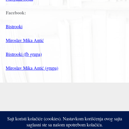
Facebook:
Bistrooki
Miroslav Mika Antić
Bistrooki (fb grupa)
Miroslav Mika Antić (grupa)
Sajt koristi kolačiće (cookies). Nastavkom korišćenja ovog sajta
Copyright © 2017- 2026 Bistrooki
saglasni ste sa našom upotrebom kolačića.