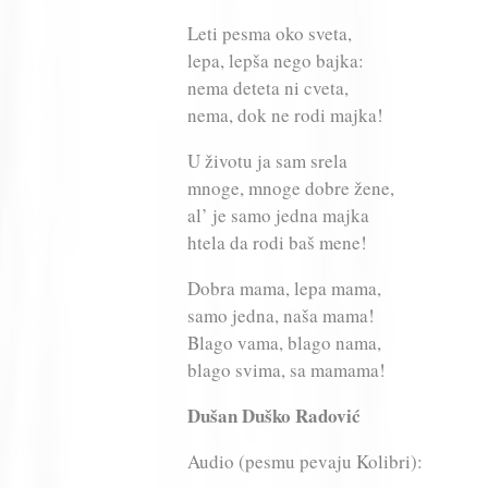
Leti pesma oko sveta,
lepa, lepša nego bajka:
nema deteta ni cveta,
nema, dok ne rodi majka!
U životu ja sam srela
mnoge, mnoge dobre žene,
al’ je samo jedna majka
htela da rodi baš mene!
Dobra mama, lepa mama,
samo jedna, naša mama!
Blago vama, blago nama,
blago svima, sa mamama!
Dušan Duško Radović
Audio (pesmu pevaju Kolibri):