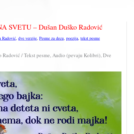
 SVETU – Dušan Duško Radović
n Radović
,
dve verzije
,
Pesme za decu
,
poezija
,
tekst pesme
Radović / Tekst pesme, Audio (pevaju Kolibri), Dve