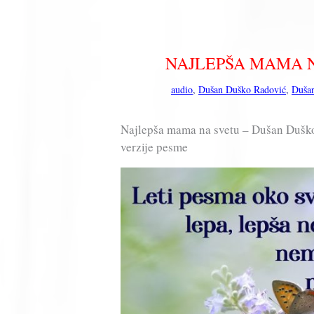
NAJLEPŠA MAMA NA
audio
,
Dušan Duško Radović
,
Duša
Najlepša mama na svetu – Dušan Duško 
verzije pesme