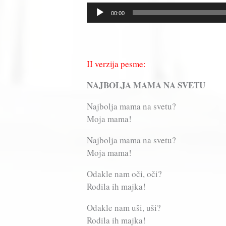
Прегледач
00:00
звучних
записа
II verzija pesme:
NAJBOLJA MAMA NA SVETU
Najbolja mama na svetu?
Moja mama!
Najbolja mama na svetu?
Moja mama!
Odakle nam oči, oči?
Rodila ih majka!
Odakle nam uši, uši?
Rodila ih majka!