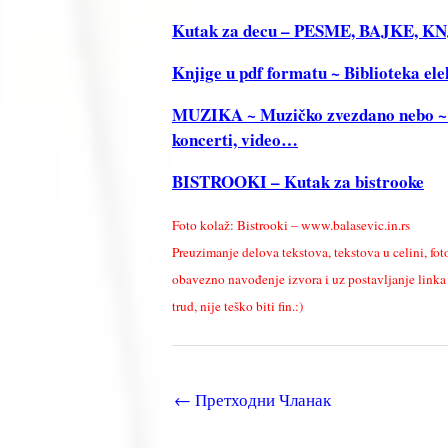
Kutak za decu – PESME, BAJKE, 
Knjige u pdf formatu ~ Biblioteka ele
MUZIKA ~ Muzičko zvezdano nebo ~ Tek
koncerti, video…
BISTROOKI – Kutak za bistrooke
Foto kolaž: Bistrooki – www.balasevic.in.rs
Preuzimanje delova tekstova, tekstova u celini, fot
obavezno navođenje izvora i uz postavljanje linka k
trud, nije teško biti fin.:)
←
Претходни Чланак