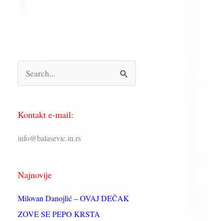
П
р
е
Kontakt e-mail:
т
р
info@balasevic.in.rs
а
г
Najnovije
а
з
Milovan Danojlić – OVAJ DEČAK
а
ZOVE SE PEPO KRSTA