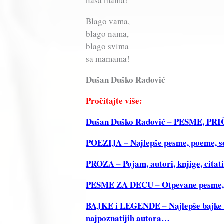
naša mama!
Blago vama,
blago nama,
blago svima
sa mamama!
Dušan Duško Radović
Pročitajte više:
Dušan Duško Radović – PESME, P
POEZIJA – Najlepše pesme, poeme, sone
PROZA – Pojam, autori, knjige, citat
PESME ZA DECU – Otpevane pesme, Re
BAJKE i LEGENDE – Najlepše bajke i 
najpoznatijih autora…