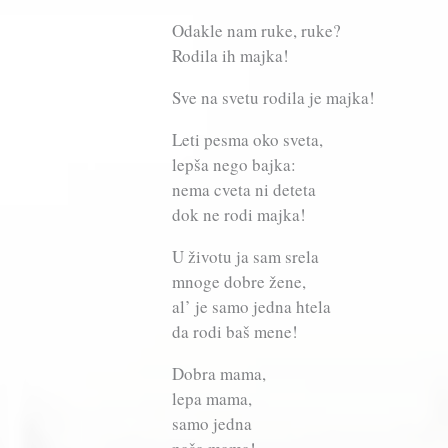
Odakle nam ruke, ruke?
Rodila ih majka!
Sve na svetu rodila je majka!
Leti pesma oko sveta,
lepša nego bajka:
nema cveta ni deteta
dok ne rodi majka!
U životu ja sam srela
mnoge dobre žene,
al’ je samo jedna htela
da rodi baš mene!
Dobra mama,
lepa mama,
samo jedna