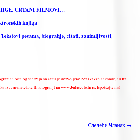
KNJIGE, CRTANI FILMOVI…
ktronskih knjiga
stovi pesama, biografije, citati, zanimljivosti,
ografija i ostalog sadržaja na sajtu je dozvoljeno bez ikakve naknade, ali uz
a izvornom tekstu ili fotografiji na www.balasevic.in.rs. Ispoštujte naš
Следећи Чланак
→