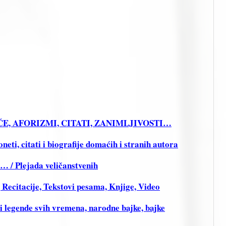
RIČE, AFORIZMI, CITATI, ZANIMLJIVOSTI…
ti, citati i biografije domaćih i stranih autora
i… / Plejada veličanstvenih
citacije, Tekstovi pesama, Knjige, Video
legende svih vremena, narodne bajke, bajke