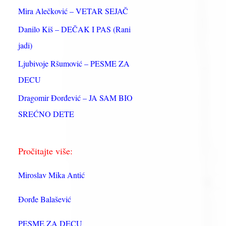
:
Mira Alečković – VETAR SEJAČ
Danilo Kiš – DEČAK I PAS (Rani
jadi)
Ljubivoje Ršumović – PESME ZA
DECU
Dragomir Đorđević – JA SAM BIO
SREĆNO DETE
Pročitajte više:
Miroslav Mika Antić
Đorđe Balašević
PESME ZA DECU