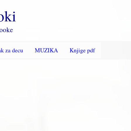
oki
rooke
k za decu
MUZIKA
Knjige pdf