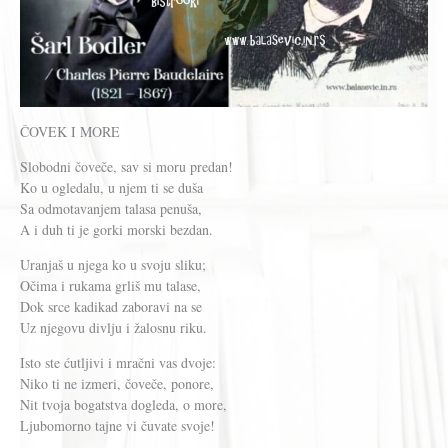
ČOVEK I MORE
Slobodni čoveče, sav si moru predan!
Ko u ogledalu, u njem ti se duša
Sa odmotavanjem talasa penuša,
A i duh ti je gorki morski bezdan.
Uranjaš u njega ko u svoju sliku;
Očima i rukama grliš mu talase,
Dok srce kadikad zaboravi na se
Uz njegovu divlju i žalosnu riku.
Isto ste ćutljivi i mračni vas dvoje:
Niko ti ne izmeri, čoveče, ponore,
Nit tvoja bogatstva dogleda, o more,
Ljubomorno tajne vi čuvate svoje!