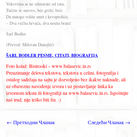
Vekovima se ne odmarate od rata,
Tučete se surovo, bez griže: biće
Da mnogo volite smrt i krvoproliće,
– Dva večita hrvača, dva nesita brata!
Šarl Bodler
(Prevod: Milovan Danojlić)
ŠARL BODLER PESME, CITATI, BIOGRAFIJA
Foto kolaž: Bistrooki – www.balasevic.in.rs
Preuzimanje delova tekstova, tekstova u celini, fotografija i
ostalog sadržaja na sajtu je dozvoljeno bez ikakve naknade, ali
uz obavezno navođenje izvora i uz postavljanje linka ka
izvornom tekstu ili fotografiji na www.balasevic.in.rs. Ispoštujte
naš trud, nije teško biti fin. :)
←
Претходни Чланак
Следећи Чланак
→