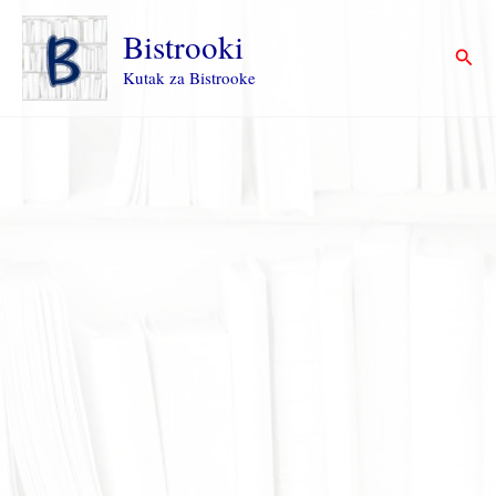
Пређи
на
Bistrooki
Прет
садржај
Kutak za Bistrooke