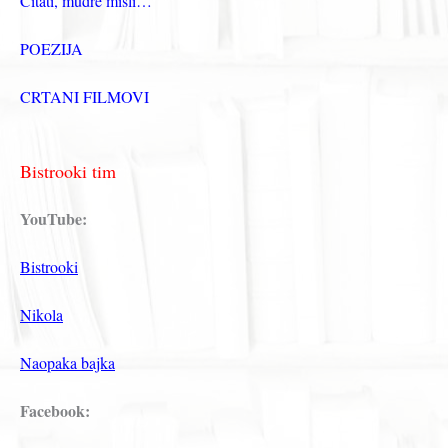
Citati, mudre misli…
POEZIJA
CRTANI FILMOVI
Bistrooki tim
YouTube:
Bistrooki
Nikola
Naopaka bajka
Facebook: