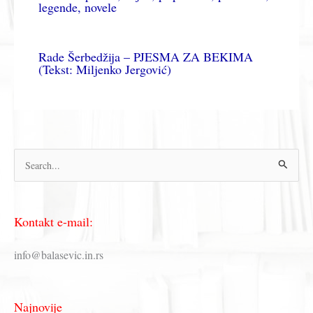
legende, novele
Rade Šerbedžija – PJESMA ZA BEKIMA
(Tekst: Miljenko Jergović)
П
р
е
Kontakt e-mail:
т
р
info@balasevic.in.rs
а
г
Najnovije