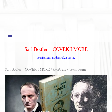
Šarl Bodler – ČOVEK I MORE
poezija
,
Šarl Bodler
,
tekst pesme
Šarl Bodler – ČOVEK I MORE /
Cveće zla
/ Tekst pesme