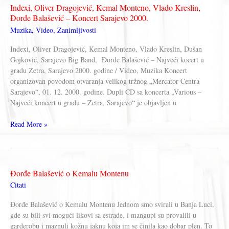
Monteno
Indexi, Oliver Dragojević, Kemal Monteno, Vlado Kreslin,
Đorđe Balašević – Koncert Sarajevo 2000.
Muzika
,
Video
,
Zanimljivosti
Indexi, Oliver Dragojević, Kemal Monteno, Vlado Kreslin, Dušan
Gojković, Sarajevo Big Band, Đorđe Balašević – Najveći kocert u
gradu Zetra, Sarajevo 2000. godine / Video, Muzika Koncert
organizovan povodom otvaranja velikog tržnog „Mercator Centra
Sarajevo“, 01. 12. 2000. godine. Dupli CD sa koncerta „Various –
Najveći koncert u gradu – Zetra, Sarajevo“ je objavljen u
Indexi,
Read More »
Oliver
Dragojević,
Kemal
Monteno,
Đorđe Balašević o Kemalu Montenu
Vlado
Citati
Kreslin,
Đorđe
Đorđe Balašević o Kemalu Montenu Jednom smo svirali u Banja Luci,
Balašević
gde su bili svi mogući likovi sa estrade, i mangupi su provalili u
–
garderobu i maznuli kožnu jaknu koja im se činila kao dobar plen. To