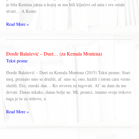
Koncert
je bila Kemina jakna u kojoj su mu bili ključevi od auta i sve ostale
Sarajevo
stvari… A Kemo
2000.
Đorđe
Read More »
Balašević
o
Kemalu
Montenu
Đorđe Balašević – Duet… (za Kemala Montena)
Tekst pesme
Đorđe Balašević – Duet za Kemala Montena (2015) Tekst pesme: Stari
moj, premalo smo se družili, al’ smo se, ono, kužili i istom caru verno
služili. Eto, zimski dan… Ko stvoren za tugovati. Al’ ne dam da me
dovati. Danas nikako, danas bolje ne. Mi, pesnici, imamo svoje trikove:
tuga je tu za stihove, a
Đorđe
Read More »
Balašević
–
Duet…
(za