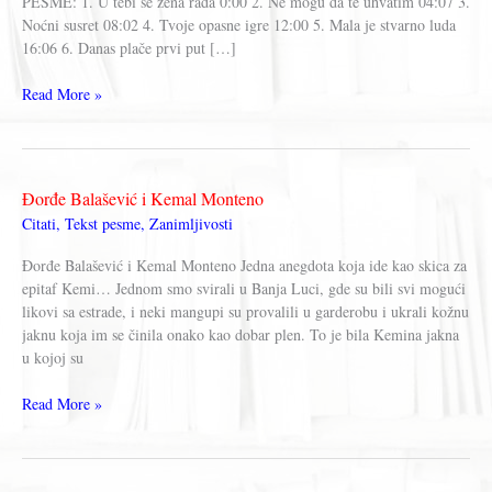
PESME: 1. U tebi se žena rađa 0:00 2. Ne mogu da te uhvatim 04:07 3.
Noćni susret 08:02 4. Tvoje opasne igre 12:00 5. Mala je stvarno luda
16:06 6. Danas plače prvi put […]
Davor
Read More »
i
INDEXI
‎–
Svaka
Đorđe Balašević i Kemal Monteno
je
Citati
,
Tekst pesme
,
Zanimljivosti
ljubav
ista
Đorđe Balašević i Kemal Monteno Jedna anegdota koja ide kao skica za
(osim
epitaf Kemi… Jednom smo svirali u Banja Luci, gde su bili svi mogući
one
likovi sa estrade, i neki mangupi su provalili u garderobu i ukrali kožnu
prave)
jaknu koja im se činila onako kao dobar plen. To je bila Kemina jakna
Album,
u kojoj su
Vinyl
(1976)
Đorđe
Read More »
Balašević
i
Kemal