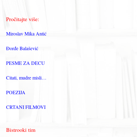
Pročitajte više:
Miroslav Mika Antić
Đorđe Balašević
PESME ZA DECU
Citati, mudre misli…
POEZIJA
CRTANI FILMOVI
Bistrooki tim