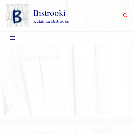
Пређи
на
Bistrooki
Прет
садржај
Kutak za Bistrooke