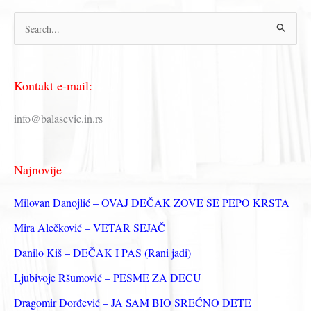
Kemala
П
Montena)
р
е
Kontakt e-mail:
т
р
info@balasevic.in.rs
а
г
Najnovije
а
з
Milovan Danojlić – OVAJ DEČAK ZOVE SE PEPO KRSTA
а
Mira Alečković – VETAR SEJAČ
:
Danilo Kiš – DEČAK I PAS (Rani jadi)
Ljubivoje Ršumović – PESME ZA DECU
Dragomir Đorđević – JA SAM BIO SREĆNO DETE