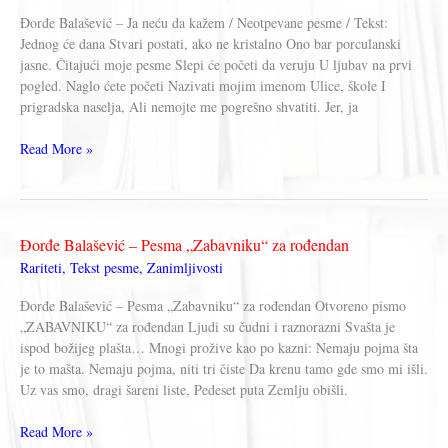
Đorđe Balašević – Ja neću da kažem / Neotpevane pesme / Tekst:
Jednog će dana Stvari postati, ako ne kristalno Ono bar porculanski
jasne. Čitajući moje pesme Slepi će početi da veruju U ljubav na prvi
pogled. Naglo ćete početi Nazivati mojim imenom Ulice, škole I
prigradska naselja, Ali nemojte me pogrešno shvatiti. Jer, ja
Đorđe
Read More »
Balašević
–
Ja
neću
Đorđe Balašević – Pesma „Zabavniku“ za rođendan
da
Rariteti
,
Tekst pesme
,
Zanimljivosti
kažem
Đorđe Balašević – Pesma „Zabavniku“ za rođendan Otvoreno pismo
„ZABAVNIKU“ za rođendan Ljudi su čudni i raznorazni Svašta je
ispod božijeg plašta… Mnogi prožive kao po kazni: Nemaju pojma šta
je to mašta. Nemaju pojma, niti tri čiste Da krenu tamo gde smo mi išli.
Uz vas smo, dragi šareni liste, Pedeset puta Zemlju obišli.
Đorđe
Read More »