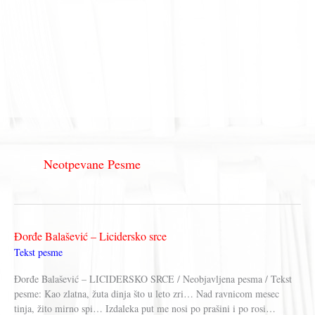
Neotpevane Pesme
Đorđe Balašević – Licidersko srce
Tekst pesme
Đorđe Balašević – LICIDERSKO SRCE / Neobjavljena pesma / Tekst
pesme: Kao zlatna, žuta dinja što u leto zri… Nad ravnicom mesec
tinja, žito mirno spi… Izdaleka put me nosi po prašini i po rosi…