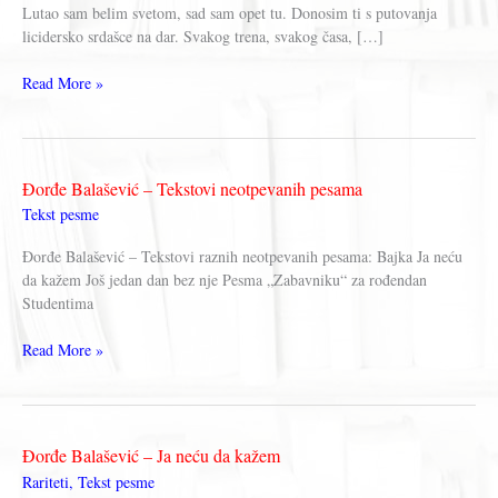
Lutao sam belim svetom, sad sam opet tu. Donosim ti s putovanja
licidersko srdašce na dar. Svakog trena, svakog časa, […]
Đorđe
Read More »
Balašević
–
Licidersko
srce
Đorđe Balašević – Tekstovi neotpevanih pesama
Tekst pesme
Đorđe Balašević – Tekstovi raznih neotpevanih pesama: Bajka Ja neću
da kažem Još jedan dan bez nje Pesma „Zabavniku“ za rođendan
Studentima
Đorđe
Read More »
Balašević
–
Tekstovi
neotpevanih
Đorđe Balašević – Ja neću da kažem
pesama
Rariteti
,
Tekst pesme