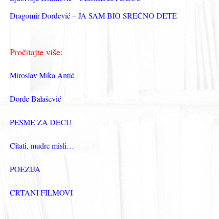
Dragomir Đorđević – JA SAM BIO SREĆNO DETE
Pročitajte više:
Miroslav Mika Antić
Đorđe Balašević
PESME ZA DECU
Citati, mudre misli…
POEZIJA
CRTANI FILMOVI