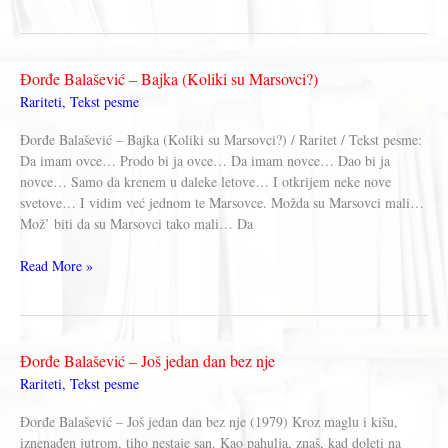
Balašević
–
Pesma
„Zabavniku“
Đorđe Balašević – Bajka (Koliki su Marsovci?)
za
Rariteti
,
Tekst pesme
rođendan
Đorđe Balašević – Bajka (Koliki su Marsovci?) / Raritet / Tekst pesme:
Da imam ovce… Prodo bi ja ovce… Da imam novce… Dao bi ja
novce… Samo da krenem u daleke letove… I otkrijem neke nove
svetove… I vidim već jednom te Marsovce. Možda su Marsovci mali…
Mož’ biti da su Marsovci tako mali… Da
Đorđe
Read More »
Balašević
–
Bajka
(Koliki
Đorđe Balašević – Još jedan dan bez nje
su
Rariteti
,
Tekst pesme
Marsovci?)
Đorđe Balašević – Još jedan dan bez nje (1979) Kroz maglu i kišu,
iznenađen jutrom, tiho nestaje san. Kao pahulja, znaš, kad doleti na