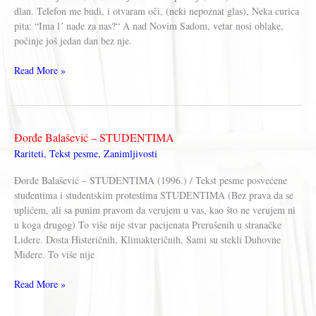
dlan. Telefon me budi, i otvaram oči, (neki nepoznat glas), Neka curica
pita: “Ima l´ nade za nas?“ A nad Novim Sadom, vetar nosi oblake,
počinje još jedan dan bez nje.
Đorđe
Read More »
Balašević
–
Još
jedan
Đorđe Balašević – STUDENTIMA
dan
Rariteti
,
Tekst pesme
,
Zanimljivosti
bez
nje
Đorđe Balašević – STUDENTIMA (1996.) / Tekst pesme posvećene
studentima i studentskim protestima STUDENTIMA (Bez prava da se
uplićem, ali sa punim pravom da verujem u vas, kao što ne verujem ni
u koga drugog) To više nije stvar pacijenata Prerušenih u stranačke
Lidere. Dosta Histeričnih, Klimakteričnih, Sami su stekli Duhovne
Midere. To više nije
Đorđe
Read More »
Balašević
–