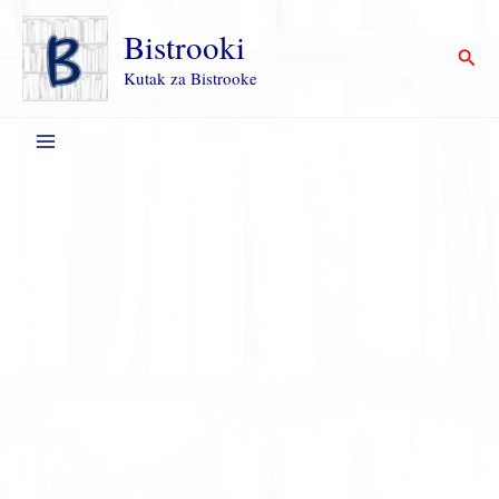
Пређи
на
Bistrooki
Прет
садржај
Kutak za Bistrooke