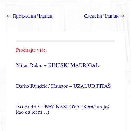
←
Претходни Чланак
Следећи Чланак
→
Pročitajte više:
Milan Rakić – KINESKI MADRIGAL
Darko Rundek / Haustor – UZALUD PITAŠ
Ivo Andrić – BEZ NASLOVA (Koračam još
kao da idem…)