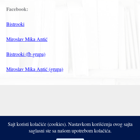
Facebook:
Bistrooki
Miroslav Mika Antić
Bistrooki (fb grupa)
Miroslav Mika Antić (grupa)
Sajt koristi kolačiće (cookies). Nastavkom korišćenja ovog sajta
Copyright © 2017- 2026 Bistrooki
saglasni ste sa našom upotrebom kolačića.