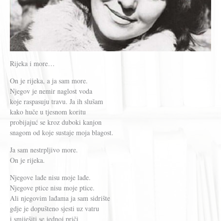
Rijeka i more…
On je rijeka, a ja sam more.
Njegov je nemir naglost voda
koje raspasuju travu. Ja ih slušam
kako huče u tjesnom koritu
probijajuć se kroz duboki kanjon
snagom od koje sustaje moja blagost.
Ja sam nestrpljivo more.
On je rijeka.
Njegove lađe nisu moje lađe.
Njegove ptice nisu moje ptice.
Ali njegovim lađama ja sam sidrište
gdje je dopušteno sjesti uz vatru
i smiješiti se jednoj priči