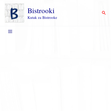
Пређи
на
Bistrooki
Прет
садржај
Kutak za Bistrooke