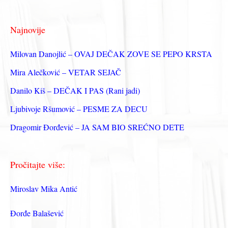
а
г
Najnovije
а
з
Milovan Danojlić – OVAJ DEČAK ZOVE SE PEPO KRSTA
а
Mira Alečković – VETAR SEJAČ
:
Danilo Kiš – DEČAK I PAS (Rani jadi)
Ljubivoje Ršumović – PESME ZA DECU
Dragomir Đorđević – JA SAM BIO SREĆNO DETE
Pročitajte više:
Miroslav Mika Antić
Đorđe Balašević