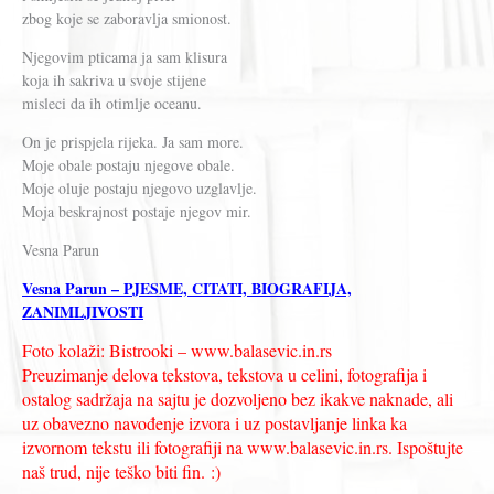
zbog koje se zaboravlja smionost.
Njegovim pticama ja sam klisura
koja ih sakriva u svoje stijene
misleci da ih otimlje oceanu.
On je prispjela rijeka. Ja sam more.
Moje obale postaju njegove obale.
Moje oluje postaju njegovo uzglavlje.
Moja beskrajnost postaje njegov mir.
Vesna Parun
Vesna Parun – PJESME, CITATI, BIOGRAFIJA,
ZANIMLJIVOSTI
Foto kolaži: Bistrooki – www.balasevic.in.rs
Preuzimanje delova tekstova, tekstova u celini, fotografija i
ostalog sadržaja na sajtu je dozvoljeno bez ikakve naknade, ali
uz obavezno navođenje izvora i uz postavljanje linka ka
izvornom tekstu ili fotografiji na www.balasevic.in.rs. Ispoštujte
naš trud, nije teško biti fin. :)