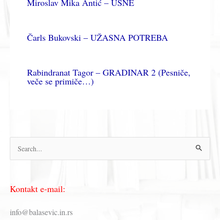
Miroslav Mika Antić – USNE
Čarls Bukovski – UŽASNA POTREBA
Rabindranat Tagor – GRADINAR 2 (Pesniče,
veče se primiče…)
П
р
е
Kontakt e-mail:
т
р
info@balasevic.in.rs