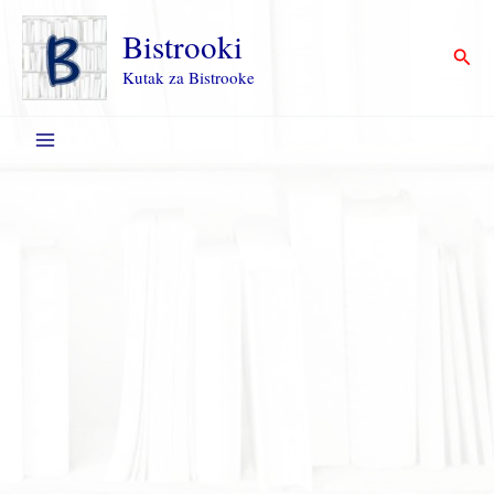
Пређи
на
Bistrooki
Прет
садржај
Kutak za Bistrooke