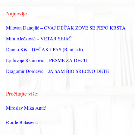
г
Najnovije
а
з
Milovan Danojlić – OVAJ DEČAK ZOVE SE PEPO KRSTA
а
Mira Alečković – VETAR SEJAČ
:
Danilo Kiš – DEČAK I PAS (Rani jadi)
Ljubivoje Ršumović – PESME ZA DECU
Dragomir Đorđević – JA SAM BIO SREĆNO DETE
Pročitajte više:
Miroslav Mika Antić
Đorđe Balašević