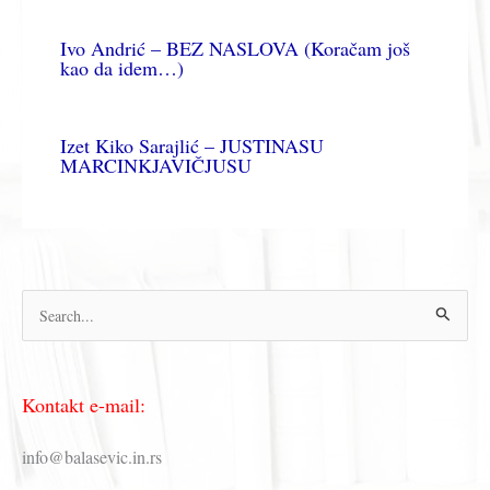
Ivo Andrić – BEZ NASLOVA (Koračam još
kao da idem…)
Izet Kiko Sarajlić – JUSTINASU
MARCINKJAVIČJUSU
П
р
е
Kontakt e-mail:
т
р
info@balasevic.in.rs
а