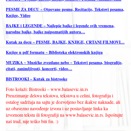
PESME ZA DECU – Otpevane pesme, Recitacije, Tekstovi pesama,
Knjige, Video
BAJKE i LEGENDE – Najlepše bajke i legende svih vremena,
narodne bajke, bajke najpoznatijih autora…
Kutak za decu – PESME, BAJKE, KNJIGE, CRTANI FILMOVI…
Knjige u pdf formatu ~ Biblioteka elektronskih knjiga
MUZIKA ~ Muzičko zvezdano nebo ~ Tekstovi pesama, biografije,
citati, zanimljivosti, koncerti, video…
BISTROOKI – Kutak za bistrooke
Foto kolaži: Bistrooki – www.balasevic.in.rs
Preuzimanje delova tekstova, tekstova u celini, fotografija i
ostalog sadržaja na sajtu je dozvoljeno bez ikakve naknade, ali
uz obavezno navođenje izvora i uz postavljanje linka ka
izvornom tekstu ili fotografiji na www.balasevic.in.rs. Ispoštujte
naš trud, nije teško biti fin. :)