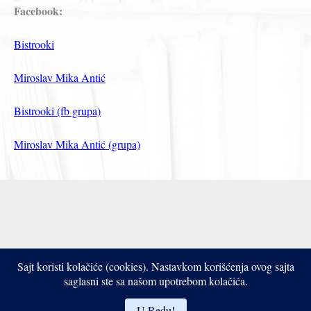
Facebook:
Bistrooki
Miroslav Mika Antić
Bistrooki (fb grupa)
Miroslav Mika Antić (grupa)
Sajt koristi kolačiće (cookies). Nastavkom korišćenja ovog sajta
Copyright © 2017- 2026 Bistrooki
saglasni ste sa našom upotrebom kolačića.
U Redu!