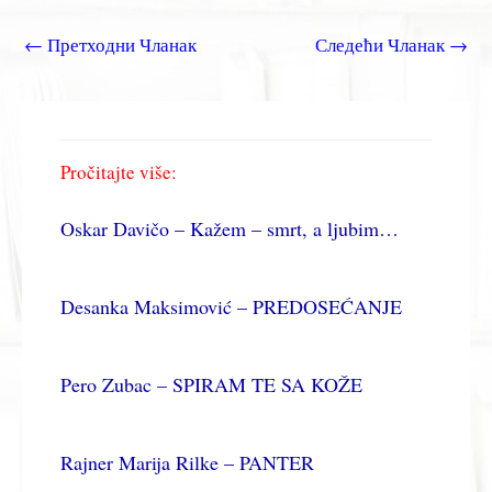
←
Претходни Чланак
Следећи Чланак
→
Pročitajte više:
Oskar Davičo – Kažem – smrt, a ljubim…
Desanka Maksimović – PREDOSEĆANJE
Pero Zubac – SPIRAM TE SA KOŽE
Rajner Marija Rilke – PANTER