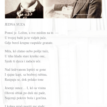
JEDNA SUZA
Ponoć je. Ležim, a sve mislim na te. —
U tvojoj bašti ja te vidjeh juče,
Gdje bereš krupne raspukle granate.
Mila, kô zlatno nebo pošlje tuče,
U tihu hladu stare kruške one,
Sjede ti djeca i zadaću uče.
Nad šedrvanom leptiri se gone
I sjajne kapi, sa bezbroj rubina,
Rasipaju se, dok polako tone
Jesenje sunce… I, kô sa visina
Olovni oblak po duši mi pade,
Najcrnji pokrov bola i gorčina.
I kobna misô moriti me stade: