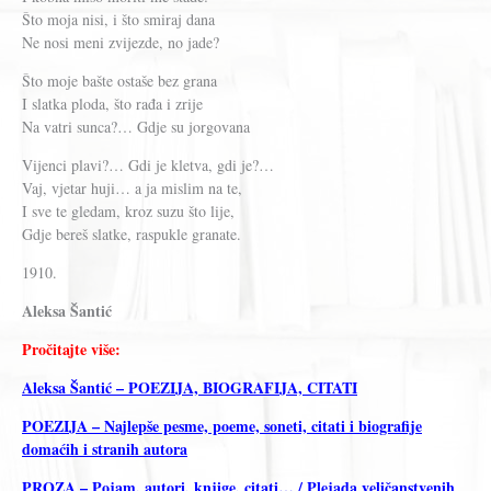
Što moja nisi, i što smiraj dana
Ne nosi meni zvijezde, no jade?
Što moje bašte ostaše bez grana
I slatka ploda, što rađa i zrije
Na vatri sunca?… Gdje su jorgovana
Vijenci plavi?… Gdi je kletva, gdi je?…
Vaj, vjetar huji… a ja mislim na te,
I sve te gledam, kroz suzu što lije,
Gdje bereš slatke, raspukle granate.
1910.
Aleksa Šantić
Pročitajte više:
Aleksa Šantić – POEZIJA, BIOGRAFIJA, CITATI
POEZIJA – Najlepše pesme, poeme, soneti, citati i biografije
domaćih i stranih autora
PROZA – Pojam, autori, knjige, citati… / Plejada veličanstvenih