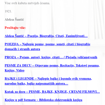
Vise svrh kubeta mrtvijeh česama.
1921.
Aleksa Šantić
Pročitajte više:
Aleksa Šantić – Poezija, Biografija, Citati, Zanimljivosti…
POEZIJA – Najlepše pesme, poeme, soneti, citati i biografije
domaćih i stranih autora
PROZA – Pojam, autori, knjige, citati… / Plejada veličanstvenih
PESME ZA DECU – Otpevane pesme, Recitacije, Tekstovi pesama,
Knjige, Video
BAJKE i LEGENDE – Najlepše bajke i legende svih vremena,
narodne bajke, bajke najpoznatijih autora…
Kutak za decu – PESME, BAJKE, KNJIGE, CRTANI FILMOVI…
Knjige u pdf formatu ~ Biblioteka elektronskih knjiga