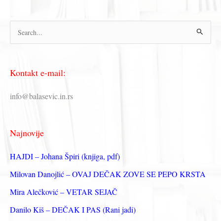
П
р
е
Kontakt e-mail:
т
р
info@balasevic.in.rs
а
г
Najnovije
а
з
HAJDI – Johana Špiri (knjiga, pdf)
а
Milovan Danojlić – OVAJ DEČAK ZOVE SE PEPO KRSTA
:
Mira Alečković – VETAR SEJAČ
Danilo Kiš – DEČAK I PAS (Rani jadi)