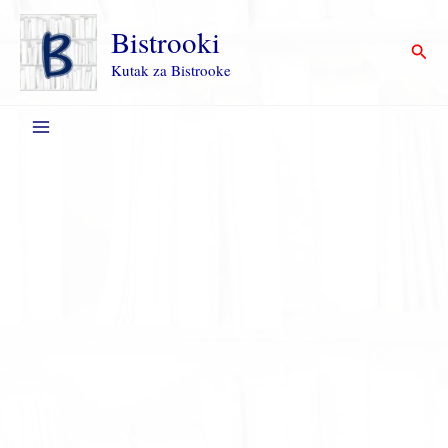
Пређи
на
Bistrooki
Прет
садржај
Kutak za Bistrooke