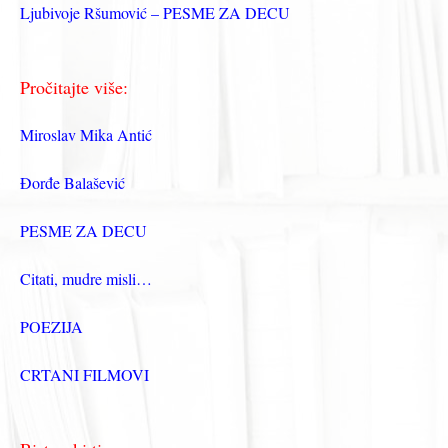
Ljubivoje Ršumović – PESME ZA DECU
Pročitajte više:
Miroslav Mika Antić
Đorđe Balašević
PESME ZA DECU
Citati, mudre misli…
POEZIJA
CRTANI FILMOVI