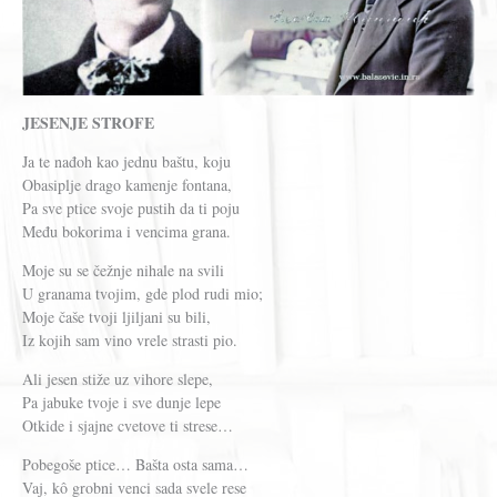
JESENJE STROFE
Ja te nađoh kao jednu baštu, koju
Obasiplje drago kamenje fontana,
Pa sve ptice svoje pustih da ti poju
Među bokorima i vencima grana.
Moje su se čežnje nihale na svili
U granama tvojim, gde plod rudi mio;
Moje čaše tvoji ljiljani su bili,
Iz kojih sam vino vrele strasti pio.
Ali jesen stiže uz vihore slepe,
Pa jabuke tvoje i sve dunje lepe
Otkide i sjajne cvetove ti strese…
Pobegoše ptice… Bašta osta sama…
Vaj, kô grobni venci sada svele rese