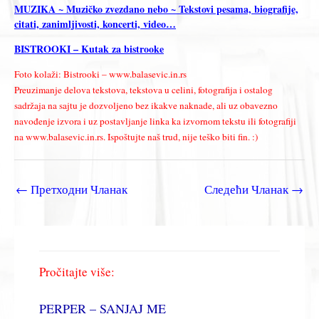
MUZIKA ~ Muzičko zvezdano nebo ~ Tekstovi pesama, biografije,
citati, zanimljivosti, koncerti, video…
BISTROOKI – Kutak za bistrooke
Foto kolaži: Bistrooki – www.balasevic.in.rs
Preuzimanje delova tekstova, tekstova u celini, fotografija i ostalog
sadržaja na sajtu je dozvoljeno bez ikakve naknade, ali uz obavezno
navođenje izvora i uz postavljanje linka ka izvornom tekstu ili fotografiji
na www.balasevic.in.rs. Ispoštujte naš trud, nije teško biti fin. :)
←
Претходни Чланак
Следећи Чланак
→
Pročitajte više:
PERPER – SANJAJ ME